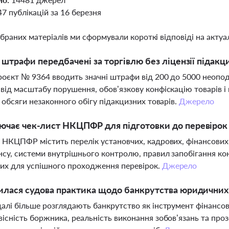
47 публікацій за 16 березня
ібраних матеріалів ми сформували короткі відповіді на актуал
і штрафи передбачені за торгівлю без ліцензії підак
оєкт № 9364 вводить значні штрафи від 200 до 5000 неопод
від масштабу порушення, обов’язкову конфіскацію товарів і 
і обсяги незаконного обігу підакцизних товарів.
Джерело
чає чек-лист НКЦПФР для підготовки до перевірок
 НКЦПФР містить перелік установчих, кадрових, фінансових 
су, системи внутрішнього контролю, правил запобігання конф
их для успішного проходження перевірок.
Джерело
илася судова практика щодо банкрутства юридичних 
алі більше розглядають банкрутство як інструмент фінансової
існість боржника, реальність виконання зобов’язань та прозо