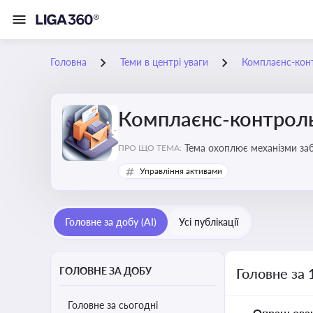
Головна
Теми в центрі уваги
Комплаєнс-конт
Комплаєнс-контроль
Тема охоплює механізми за
ПРО ЩО ТЕМА:
діяльності
Управління активами
Головне за добу (AI)
Усі публікації
ГОЛОВНЕ ЗА ДОБУ
Головне за 
Головне за сьогодні
Опрацьова