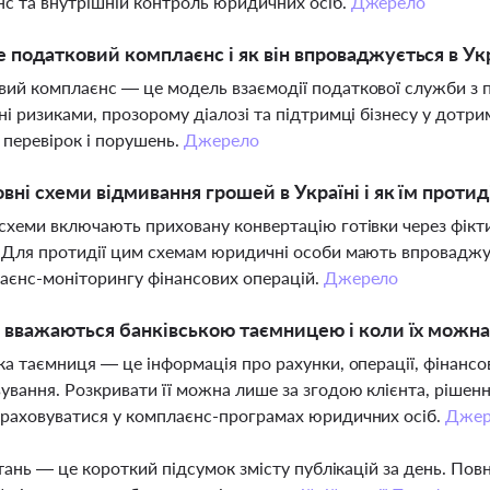
с та внутрішній контроль юридичних осіб.
Джерело
 податковий комплаєнс і як він впроваджується в Укр
ий комплаєнс — це модель взаємодії податкової служби з 
ні ризиками, прозорому діалозі та підтримці бізнесу у дот
ь перевірок і порушень.
Джерело
овні схеми відмивання грошей в Україні і як їм проти
схеми включають приховану конвертацію готівки через фікти
 Для протидії цим схемам юридичні особи мають впроваджу
аєнс-моніторингу фінансових операцій.
Джерело
і вважаються банківською таємницею і коли їх можн
ка таємниця — це інформація про рахунки, операції, фінансов
ування. Розкривати її можна лише за згодою клієнта, рішен
раховуватися у комплаєнс-програмах юридичних осіб.
Джер
тань — це короткий підсумок змісту публікацій за день. По