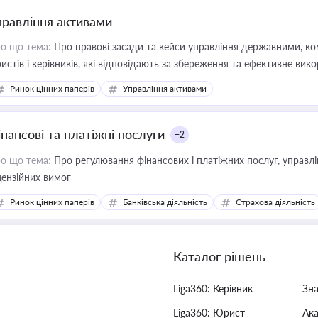
правління активами
о що тема:
Про правові засади та кейси управління державними, к
истів і керівників, які відповідають за збереження та ефективне ви
Ринок цінних паперів
Управління активами
інансові та платіжні послуги
+2
о що тема:
Про регулювання фінансових і платіжних послуг, управління коштами, приймання платежів та дотримання
цензійних вимог
Ринок цінних паперів
Банківська діяльність
Страхова діяльність
Каталог рішень
Liga360: Керівник
Зн
Liga360: Юрист
Ак