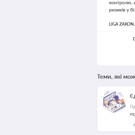
контролю, е
ризиків у бі
LIGA ZAKON
Теми, які мож
Є
Пр
юр