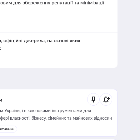
вим для збереження репутації та мінімізації
о, офіційні джерела, на основі яких
к
и
м України, і є ключовими інструментами для
фері власності, бізнесу, сімейних та майнових відносин
активами