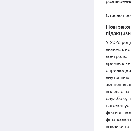
розширений
Стисло про
Нові зако
підакцизн
У 2026 роц
включає но
контролю т
кримінальн
оприлюднил
внутрішніх 
зміщення а
впливає на
службою, щ
наголошує 
фіктивні ко
фінансової 
виклики та