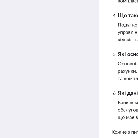
комплаєн
Що таке
Податков
управлін
кількіст
Які осн
Основні 
рахунки.
та компл
Які дан
Банківсь
обслугов
що має в
Кожне з пи