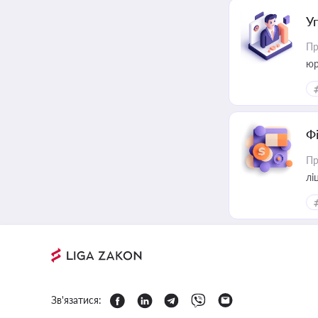
У
Пр
юр
Ф
Пр
лі
Зв'язатися: