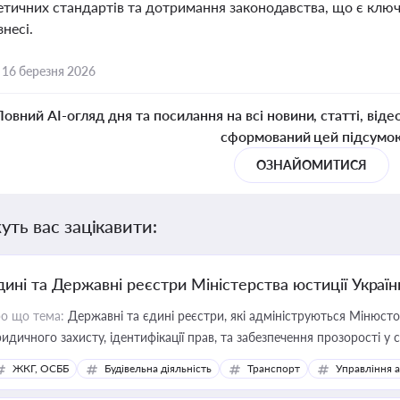
тичних стандартів та дотримання законодавства, що є ключо
знесі.
,
16 березня 2026
Повний AI-огляд дня та посилання на всі новини, статті, віде
сформований цей підсумо
ОЗНАЙОМИТИСЯ
уть вас зацікавити:
дині та Державні реєстри Міністерства юстиції Україн
о що тема:
Державні та єдині реєстри, які адмініструються Мінюсто
идичного захисту, ідентифікації прав, та забезпечення прозорості у с
ЖКГ, ОСББ
Будівельна діяльність
Транспорт
Управління 