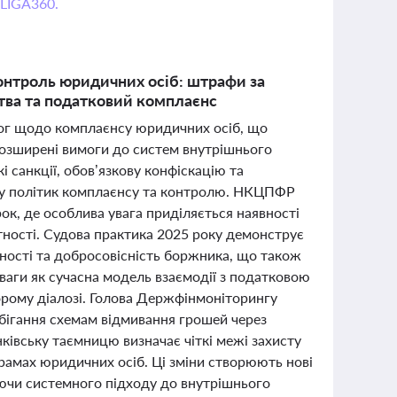
 LIGA360.
контроль юридичних осіб: штрафи за
тва та податковий комплаєнс
имог щодо комплаєнсу юридичних осіб, що
 розширені вимоги до систем внутрішнього
санкції, обов’язкову конфіскацію та
яду політик комплаєнсу та контролю. НКЦПФР
ок, де особлива увага приділяється наявності
ітності. Судова практика 2025 року демонструє
ності та добросовісність боржника, що також
аги як сучасна модель взаємодії з податковою
орому діалозі. Голова Держфінмоніторингу
бігання схемам відмивання грошей через
нківську таємницю визначає чіткі межі захисту
грамах юридичних осіб. Ці зміни створюють нові
аючи системного підходу до внутрішнього