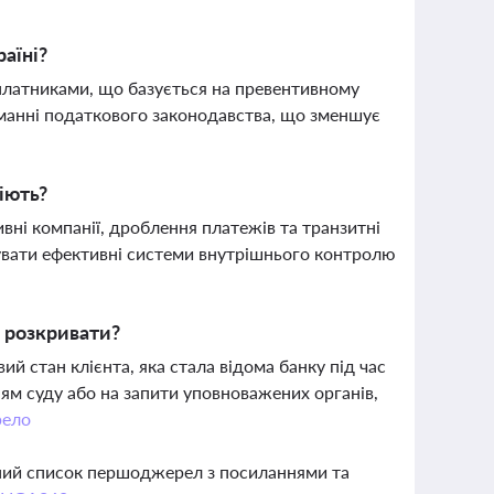
аїні?
платниками, що базується на превентивному
риманні податкового законодавства, що зменшує
діють?
вні компанії, дроблення платежів та транзитні
вати ефективні системи внутрішнього контролю
а розкривати?
ий стан клієнта, яка стала відома банку під час
ням суду або на запити уповноважених органів,
ело
вний список першоджерел з посиланнями та