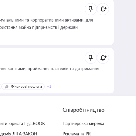
омунальними та корпоративними активами, для
користання майна підприємств і держави
Фінансові послуги
+1
Співробітництво
айти юриста Liga:BOOK
Партнерська мережа
адемія ЛІГА:ЗАКОН
Реклама та PR