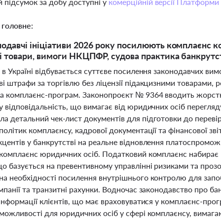
 підсумок за добу доступні у
комерційній версії Платформи
 головне:
нодавчі ініціативи 2026 року посилюють комплаєнс 
і товари, вимоги НКЦПФР, судова практика банкрутс
і в Україні відбувається суттєве посилення законодавчих в
ві штрафи за торгівлю без ліцензії підакцизними товарами,
а комплаєнс-програм. Законопроєкт № 9364 вводить жорсткі 
у відповідальність, що вимагає від юридичних осіб перегл
а детальний чек-лист документів для підготовки до перевір
політик комплаєнсу, кадрової документації та фінансової зв
кцентів у банкрутстві на реальне відновлення платоспромож
 комплаєнс юридичних осіб. Податковий комплаєнс набирає в
о базується на превентивному управлінні ризиками та проз
на необхідності посилення внутрішнього контролю для запо
мпанії та транзитні рахунки. Водночас законодавство про ба
інформації клієнтів, що має враховуватися у комплаєнс-про
 можливості для юридичних осіб у сфері комплаєнсу, вимаг