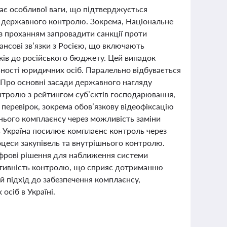
є особливої ваги, що підтверджується
и державного контролю. Зокрема, Національне
з проханням запровадити санкції проти
ансові зв’язки з Росією, що включають
тків до російського бюджету. Цей випадок
ності юридичних осіб. Паралельно відбувається
"Про основні засади державного нагляду
нтролю з рейтингом суб’єктів господарювання,
 перевірок, зокрема обов’язкову відеофіксацію
нього комплаєнсу через можливість заміни
ь Україна посилює комплаєнс контроль через
цеси закупівель та внутрішнього контролю.
рові рішення для наближення системи
ктивність контролю, що сприяє дотриманню
 підхід до забезпечення комплаєнсу,
осіб в Україні.