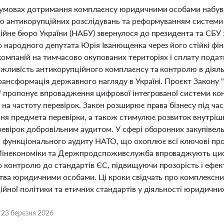
 умовах дотримання комплаєнсу юридичними особами набува
єю антикорупційних розслідувань та реформуванням систем
ійне бюро України (НАБУ) звернулося до президента та СБУ 
 народного депутата Юрія Іванющенка через його стійкі фін
компаній на тимчасово окупованих територіях і сплату пода
ажливість антикорупційного комплаєнсу та контролю в діяль
рансформація державного нагляду в Україні. Проєкт Закону 
" пропонує впровадження цифрової інтегрованої системи ко
на частоту перевірок. Закон розширює права бізнесу під час
ня предмета перевірки, а також стимулює розвиток внутріш
ревірок добровільним аудитом. У сфері оборонних закупівел
 функціонального аудиту НАТО, що охоплює всі ключові про
інекономіки та Держпродспоживслужба впроваджують циф
 контролю до стандартів ЄС, підвищуючи прозорість і ефе
тва юридичними особами. Ці кроки свідчать про комплексний
йної політики та етичних стандартів у діяльності юридичних 
,
23 березня 2026