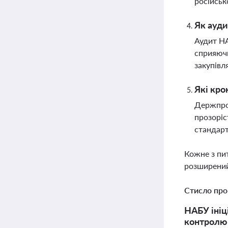
російськ
Як ауди
Аудит НА
сприяючи
закупівл
Які кр
Держпрод
прозоріс
стандар
Кожне з пи
розширений
Стисло про
НАБУ ініц
контролю 