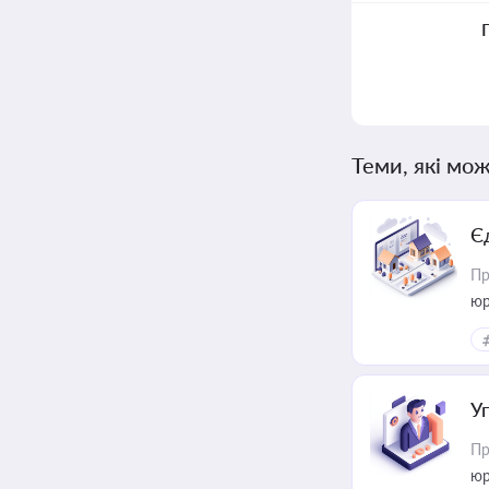
Теми, які мож
Є
Пр
юр
У
Пр
юр