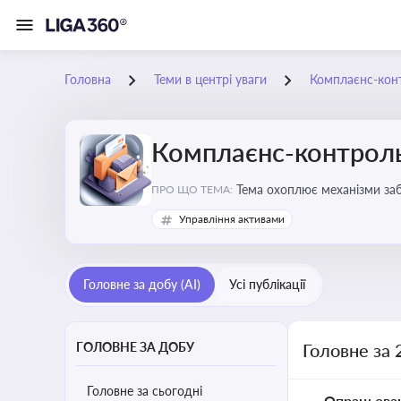
Головна
Теми в центрі уваги
Комплаєнс-конт
Комплаєнс-контроль
Тема охоплює механізми за
ПРО ЩО ТЕМА:
діяльності
Управління активами
Головне за добу (AI)
Усі публікації
ГОЛОВНЕ ЗА ДОБУ
Головне за 
Головне за сьогодні
Опрацьова