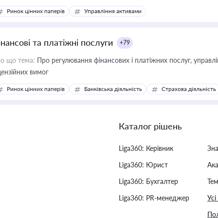
Ринок цінних паперів
Управління активами
інансові та платіжні послуги
+79
о що тема:
Про регулювання фінансових і платіжних послуг, управління коштами, приймання платежів та дотримання
цензійних вимог
Ринок цінних паперів
Банківська діяльність
Страхова діяльність
Каталог рішень
Liga360: Керівник
Зн
Liga360: Юрист
Ак
Liga360: Бухгалтер
Тем
Liga360: PR-менеджер
Усі
Пол