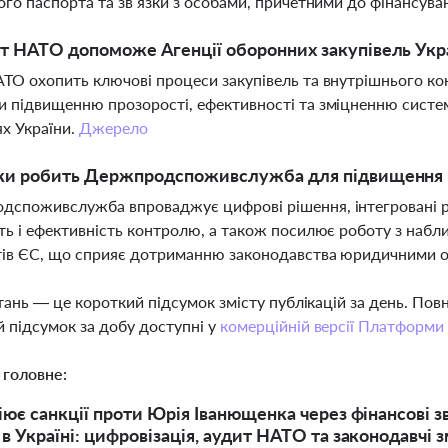
ого паспорта та зв’язки з особами, причетними до фінансу
т НАТО допоможе Агенції оборонних закупівель Укр
ТО охопить ключові процеси закупівель та внутрішнього кон
 підвищенню прозорості, ефективності та зміцненню систе
ях України.
Джерело
оки робить Держпродспоживслужба для підвищення
споживслужба впроваджує цифрові рішення, інтегровані р
ть і ефективність контролю, а також посилює роботу з на
тів ЄС, що сприяє дотриманню законодавства юридичними 
тань — це короткий підсумок змісту публікацій за день. По
 підсумок за добу доступні у
комерційній версії Платформи
 головне:
іює санкції проти Юрія Іванющенка через фінансові зв
в Україні: цифровізація, аудит НАТО та законодавчі 