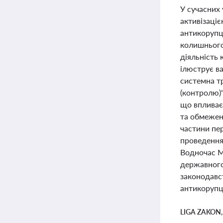
У сучасних
активізаці
антикорупц
колишнього
діяльність 
ілюструє в
системна т
(контролю)
що впливає 
та обмежен
частини пе
проведення
Водночас М
державного
законодавс
антикорупці
LIGA ZAKON