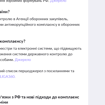
вання збройних формувань РФ.
Джерело
аїни?
тролю в Агенції оборонних закупівель,
ми антикорупційного комплаєнсу в оборонних
 комплаєнсу?
еєстри та електронні системи, що підвищують
ближення системи державного контролю до
особами.
Джерело
вний список першоджерел з посиланнями та
 LIGA360.
’язки з РФ та нові підходи до комплаєнс
зміни