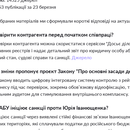
53 публікації за 23 березня
ібраних матеріалів ми сформували короткі відповіді на актуал
вірити контрагента перед початком співпраці?
вірки контрагента можна скористатися сервісом "Досьє ділов
вних реєстрів і надає детальний звіт про юридичну особу а
ий стан, судові справи та санкції.
Джерело
і зміни пропонує проєкт Закону "Про основні засади 
акону вводить цифрову інтегровану систему контролю з ре
знесу під час перевірок, зокрема обов’язкову відеофіксацію, 
льним аудитом для стимулювання внутрішнього комплаєнсу
БУ ініціює санкції проти Юрія Іванющенка?
ціює санкції через виявлені стійкі фінансові зв’язки Іванюще
их територіях, які сплачували податки до російського бюдж