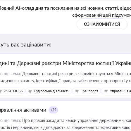
Повний AI-огляд дня та посилання на всі новини, статті, віде
сформований цей підсумо
ОЗНАЙОМИТИСЯ
уть вас зацікавити:
дині та Державні реєстри Міністерства юстиції Україн
о що тема:
Державні та єдині реєстри, які адмініструються Мінюсто
идичного захисту, ідентифікації прав, та забезпечення прозорості у с
ЖКГ, ОСББ
Будівельна діяльність
Транспорт
Управління 
правління активами
+24
о що тема:
Про правові засади та кейси управління державними, к
истів і керівників, які відповідають за збереження та ефективне ви