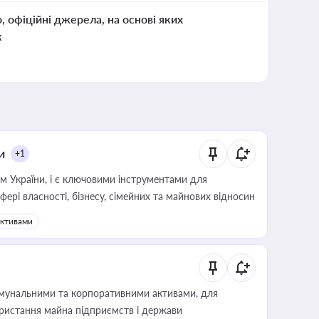
о, офіційні джерела, на основі яких
к
и
+1
м України, і є ключовими інструментами для
фері власності, бізнесу, сімейних та майнових відносин
активами
омунальними та корпоративними активами, для
користання майна підприємств і держави