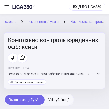
ВХІД ДО LIGA360
Головна
Теми в центрі уваги
Комплаєнс-контроль юридичних осіб: кейси
Комплаєнс-контроль юридичних
осіб: кейси
ПРО ЩО ТЕМА:
Тема охоплює механізми забезпечення дотримання
законодавства юридичними особами, запобігання
Управління активами
ризикам та підвищення прозорості діяльності
Головне за добу (AI)
Усі публікації