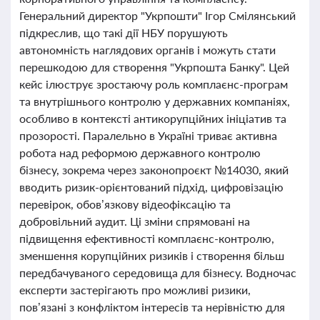
Генеральний директор "Укрпошти" Ігор Смілянський
підкреслив, що такі дії НБУ порушують
автономність наглядових органів і можуть стати
перешкодою для створення "Укрпошта Банку". Цей
кейс ілюструє зростаючу роль комплаєнс-програм
та внутрішнього контролю у державних компаніях,
особливо в контексті антикорупційних ініціатив та
прозорості. Паралельно в Україні триває активна
робота над реформою державного контролю
бізнесу, зокрема через законопроєкт №14030, який
вводить ризик-орієнтований підхід, цифровізацію
перевірок, обов’язкову відеофіксацію та
добровільний аудит. Ці зміни спрямовані на
підвищення ефективності комплаєнс-контролю,
зменшення корупційних ризиків і створення більш
передбачуваного середовища для бізнесу. Водночас
експерти застерігають про можливі ризики,
пов’язані з конфліктом інтересів та нерівністю для