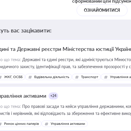
сформований цей підсумо
ОЗНАЙОМИТИСЯ
уть вас зацікавити:
дині та Державні реєстри Міністерства юстиції Україн
о що тема:
Державні та єдині реєстри, які адмініструються Мінюсто
идичного захисту, ідентифікації прав, та забезпечення прозорості у с
ЖКГ, ОСББ
Будівельна діяльність
Транспорт
Управління 
правління активами
+24
о що тема:
Про правові засади та кейси управління державними, к
истів і керівників, які відповідають за збереження та ефективне ви
Ринок цінних паперів
Управління активами