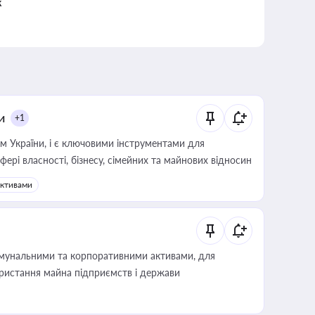
к
и
+1
м України, і є ключовими інструментами для
фері власності, бізнесу, сімейних та майнових відносин
активами
омунальними та корпоративними активами, для
користання майна підприємств і держави