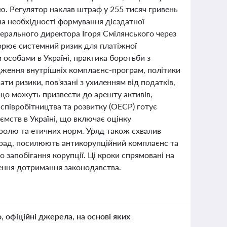
ю. Регулятор наклав штраф у 255 тисяч гривень
на необхідності формування дієздатної
нерального директора Ігоря Смілянського через
орює системний ризик для платіжної
особами в Україні, практика боротьби з
адження внутрішніх комплаєнс-програм, політики
и ризики, пов'язані з ухиленням від податків,
о можуть призвести до арешту активів,
 співробітництва та розвитку (ОЕСР) готує
мств в Україні, що включає оцінку
ролю та етичних норм. Уряд також схвалив
рад, посилюють антикорупційний комплаєнс та
запобігання корупції. Ці кроки спрямовані на
ення дотримання законодавства.
о, офіційні джерела, на основі яких