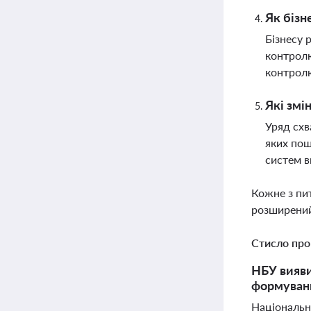
Як бізн
Бізнесу 
контролю
контрол
Які змі
Уряд схв
яких пош
систем 
Кожне з пи
розширений
Стисло про
НБУ вияви
формуванн
Національн