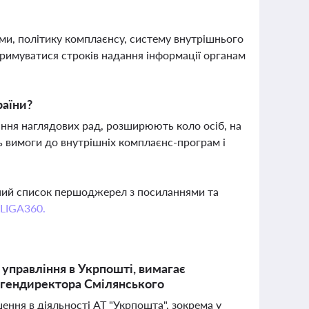
и, політику комплаєнсу, систему внутрішнього
тримуватися строків надання інформації органам
раїни?
ння наглядових рад, розширюють коло осіб, на
ь вимоги до внутрішніх комплаєнс-програм і
вний список першоджерел з посиланнями та
 LIGA360.
управління в Укрпошті, вимагає
і гендиректора Смілянського
ння в діяльності АТ "Укрпошта", зокрема у