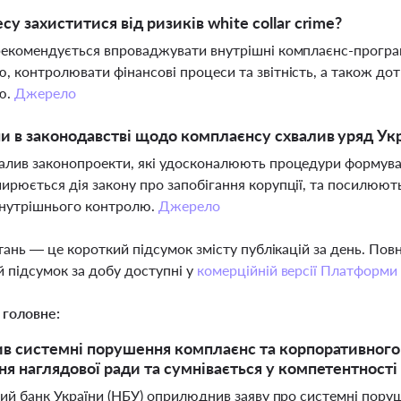
есу захиститися від ризиків white collar crime?
рекомендується впроваджувати внутрішні комплаєнс-програм
, контролювати фінансові процеси та звітність, а також до
ю.
Джерело
ни в законодавстві щодо комплаєнсу схвалив уряд Ук
алив законопроекти, які удосконалюють процедури формува
ирюється дія закону про запобігання корупції, та посилюют
внутрішнього контролю.
Джерело
тань — це короткий підсумок змісту публікацій за день. По
 підсумок за добу доступні у
комерційній версії Платформи
 головне:
в системні порушення комплаєнс та корпоративного 
я наглядової ради та сумнівається у компетентност
ий банк України (НБУ) оприлюднив заяву про системні поруше