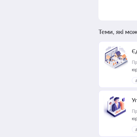
Теми, які мож
Є
Пр
юр
У
Пр
юр