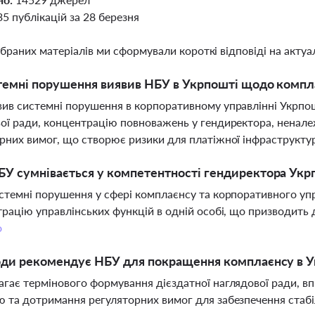
35 публікацій за 28 березня
ібраних матеріалів ми сформували короткі відповіді на актуал
темні порушення виявив НБУ в Укрпошті щодо компл
ив системні порушення в корпоративному управлінні Укрпош
ої ради, концентрацію повноважень у гендиректора, ненале
рних вимог, що створює ризики для платіжної інфраструкту
У сумнівається у компетентності гендиректора Ук
стемні порушення у сфері комплаєнсу та корпоративного упр
трацію управлінських функцій в одній особі, що призводить 
о
оди рекомендує НБУ для покращення комплаєнсу в 
гає термінового формування дієздатної наглядової ради, 
 та дотримання регуляторних вимог для забезпечення стабі