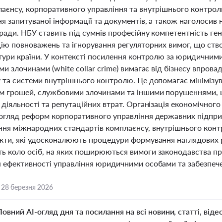
лаєнсу, корпоративного управління та внутрішнього контрол
я запитуваної інформації та документів, а також наголосив 
ради. НБУ ставить під сумнів професійну компетентність ге
ію повноважень та ігнорування регуляторних вимог, що ств
тури країни. У контексті посилення контролю за юридичними 
и злочинами (white collar crime) вимагає від бізнесу впров
та системи внутрішнього контролю. Це допомагає мінімізуват
м грошей, службовими злочинами та іншими порушеннями, щ
діяльності та репутаційних втрат. Організація економічного
огляд реформ корпоративного управління державних підприє
ня міжнародних стандартів комплаєнсу, внутрішнього конт
кти, які удосконалюють процедури формування наглядових 
 коло осіб, на яких поширюються вимоги законодавства про 
 ефективності управління юридичними особами та забезпеч
,
28 березня 2026
Повний AI-огляд дня та посилання на всі новини, статті, віде