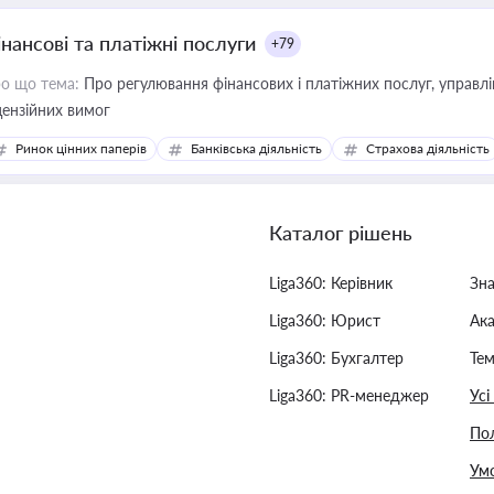
інансові та платіжні послуги
+79
о що тема:
Про регулювання фінансових і платіжних послуг, управління коштами, приймання платежів та дотримання
цензійних вимог
Ринок цінних паперів
Банківська діяльність
Страхова діяльність
Каталог рішень
Liga360: Керівник
Зн
Liga360: Юрист
Ак
Liga360: Бухгалтер
Тем
Liga360: PR-менеджер
Усі
Пол
Умо