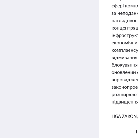
сфері комп
за неподанн
наглядової 
концентрац
інфраструк
економічним
комплаєнсу 
відмивання
блокування 
оновлений 
впроваджен
законопрое
розширюють
підвищення
LIGA ZAKON