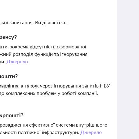
ьні запитання. Ви дізнаєтесь:
аєнсу?
ти, зокрема відсутність сформованої
жний розподіл функцій та ігнорування
ри.
Джерело
рпошти?
авління, а також через ігнорування запитів НБУ
до комплексних проблем у роботі компанії.
Укрпошті?
впровадження ефективної системи внутрішнього
льності платіжної інфраструктури.
Джерело