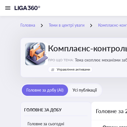
Головна
Теми в центрі уваги
Комплаєнс-конт
Комплаєнс-контроль
Тема охоплює механізми за
ПРО ЩО ТЕМА:
діяльності
Управління активами
Головне за добу (AI)
Усі публікації
ГОЛОВНЕ ЗА ДОБУ
Головне за 
Головне за сьогодні
Опрацьова