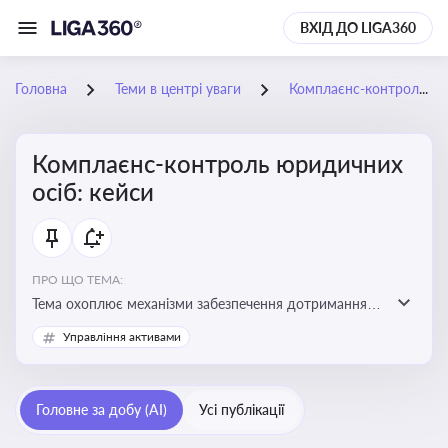
ВХІД ДО LIGA360
Головна
Теми в центрі уваги
Комплаєнс-контроль юридичних осіб: кейси
Комплаєнс-контроль юридичних
осіб: кейси
ПРО ЩО ТЕМА:
Тема охоплює механізми забезпечення дотримання
законодавства юридичними особами, запобігання
Управління активами
ризикам та підвищення прозорості діяльності
Головне за добу (AI)
Усі публікації