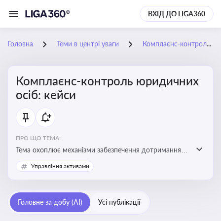
ВХІД ДО LIGA360
Головна
Теми в центрі уваги
Комплаєнс-контроль юридичних осіб: кейси
Комплаєнс-контроль юридичних
осіб: кейси
ПРО ЩО ТЕМА:
Тема охоплює механізми забезпечення дотримання
законодавства юридичними особами, запобігання
Управління активами
ризикам та підвищення прозорості діяльності
Головне за добу (AI)
Усі публікації