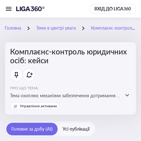
ВХІД ДО LIGA360
Головна
Теми в центрі уваги
Комплаєнс-контроль юридичних осіб: кейси
Комплаєнс-контроль юридичних
осіб: кейси
ПРО ЩО ТЕМА:
Тема охоплює механізми забезпечення дотримання
законодавства юридичними особами, запобігання
Управління активами
ризикам та підвищення прозорості діяльності
Головне за добу (AI)
Усі публікації