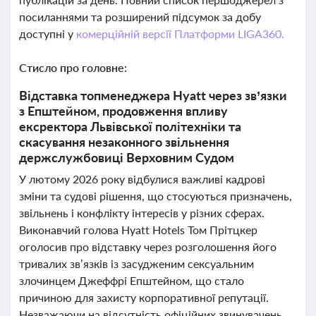
посиланнями та розширений підсумок за добу
доступні у
комерційній версії Платформи LIGA360.
Стисло про головне:
Відставка топменеджера Hyatt через зв’язки
з Епштейном, продовження впливу
ексректора Львівської політехніки та
скасування незаконного звільнення
держслужбовиці Верховним Судом
У лютому 2026 року відбулися важливі кадрові
зміни та судові рішення, що стосуються призначень,
звільнень і конфлікту інтересів у різних сферах.
Виконавчий голова Hyatt Hotels Том Прітцкер
оголосив про відставку через розголошення його
тривалих зв’язків із засудженим сексуальним
злочинцем Джеффрі Епштейном, що стало
причиною для захисту корпоративної репутації.
Незважаючи на відсутність офіційних звинувачень,