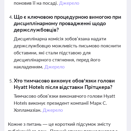
поновив її на посаді.
Джерело
Що є ключовою процедурною вимогою при
дисциплінарному провадженні щодо
держслужбовців?
Дисциплінарна комісія зобов’язана надати
держслужбовцю можливість письмово пояснити
обставини, які стали підставою для
дисциплінарного стягнення, перед його
накладенням.
Джерело
Хто тимчасово виконує обов’язки голови
Hyatt Hotels після відставки Прітцкера?
Тимчасово обов’язки виконавчого голови Hyatt
Hotels виконує президент компанії Марк С.
Хопламазіан.
Джерело
Кожне з питань — це короткий підсумок змісту
публікацій за день. Повний список першоджерел з