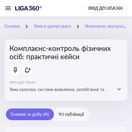
ВХІД ДО LIGA360
Головна
Теми в центрі уваги
Комплаєнс-контроль фізичних осіб: практичні кейси
Комплаєнс-контроль фізичних
осіб: практичні кейси
ПРО ЩО ТЕМА:
Тема охоплює системи виявлення, запобігання та
реагування на порушення законодавства фізичними
особами, особливо у фінансовій та договірній сферах
Головне за добу (AI)
Усі публікації