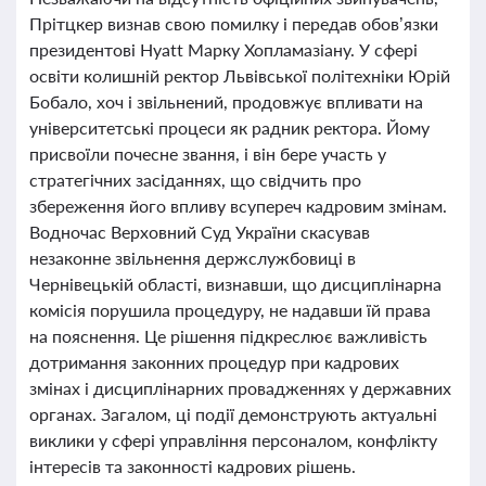
Прітцкер визнав свою помилку і передав обов’язки
президентові Hyatt Марку Хопламазіану. У сфері
освіти колишній ректор Львівської політехніки Юрій
Бобало, хоч і звільнений, продовжує впливати на
університетські процеси як радник ректора. Йому
присвоїли почесне звання, і він бере участь у
стратегічних засіданнях, що свідчить про
збереження його впливу всупереч кадровим змінам.
Водночас Верховний Суд України скасував
незаконне звільнення держслужбовиці в
Чернівецькій області, визнавши, що дисциплінарна
комісія порушила процедуру, не надавши їй права
на пояснення. Це рішення підкреслює важливість
дотримання законних процедур при кадрових
змінах і дисциплінарних провадженнях у державних
органах. Загалом, ці події демонструють актуальні
виклики у сфері управління персоналом, конфлікту
інтересів та законності кадрових рішень.