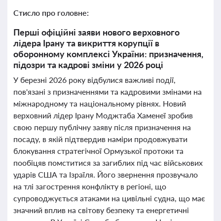
Стисло про головне:
Перші офіційні заяви нового верховного
лідера Ірану та викриття корупції в
оборонному комплексі України: призначення,
підозри та кадрові зміни у 2026 році
У березні 2026 року відбулися важливі події,
пов'язані з призначеннями та кадровими змінами на
міжнародному та національному рівнях. Новий
верховний лідер Ірану Моджтаба Хаменеї зробив
свою першу публічну заяву після призначення на
посаду, в якій підтвердив наміри продовжувати
блокування стратегічної Ормузької протоки та
пообіцяв помститися за загиблих під час військових
ударів США та Ізраїля. Його звернення прозвучало
на тлі загострення конфлікту в регіоні, що
супроводжується атаками на цивільні судна, що має
значний вплив на світову безпеку та енергетичні