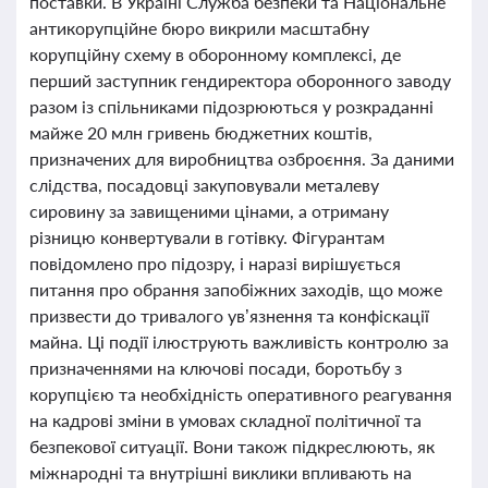
поставки. В Україні Служба безпеки та Національне
антикорупційне бюро викрили масштабну
корупційну схему в оборонному комплексі, де
перший заступник гендиректора оборонного заводу
разом із спільниками підозрюються у розкраданні
майже 20 млн гривень бюджетних коштів,
призначених для виробництва озброєння. За даними
слідства, посадовці закуповували металеву
сировину за завищеними цінами, а отриману
різницю конвертували в готівку. Фігурантам
повідомлено про підозру, і наразі вирішується
питання про обрання запобіжних заходів, що може
призвести до тривалого ув’язнення та конфіскації
майна. Ці події ілюструють важливість контролю за
призначеннями на ключові посади, боротьбу з
корупцією та необхідність оперативного реагування
на кадрові зміни в умовах складної політичної та
безпекової ситуації. Вони також підкреслюють, як
міжнародні та внутрішні виклики впливають на