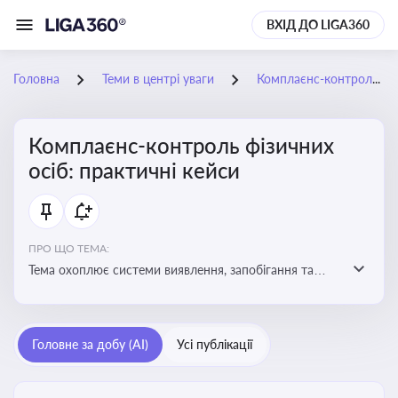
ВХІД ДО LIGA360
Головна
Теми в центрі уваги
Комплаєнс-контроль фізичних осіб: практичні кейси
Комплаєнс-контроль фізичних
осіб: практичні кейси
ПРО ЩО ТЕМА:
Тема охоплює системи виявлення, запобігання та
реагування на порушення законодавства фізичними
особами, особливо у фінансовій та договірній сферах
Головне за добу (AI)
Усі публікації