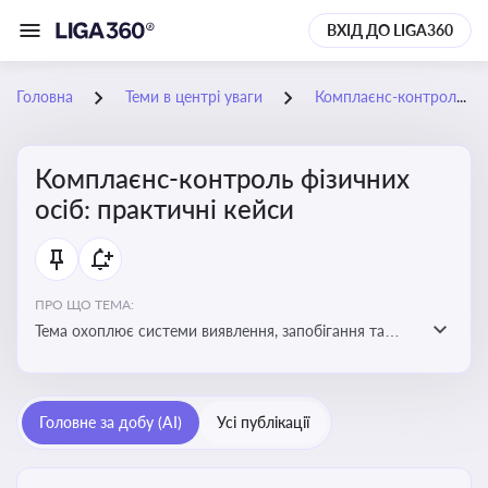
ВХІД ДО LIGA360
Головна
Теми в центрі уваги
Комплаєнс-контроль фізичних осіб: практичні кейси
Комплаєнс-контроль фізичних
осіб: практичні кейси
ПРО ЩО ТЕМА:
Тема охоплює системи виявлення, запобігання та
реагування на порушення законодавства фізичними
особами, особливо у фінансовій та договірній сферах
Головне за добу (AI)
Усі публікації