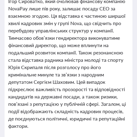
Ігор Сироватко, який очолював фінансову компанію
NovaPay лише пів року, залишає посаду CEO за
взаємною згодою. Ця відставка є частиною ширшої
хвилі кадрових змін у групі Nova, що свідчить про
перебудову управлінських структур у компанії.
Тимчасово обов’язки гендиректора виконуватиме
фінансовий директор, що може вплинути на
подальший розвиток компанії. Також резонансною
стала відставка радника міністра молоді та спорту
Юрія Скрипаля після розголосу про його
кримінальне минуле та зв’язки з народним
депутатом Сергієм Шаховим. Цей випадок
підкреслює важливість прозорості та відповідності
кандидатів на державні посади, а також ризики,
пов’язані з репутацією у публічній сфері. Загалом, ці
події відображають складність кадрових процесів,
де поєднуються політичні, юридичні та репутаційні
фактори.