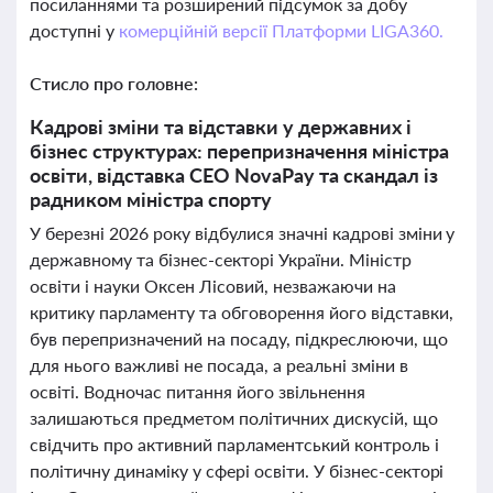
посиланнями та розширений підсумок за добу
доступні у
комерційній версії Платформи LIGA360.
Стисло про головне:
Кадрові зміни та відставки у державних і
бізнес структурах: перепризначення міністра
освіти, відставка CEO NovaPay та скандал із
радником міністра спорту
У березні 2026 року відбулися значні кадрові зміни у
державному та бізнес-секторі України. Міністр
освіти і науки Оксен Лісовий, незважаючи на
критику парламенту та обговорення його відставки,
був перепризначений на посаду, підкреслюючи, що
для нього важливі не посада, а реальні зміни в
освіті. Водночас питання його звільнення
залишаються предметом політичних дискусій, що
свідчить про активний парламентський контроль і
політичну динаміку у сфері освіти. У бізнес-секторі