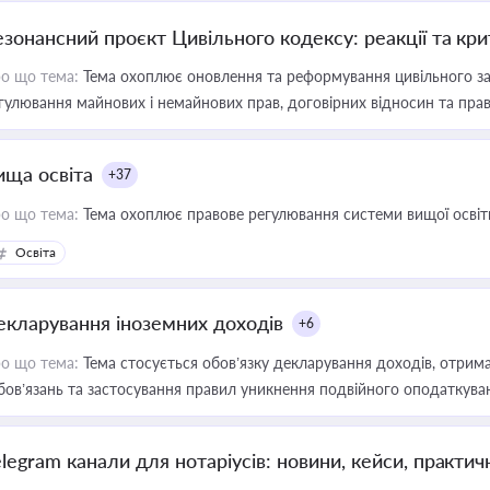
езонансний проєкт Цивільного кодексу: реакції та кр
о що тема:
Тема охоплює оновлення та реформування цивільного за
гулювання майнових і немайнових прав, договірних відносин та прав
ища освіта
+37
о що тема:
Тема охоплює правове регулювання системи вищої освіти, о
Освіта
екларування іноземних доходів
+6
о що тема:
Тема стосується обов’язку декларування доходів, отрим
бов’язань та застосування правил уникнення подвійного оподаткува
elegram канали для нотаріусів: новини, кейси, практич