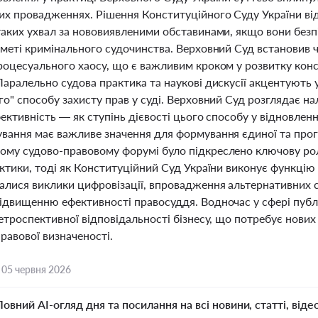
их провадженнях. Рішення Конституційного Суду України від
таких ухвал за нововиявленими обставинами, якщо вони безп
меті кримінального судочинства. Верховний Суд встановив ч
роцесуального хаосу, що є важливим кроком у розвитку конс
Паралельно судова практика та наукові дискусії акцентують 
о" способу захисту прав у суді. Верховний Суд розглядає на
фективність — як ступінь дієвості цього способу у відновлен
вання має важливе значення для формування єдиної та прогн
му судово-правовому форумі було підкреслено ключову роль
ктики, тоді як Конституційний Суд України виконує функцію
лися виклики цифровізації, впровадження альтернативних сп
ідвищенню ефективності правосуддя. Водночас у сфері публ
етроспективної відповідальності бізнесу, що потребує нових
 правової визначеності.
,
05 червня 2026
Повний AI-огляд дня та посилання на всі новини, статті, віде