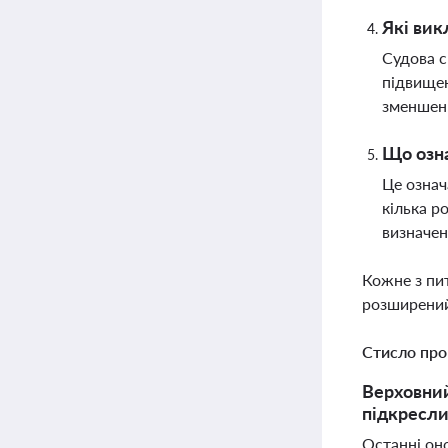
Які вик
Судова с
підвищен
зменшен
Що озна
Це означ
кілька р
визначен
Кожне з пи
розширений
Стисло про
Верховний
підкресли
Останні оно