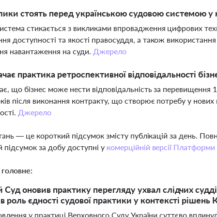
лики стоять перед українською судовою системою у ко
истема стикається з викликами впровадження цифрових техн
ня доступності та якості правосуддя, а також використання
ня навантаження на суди.
Джерело
чає практика ретроспективної відповідальності бізне
ає, що бізнес може нести відповідальність за перевищення 1
оків після виконання контракту, що створює потребу у нових
ості.
Джерело
тань — це короткий підсумок змісту публікацій за день. По
 підсумок за добу доступні у
комерційній версії Платформи
 головне:
 Суд оновив практику перегляду ухвал слідчих судд
в роль єдності судової практики у контексті рішень
влення у практиці Верховного Суду України суттєво вплинул