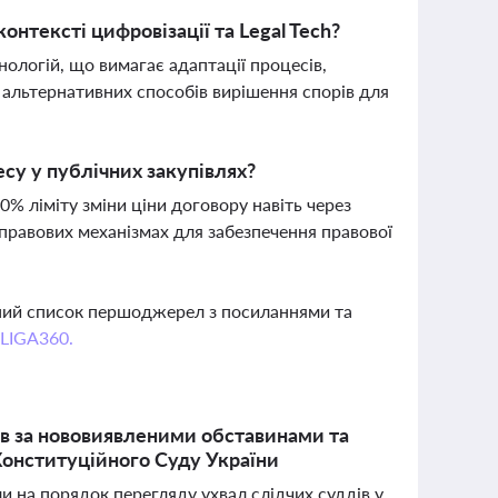
нтексті цифровізації та Legal Tech?
ологій, що вимагає адаптації процесів,
 альтернативних способів вирішення спорів для
су у публічних закупівлях?
0% ліміту зміни ціни договору навіть через
 правових механізмах для забезпечення правової
вний список першоджерел з посиланнями та
 LIGA360.
ів за нововиявленими обставинами та
 Конституційного Суду України
и на порядок перегляду ухвал слідчих суддів у