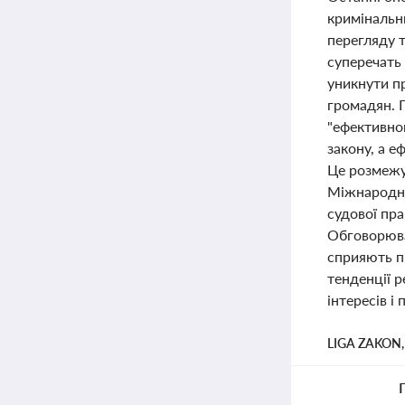
кримінальн
перегляду 
суперечать 
уникнути п
громадян. 
"ефективног
закону, а е
Це розмежу
Міжнародно
судової пра
Обговорюва
сприяють п
тенденції р
інтересів і
LIGA ZAKON