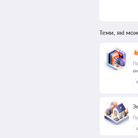
Теми, які мож
Пр
он
З
Пр