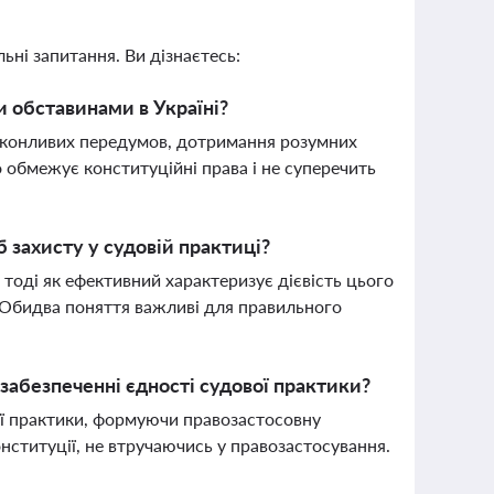
ьні запитання. Ви дізнаєтесь:
и обставинами в Україні?
реконливих передумов, дотримання розумних
 обмежує конституційні права і не суперечить
б захисту у судовій практиці?
 тоді як ефективний характеризує дієвість цього
. Обидва поняття важливі для правильного
забезпеченні єдності судової практики?
вої практики, формуючи правозастосовну
онституції, не втручаючись у правозастосування.