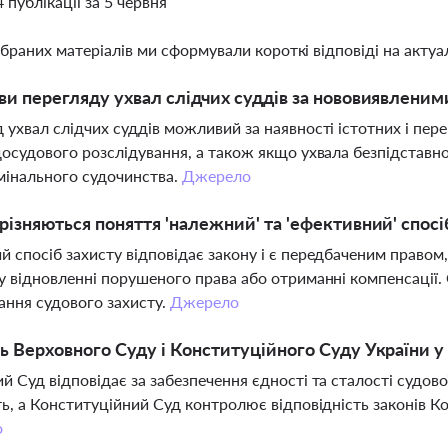
4 публікації за 5 червня
ібраних матеріалів ми сформували короткі відповіді на актуал
ви перегляду ухвал слідчих суддів за нововиявленим
 ухвал слідчих суддів можливий за наявності істотних і пе
досудового розслідування, а також якщо ухвала безпідставно
мінального судочинства.
Джерело
різняються поняття 'належний' та 'ефективний' спосі
 спосіб захисту відповідає закону і є передбаченим правом,
у відновленні порушеного права або отриманні компенсації
ання судового захисту.
Джерело
ь Верховного Суду і Конституційного Суду України у 
й Суд відповідає за забезпечення єдності та сталості судо
ть, а Конституційний Суд контролює відповідність законів К
о