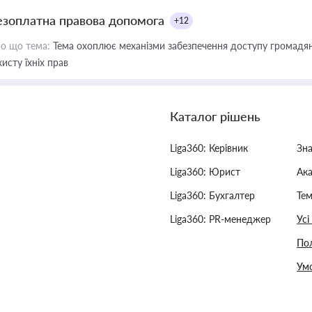
езоплатна правова допомога
+12
о що тема:
Тема охоплює механізми забезпечення доступу громадян
хисту їхніх прав
Каталог рішень
Liga360: Керівник
Зн
Liga360: Юрист
Ак
Liga360: Бухгалтер
Тем
Liga360: PR-менеджер
Усі
Пол
Умо