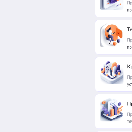
Пр
пр
T
Пр
пр
К
Пр
ус
П
Пр
тл