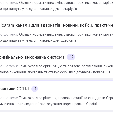
о що тема:
Огляди нормативних змін, судова практика, коментарі екс
о що пишуть у Telegram каналах для нотаріусів
elegram канали для адвокатів: новини, кейси, практич
о що тема:
Огляди нормативних змін, судова практика, коментарі екс
о що пишуть у Telegram каналах для адвокатів
римінально-виконавча система
+12
о що тема:
Тема охоплює організацію та правове регулювання викона
танов виконання покарань та статус осіб, які відбувають покарання
рактика ЄСПЛ
+7
о що тема:
Тема охоплює рішення, правові позиції та стандарти Євр
умачення прав людини і застосування норм права в Україні