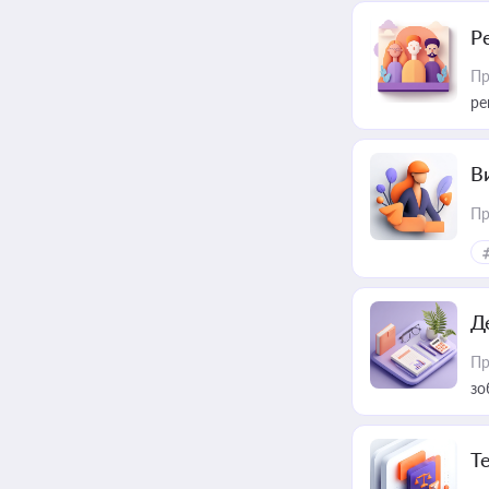
Р
Пр
ре
В
Пр
Д
Пр
зо
T