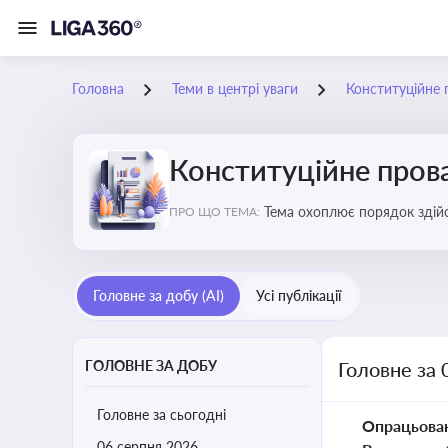
Головна
Теми в центрі уваги
Конституційне
Конституційне про
Тема охоплює порядок здійс
ПРО ЩО ТЕМА:
правових позицій
Головне за добу (AI)
Усі публікації
ГОЛОВНЕ ЗА ДОБУ
Головне за 
Головне за сьогодні
Опрацьова
06 серпня 2026