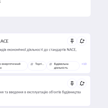
к
NACE
идів економічної діяльності до стандартів NACE,
о-енергетичний
Торгівля
Будівельна
+10
кс
діяльність
я та введення в експлуатацію об’єктів будівництва