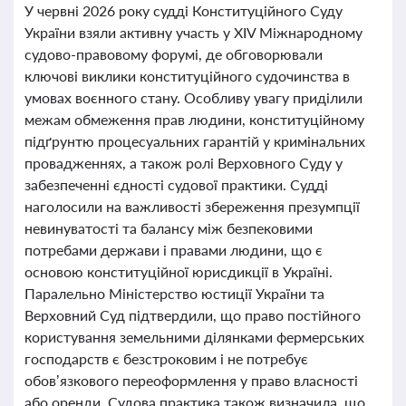
У червні 2026 року судді Конституційного Суду
України взяли активну участь у XIV Міжнародному
судово-правовому форумі, де обговорювали
ключові виклики конституційного судочинства в
умовах воєнного стану. Особливу увагу приділили
межам обмеження прав людини, конституційному
підґрунтю процесуальних гарантій у кримінальних
провадженнях, а також ролі Верховного Суду у
забезпеченні єдності судової практики. Судді
наголосили на важливості збереження презумпції
невинуватості та балансу між безпековими
потребами держави і правами людини, що є
основою конституційної юрисдикції в Україні.
Паралельно Міністерство юстиції України та
Верховний Суд підтвердили, що право постійного
користування земельними ділянками фермерських
господарств є безстроковим і не потребує
обов’язкового переоформлення у право власності
або оренди. Судова практика також визначила, що