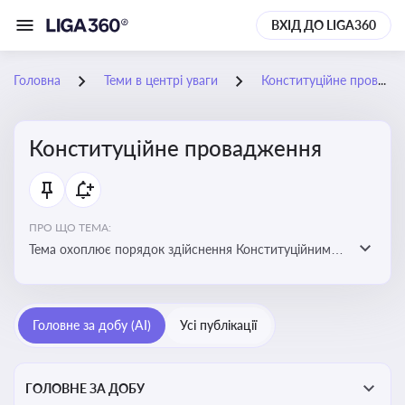
ВХІД ДО LIGA360
Головна
Теми в центрі уваги
Конституційне провадження
Конституційне провадження
ПРО ЩО ТЕМА:
Тема охоплює порядок здійснення Конституційним
Судом України конституційного контролю, розгляду
справ, ухвалення актів і формування правових позицій
Головне за добу (AI)
Усі публікації
ГОЛОВНЕ ЗА ДОБУ