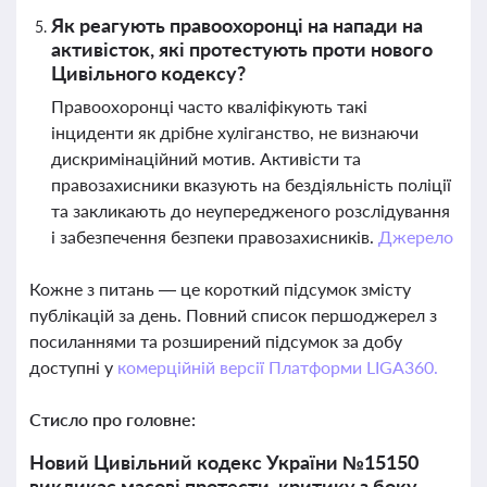
Як реагують правоохоронці на напади на
активісток, які протестують проти нового
Цивільного кодексу?
Правоохоронці часто кваліфікують такі
інциденти як дрібне хуліганство, не визнаючи
дискримінаційний мотив. Активісти та
правозахисники вказують на бездіяльність поліції
та закликають до неупередженого розслідування
і забезпечення безпеки правозахисників.
Джерело
Кожне з питань — це короткий підсумок змісту
публікацій за день. Повний список першоджерел з
посиланнями та розширений підсумок за добу
доступні у
комерційній версії Платформи LIGA360.
Стисло про головне:
Новий Цивільний кодекс України №15150
викликає масові протести, критику з боку