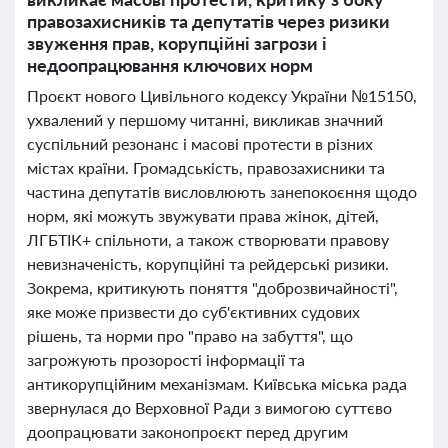
правозахисників та депутатів через ризики
звуження прав, корупційні загрози і
недоопрацювання ключових норм
Проєкт нового Цивільного кодексу України №15150,
ухвалений у першому читанні, викликав значний
суспільний резонанс і масові протести в різних
містах країни. Громадськість, правозахисники та
частина депутатів висловлюють занепокоєння щодо
норм, які можуть звужувати права жінок, дітей,
ЛГБТІК+ спільноти, а також створювати правову
невизначеність, корупційні та рейдерські ризики.
Зокрема, критикують поняття "доброзвичайності",
яке може призвести до суб'єктивних судових
рішень, та норми про "право на забуття", що
загрожують прозорості інформації та
антикорупційним механізмам. Київська міська рада
звернулася до Верховної Ради з вимогою суттєво
доопрацювати законопроєкт перед другим