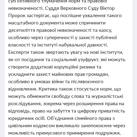
суб’єктивного тлумачення норм та правової
невизначеності. Суддя Верховного Суду Віктор
Пророк застерігає, що поспішне ухвалення такого
масштабного документа може спричинити
десятиліття правової невизначеності та хаосу,
особливо через суперечності у захисті публічної
власності та інституті набувальної давності.
Експерти також звертають увагу на нові інститути,
як-от посідання та соціальний узуфрукт, які можуть
створити додаткові корупційні ризики та
ускладнити захист майнових прав громадян,
особливо в умовах війни та післявоєнного
відновлення. Критика також стосується норм, що
можуть обмежити свободу слова та журналістські
розслідування, зокрема через розширення права на
відповідь, право на забуття та цифрову приватність
юридичних осіб. Об’єднання сімейного права з
цивільним кодексом викликало занепокоєння через
можливість примусового примирення подружжя,