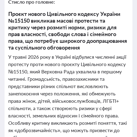
Стисло про головне:
Проєкт нового Цивільного кодексу України
№15150 викликав масові протести та
критику через розмиті норми, ризики для
прав власності, свободи слова і сімейного
права, що потребує широкого доопрацювання
та суспільного обговорення
У травні 2026 року в Україні відбулися численні акції
протесту проти нового проєкту Цивільного кодексу
№15150, який Верховна Рада ухвалила в першому
читанні. Громадськість, правозахисники та
представники різних спільнот висловлюють
занепокоєння через положення, які обмежують
права жінок, дітей, військовослужбовців, ЛГБТІ+
спільноти, а також створюють ризики у сфері
власності, земельних відносин і сімейного права.
Особливу критику викликають розмиті поняття, такі
як «доброзвичайність», що можуть призвести до