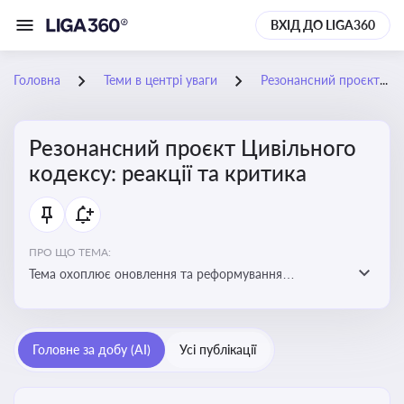
ВХІД ДО LIGA360
Головна
Теми в центрі уваги
Резонансний проєкт Цивільного кодексу: реакції та критика
Резонансний проєкт Цивільного
кодексу: реакції та критика
ПРО ЩО ТЕМА:
Тема охоплює оновлення та реформування
цивільного законодавства України, включаючи зміни
до регулювання майнових і немайнових прав,
договірних відносин та правового статусу учасників
Головне за добу (AI)
Усі публікації
цивільних правовідносин