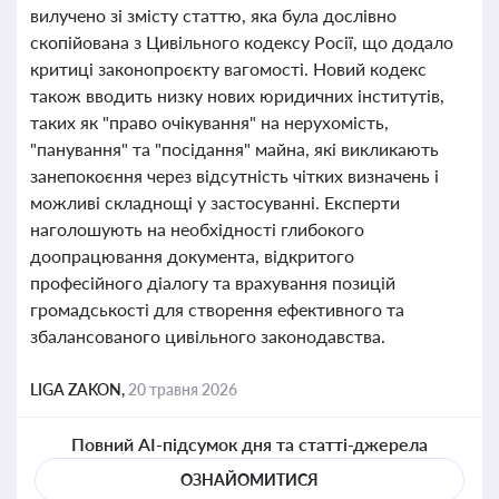
вилучено зі змісту статтю, яка була дослівно
скопійована з Цивільного кодексу Росії, що додало
критиці законопроєкту вагомості. Новий кодекс
також вводить низку нових юридичних інститутів,
таких як "право очікування" на нерухомість,
"панування" та "посідання" майна, які викликають
занепокоєння через відсутність чітких визначень і
можливі складнощі у застосуванні. Експерти
наголошують на необхідності глибокого
доопрацювання документа, відкритого
професійного діалогу та врахування позицій
громадськості для створення ефективного та
збалансованого цивільного законодавства.
LIGA ZAKON,
20 травня 2026
Повний AI-підсумок дня та статті-джерела
ОЗНАЙОМИТИСЯ