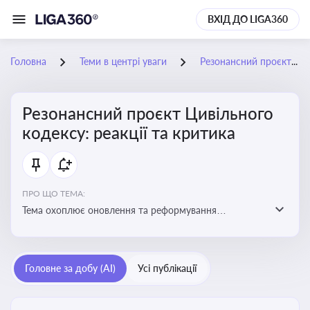
ВХІД ДО LIGA360
Головна
Теми в центрі уваги
Резонансний проєкт Цивільного кодексу: реакції та критика
Резонансний проєкт Цивільного
кодексу: реакції та критика
ПРО ЩО ТЕМА:
Тема охоплює оновлення та реформування
цивільного законодавства України, включаючи зміни
до регулювання майнових і немайнових прав,
договірних відносин та правового статусу учасників
Головне за добу (AI)
Усі публікації
цивільних правовідносин