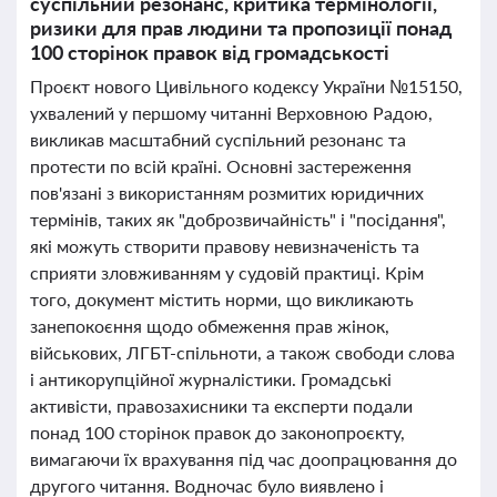
суспільний резонанс, критика термінології,
ризики для прав людини та пропозиції понад
100 сторінок правок від громадськості
Проєкт нового Цивільного кодексу України №15150,
ухвалений у першому читанні Верховною Радою,
викликав масштабний суспільний резонанс та
протести по всій країні. Основні застереження
пов'язані з використанням розмитих юридичних
термінів, таких як "доброзвичайність" і "посідання",
які можуть створити правову невизначеність та
сприяти зловживанням у судовій практиці. Крім
того, документ містить норми, що викликають
занепокоєння щодо обмеження прав жінок,
військових, ЛГБТ-спільноти, а також свободи слова
і антикорупційної журналістики. Громадські
активісти, правозахисники та експерти подали
понад 100 сторінок правок до законопроєкту,
вимагаючи їх врахування під час доопрацювання до
другого читання. Водночас було виявлено і