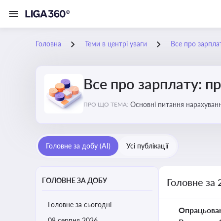
Головна
Теми в центрі уваги
Все про зарплат
Все про зарплату: пр
Основні питання нарахуванн
ПРО ЩО ТЕМА:
виявлення інформації про 
Головне за добу (AI)
Усі публікації
ГОЛОВНЕ ЗА ДОБУ
Головне за 
Головне за сьогодні
Опрацьова
08 серпня 2026