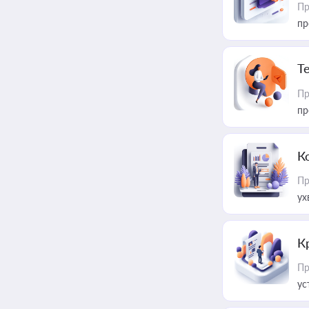
Пр
пр
T
Пр
пр
К
Пр
ух
К
Пр
ус