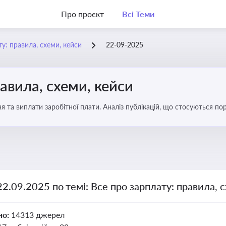
Про проєкт
Всі Теми
у: правила, схеми, кейси
22-09-2025
авила, схеми, кейси
я та виплати заробітної плати. Аналіз публікацій, що стосуються по
можливі схеми зловживань
22.09.2025 по темі: Все про зарплату: правила, 
но:
14313 джерел