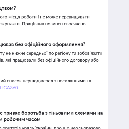
ицтвом?
ного місця роботи і не може перевищувати
 зарплати. Працівник повинен своєчасно
ацював без офіційного оформлення?
ту не нижче середньої по регіону та зобов’язати
в, які працювали без офіційного договору або
вний список першоджерел з посиланнями та
 LIGA360.
с триває боротьба з тіньовими схемами на
им робочим часом
ріоритетів уряду України, про що неодноразово