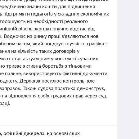
 передбачено значні кошти для підвищення
ть підтримати педагогів у складних економічних
наголошують на необхідності реального
нішній рівень зарплат значно відстає від
. Водночас на ринку праці з'являються нові
бочим часом, який поєднує гнучкість графіка з
ня на кількість таких договорів у
мент стає актуальним у контексті сучасних
ьно триває активна боротьба з тіньовими
не пальне, використовують фіктивні документи
 бюджету. Держава посилює контроль, але
заправок. Також судова практика демонструє,
на відновлення своїх трудових прав через суд,
раці.
о, офіційні джерела, на основі яких