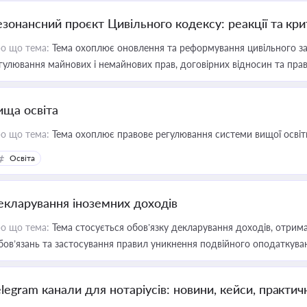
езонансний проєкт Цивільного кодексу: реакції та кр
о що тема:
Тема охоплює оновлення та реформування цивільного за
гулювання майнових і немайнових прав, договірних відносин та прав
ища освіта
о що тема:
Тема охоплює правове регулювання системи вищої освіти, о
Освіта
екларування іноземних доходів
о що тема:
Тема стосується обов’язку декларування доходів, отрим
бов’язань та застосування правил уникнення подвійного оподаткува
elegram канали для нотаріусів: новини, кейси, практич