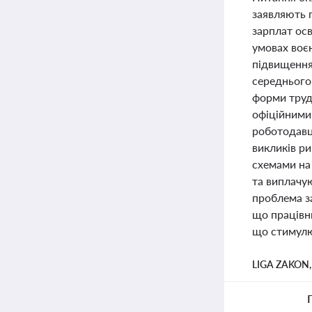
заявляють п
зарплат осв
умовах воє
підвищення 
середнього 
форми трудо
офіційними
роботодавці
викликів ри
схемами на
та виплачу
проблема з
що працівни
що стимулю
LIGA ZAKON