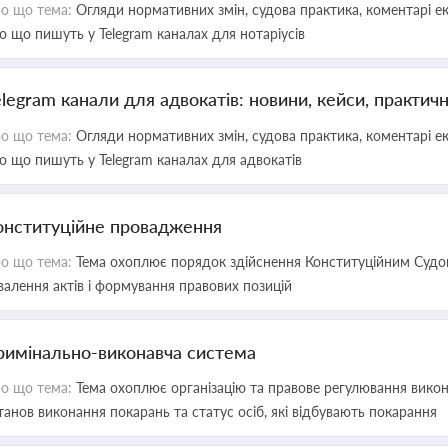
о що тема:
Огляди нормативних змін, судова практика, коментарі екс
о що пишуть у Telegram каналах для нотаріусів
elegram канали для адвокатів: новини, кейси, практич
о що тема:
Огляди нормативних змін, судова практика, коментарі екс
о що пишуть у Telegram каналах для адвокатів
онституційне провадження
о що тема:
Тема охоплює порядок здійснення Конституційним Судом
валення актів і формування правових позицій
римінально-виконавча система
о що тема:
Тема охоплює організацію та правове регулювання викона
танов виконання покарань та статус осіб, які відбувають покарання