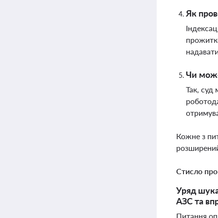
Як пров
Індексац
прожитко
надавати
Чи може
Так, суд
роботода
отримува
Кожне з пи
розширений
Стисло про
Уряд шука
АЗС та вп
Питання опл