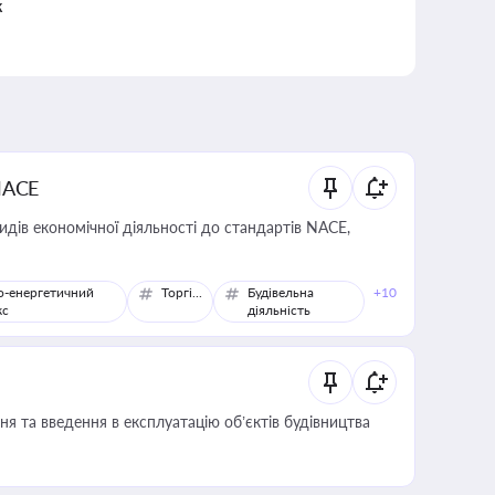
к
NACE
идів економічної діяльності до стандартів NACE,
о-енергетичний
Торгівля
Будівельна
+10
кс
діяльність
я та введення в експлуатацію об’єктів будівництва