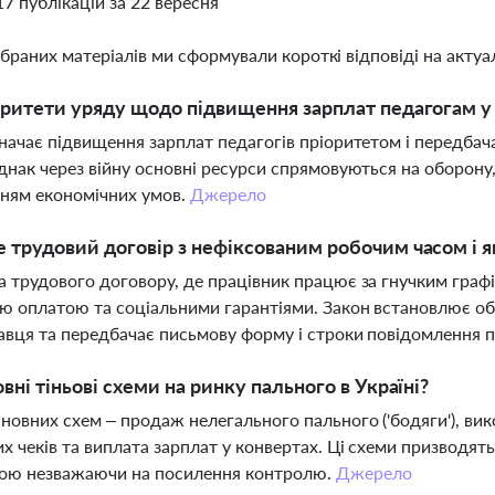
17 публікацій за 22 вересня
ібраних матеріалів ми сформували короткі відповіді на актуал
оритети уряду щодо підвищення зарплат педагогам у 
начає підвищення зарплат педагогів пріоритетом і передбача
днак через війну основні ресурси спрямовуються на оборону
ням економічних умов.
Джерело
 трудовий договір з нефіксованим робочим часом і я
 трудового договору, де працівник працює за гнучким графіко
ю оплатою та соціальними гарантіями. Закон встановлює обм
вця та передбачає письмову форму і строки повідомлення 
овні тіньові схеми на ринку пального в Україні?
новних схем – продаж нелегального пального ('бодяги'), ви
х чеків та виплата зарплат у конвертах. Ці схеми призводя
ою незважаючи на посилення контролю.
Джерело