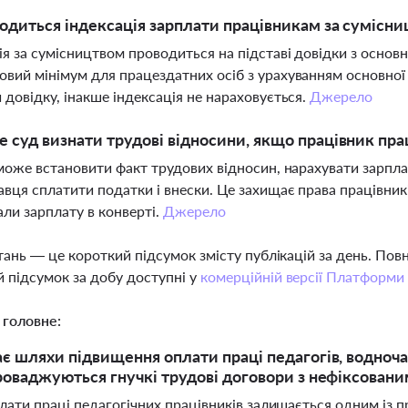
одиться індексація зарплати працівникам за сумісн
ія за сумісництвом проводиться на підставі довідки з основ
вий мінімум для працездатних осіб з урахуванням основної
 довідку, інакше індексація не нараховується.
Джерело
 суд визнати трудові відносини, якщо працівник пр
 може встановити факт трудових відносин, нарахувати зарпла
вця сплатити податки і внески. Це захищає права працівникі
ли зарплату в конверті.
Джерело
тань — це короткий підсумок змісту публікацій за день. По
 підсумок за добу доступні у
комерційній версії Платформи
 головне:
є шляхи підвищення оплати праці педагогів, водноча
роваджуються гнучкі трудові договори з нефіксован
ати праці педагогічних працівників залишається одним із п