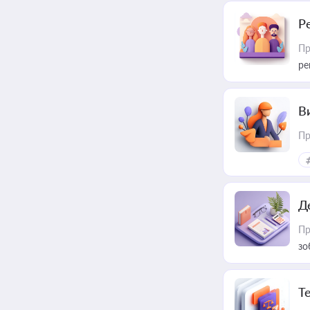
Р
Пр
ре
В
Пр
Д
Пр
зо
T