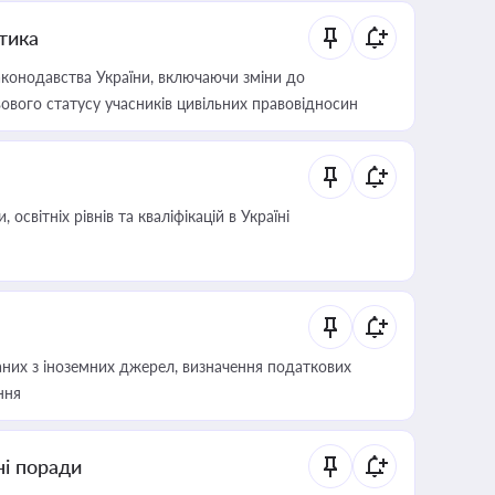
итика
конодавства України, включаючи зміни до
ового статусу учасників цивільних правовідносин
світніх рівнів та кваліфікацій в Україні
аних з іноземних джерел, визначення податкових
ння
ні поради