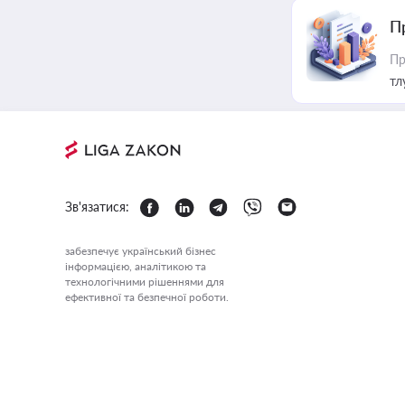
П
Пр
тл
Зв'язатися:
забезпечує український бізнес
інформацією, аналітикою та
технологічними рішеннями для
ефективної та безпечної роботи.