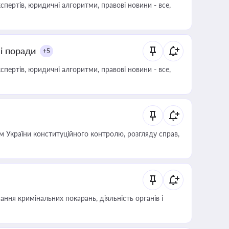
пертів, юридичні алгоритми, правові новини - все,
ні поради
+5
пертів, юридичні алгоритми, правові новини - все,
 України конституційного контролю, розгляду справ,
ння кримінальних покарань, діяльність органів і