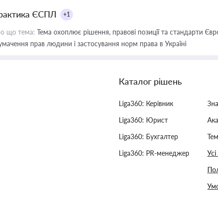
рактика ЄСПЛ
+1
о що тема:
Тема охоплює рішення, правові позиції та стандарти Євр
умачення прав людини і застосування норм права в Україні
Каталог рішень
Liga360: Керівник
Зн
Liga360: Юрист
Ак
Liga360: Бухгалтер
Тем
Liga360: PR-менеджер
Усі
Пол
Умо