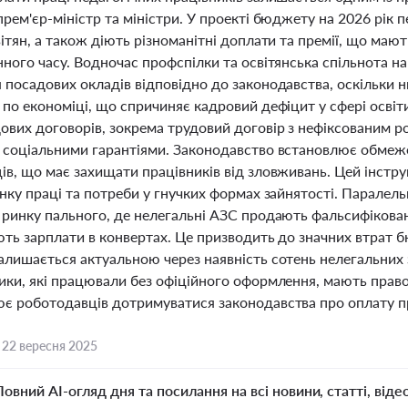
рем'єр-міністр та міністри. У проекті бюджету на 2026 рік
ітян, а також діють різноманітні доплати та премії, що маю
нного часу. Водночас профспілки та освітянська спільнота 
посадових окладів відповідно до законодавства, оскільки ни
по економіці, що спричиняє кадровий дефіцит у сфері освіти
вих договорів, зокрема трудовий договір з нефіксованим ро
 соціальними гарантіями. Законодавство встановлює обмежен
в, що має захищати працівників від зловживань. Цей інстру
нку праці та потреби у гнучких формах зайнятості. Паралел
 ринку пального, де нелегальні АЗС продають фальсифікова
ють зарплати в конвертах. Це призводить до значних втрат
алишається актуальною через наявність сотень нелегальних 
ки, які працювали без офіційного оформлення, мають право 
є роботодавців дотримуватися законодавства про оплату п
,
22 вересня 2025
Повний AI-огляд дня та посилання на всі новини, статті, віде