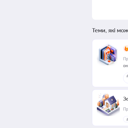
Теми, які мож
Пр
он
З
Пр