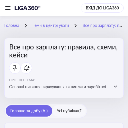
ВХІД ДО LIGA360
Головна
Теми в центрі уваги
Все про зарплату: правила, схеми, кейси
Все про зарплату: правила, схеми,
кейси
ПРО ЩО ТЕМА:
Основні питання нарахування та виплати заробітної
плати. Аналіз публікацій, що стосуються порушень
при нарахуванні заробітної плати та виявлення
інформації про можливі схеми зловживань
Головне за добу (AI)
Усі публікації