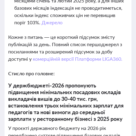
місяцями січень та лютий 2025 року, а для інших
базових місяців індексація не проводитиметься,
оскільки індекс споживчих цін не перевищив
поріг 103%.
Джерело
Кожне з питань — це короткий підсумок змісту
публікацій за день. Повний список першоджерел з
посиланнями та розширений підсумок за добу
доступні у
комерційній версії Платформи LIGA360.
Стисло про головне:
У держбюджеті-2026 пропонують
підвищення мінімальних посадових окладів
викладачів вишів до 30-40 тис. грн,
встановлення трьох мінімальних зарплат для
педагогів та нові вимоги до середньої
зарплати у ресторанному бізнесі з 2025 року
У проєкті державного бюджету на 2026 рік
передбачено суттєве підвищення базових окладів