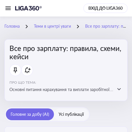
ВХІД ДО LIGA360
Головна
Теми в центрі уваги
Все про зарплату: правила, схеми, кейси
Все про зарплату: правила, схеми,
кейси
ПРО ЩО ТЕМА:
Основні питання нарахування та виплати заробітної
плати. Аналіз публікацій, що стосуються порушень
при нарахуванні заробітної плати та виявлення
інформації про можливі схеми зловживань
Головне за добу (AI)
Усі публікації