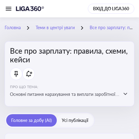
ВХІД ДО LIGA360
Головна
Теми в центрі уваги
Все про зарплату: правила, схеми, кейси
Все про зарплату: правила, схеми,
кейси
ПРО ЩО ТЕМА:
Основні питання нарахування та виплати заробітної
плати. Аналіз публікацій, що стосуються порушень
при нарахуванні заробітної плати та виявлення
інформації про можливі схеми зловживань
Головне за добу (AI)
Усі публікації