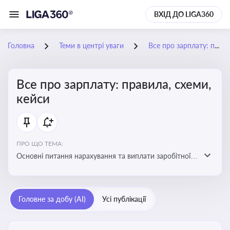
ВХІД ДО LIGA360
Головна
Теми в центрі уваги
Все про зарплату: правила, схеми, кейси
Все про зарплату: правила, схеми,
кейси
ПРО ЩО ТЕМА:
Основні питання нарахування та виплати заробітної
плати. Аналіз публікацій, що стосуються порушень
при нарахуванні заробітної плати та виявлення
інформації про можливі схеми зловживань
Головне за добу (AI)
Усі публікації