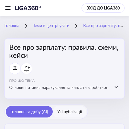
ВХІД ДО LIGA360
Головна
Теми в центрі уваги
Все про зарплату: правила, схеми, кейси
Все про зарплату: правила, схеми,
кейси
ПРО ЩО ТЕМА:
Основні питання нарахування та виплати заробітної
плати. Аналіз публікацій, що стосуються порушень
при нарахуванні заробітної плати та виявлення
інформації про можливі схеми зловживань
Головне за добу (AI)
Усі публікації