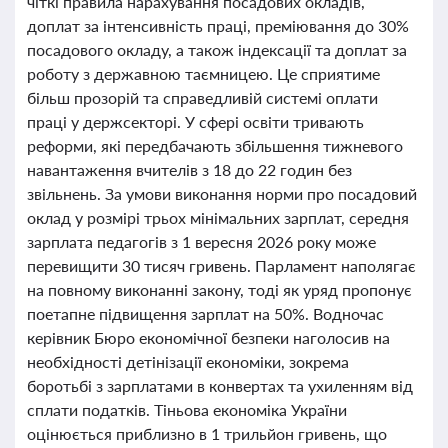
чіткі правила нарахування посадових окладів,
доплат за інтенсивність праці, преміювання до 30%
посадового окладу, а також індексації та доплат за
роботу з державною таємницею. Це сприятиме
більш прозорій та справедливій системі оплати
праці у держсекторі. У сфері освіти тривають
реформи, які передбачають збільшення тижневого
навантаження вчителів з 18 до 22 годин без
звільнень. За умови виконання норми про посадовий
оклад у розмірі трьох мінімальних зарплат, середня
зарплата педагогів з 1 вересня 2026 року може
перевищити 30 тисяч гривень. Парламент наполягає
на повному виконанні закону, тоді як уряд пропонує
поетапне підвищення зарплат на 50%. Водночас
керівник Бюро економічної безпеки наголосив на
необхідності детінізації економіки, зокрема
боротьбі з зарплатами в конвертах та ухиленням від
сплати податків. Тіньова економіка України
оцінюється приблизно в 1 трильйон гривень, що