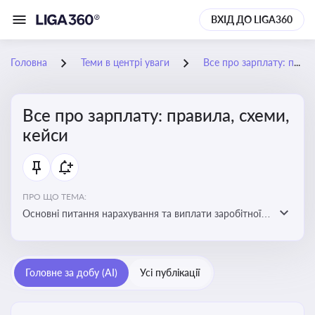
ВХІД ДО LIGA360
Головна
Теми в центрі уваги
Все про зарплату: правила, схеми, кейси
Все про зарплату: правила, схеми,
кейси
ПРО ЩО ТЕМА:
Основні питання нарахування та виплати заробітної
плати. Аналіз публікацій, що стосуються порушень
при нарахуванні заробітної плати та виявлення
інформації про можливі схеми зловживань
Головне за добу (AI)
Усі публікації