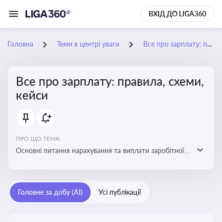
ВХІД ДО LIGA360
Головна
Теми в центрі уваги
Все про зарплату: правила, схеми, кейси
Все про зарплату: правила, схеми,
кейси
ПРО ЩО ТЕМА:
Основні питання нарахування та виплати заробітної
плати. Аналіз публікацій, що стосуються порушень
при нарахуванні заробітної плати та виявлення
інформації про можливі схеми зловживань
Головне за добу (AI)
Усі публікації