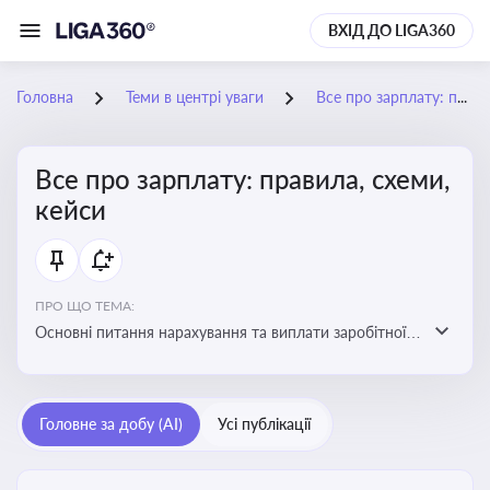
ВХІД ДО LIGA360
Головна
Теми в центрі уваги
Все про зарплату: правила, схеми, кейси
Все про зарплату: правила, схеми,
кейси
ПРО ЩО ТЕМА:
Основні питання нарахування та виплати заробітної
плати. Аналіз публікацій, що стосуються порушень
при нарахуванні заробітної плати та виявлення
інформації про можливі схеми зловживань
Головне за добу (AI)
Усі публікації