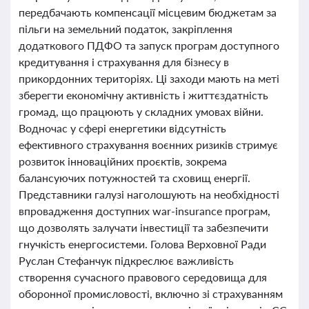
передбачають компенсації місцевим бюджетам за
пільги на земельний податок, закріплення
додаткового ПДФО та запуск програм доступного
кредитування і страхування для бізнесу в
прикордонних територіях. Ці заходи мають на меті
зберегти економічну активність і життєздатність
громад, що працюють у складних умовах війни.
Водночас у сфері енергетики відсутність
ефективного страхування воєнних ризиків стримує
розвиток інноваційних проєктів, зокрема
балансуючих потужностей та сховищ енергії.
Представники галузі наголошують на необхідності
впровадження доступних war-insurance програм,
що дозволять залучати інвестиції та забезпечити
гнучкість енергосистеми. Голова Верховної Ради
Руслан Стефанчук підкреслює важливість
створення сучасного правового середовища для
оборонної промисловості, включно зі страхуванням