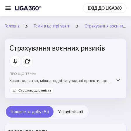
ВХІД ДО LIGA360
Головна
Теми в центрі уваги
Страхування воєнних ризиків
Страхування воєнних ризиків
ПРО ЩО ТЕМА:
Законодавство, міжнародні та урядові проекти, що
визначають та знижують воєнні ризики для власників
Страхова діяльність
майна, боржників та кредиторів
Головне за добу (AI)
Усі публікації