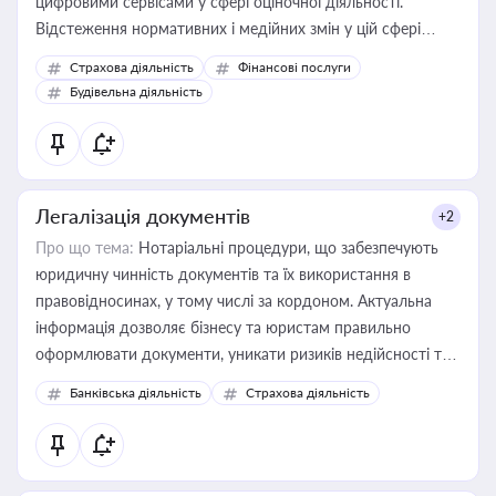
цифровими сервісами у сфері оціночної діяльності.
Відстеження нормативних і медійних змін у цій сфері
корисне для власника бізнесу, керівника, юриста або
Страхова діяльність
Фінансові послуги
бухгалтера під час оподаткування, приватизації, оренди
Будівельна діяльність
державного майна, корпоративних угод і перевірки
статусу суб'єктів оціночної діяльності
Легалізація документів
+2
Про що тема:
Нотаріальні процедури, що забезпечують
юридичну чинність документів та їх використання в
правовідносинах, у тому числі за кордоном. Актуальна
інформація дозволяє бізнесу та юристам правильно
оформлювати документи, уникати ризиків недійсності та
забезпечувати їх належне прийняття органами влади та
Банківська діяльність
Страхова діяльність
контрагентами