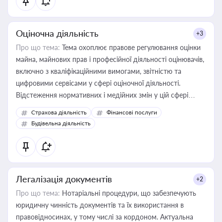
Оціночна діяльність
+3
Про що тема:
Тема охоплює правове регулювання оцінки
майна, майнових прав і професійної діяльності оцінювачів,
включно з кваліфікаційними вимогами, звітністю та
цифровими сервісами у сфері оціночної діяльності.
Відстеження нормативних і медійних змін у цій сфері
корисне для власника бізнесу, керівника, юриста або
Страхова діяльність
Фінансові послуги
бухгалтера під час оподаткування, приватизації, оренди
Будівельна діяльність
державного майна, корпоративних угод і перевірки
статусу суб'єктів оціночної діяльності
Легалізація документів
+2
Про що тема:
Нотаріальні процедури, що забезпечують
юридичну чинність документів та їх використання в
правовідносинах, у тому числі за кордоном. Актуальна