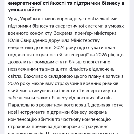
енергетичної стійкості та підтримки бізнесу в
умовах війни
Уряд України активно впроваджує нові механізми
підтримки бізнесу та енергетичної системи в умовах
воєнного конфлікту. Зокрема, прем'єр-міністерка
Юлія Свириденко доручила Міністерству
енергетики до кінця 2024 року підготувати план
подвоєння потужностей когенерації на 2026 рік, що
дозволить громадам стати більш енергетично
незалежними та зменшити кількість відключень
світла. Важливою складовою цього плану є запуск з
2026 року механізму страхування воєнних ризиків,
який має стимулювати інвестиції в енергетику та
забезпечити захист бізнесу від воєнних збитків.
Паралельно з розвитком когенерації, держава готує
нові інструменти підтримки бізнесу, зокрема
компенсацію збитків та часткову компенсацію
страхових премій за договорами страхування
воєнних ризиків. Ці заходи впроваджуватимуться