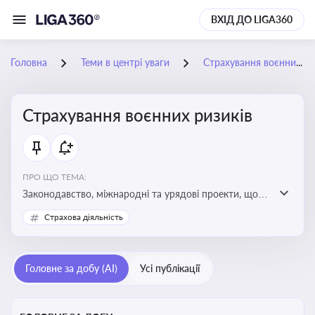
ВХІД ДО LIGA360
Головна
Теми в центрі уваги
Страхування воєнних ризиків
Страхування воєнних ризиків
ПРО ЩО ТЕМА:
Законодавство, міжнародні та урядові проекти, що
визначають та знижують воєнні ризики для власників
Страхова діяльність
майна, боржників та кредиторів
Головне за добу (AI)
Усі публікації