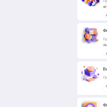
Пр
зв
Ф
Пр
лі
В
Пр
Ф