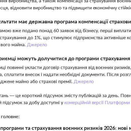
ння виробництва, а також компенсації за страхування воєнн
ісця, відновити виробництво та підвищити економічну стійк
ультати має державна програма компенсації страхов
амою вже подано понад 60 заявок від бізнесу, перші виплат
 страхування до 1%, що стимулює підприємства активніше к
свого майна.
Джерело
риємці можуть долучитися до програми страхування 
ці повинні укласти договір страхування від воєнних ризикі
а, сплатити внесок і надати необхідні документи. Після ро
джене майно або страхові премії.
Джерело
тань — це короткий підсумок змісту публікацій за день. По
 підсумок за добу доступні у
комерційній версії Платформи
 головне:
програми та страхування воєнних ризиків 2026: нові 