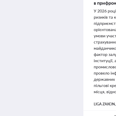
в прифрон
У 2026 роц
ризиків та
підприємств
орієнтована
умови участ
страхування
майданчико
фактор залу
інституції,
промисловос
провело інф
державних 
пільгові кр
місця, відн
LIGA ZAKON