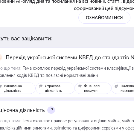
Повний AI-огляд дня та посилання на всі новини, статті, віде
сформований цей підсумо
ОЗНАЙОМИТИСЯ
уть вас зацікавити:
Перехід української системи КВЕД до стандартів 
о що тема:
Тема охоплює перехід української системи класифікації в
овлення кодів КВЕД та пов'язані нормативні зміни
Банківська
Страхова
Фінансові
Паливн
діяльність
діяльність
послуги
компле
ціночна діяльність
+7
о що тема:
Тема охоплює правове регулювання оцінки майна, майнови
кваліфікаційними вимогами, звітністю та цифровими сервісами у сфер