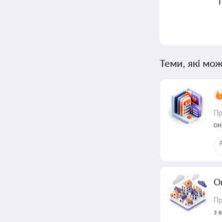
Теми, які мож
Пр
он
О
Пр
з 