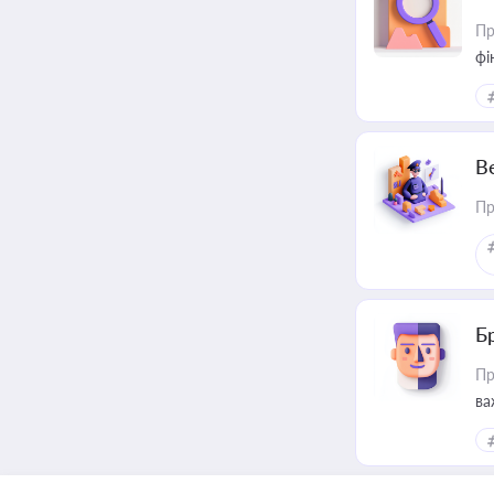
Пр
фі
В
Пр
Б
Пр
ва