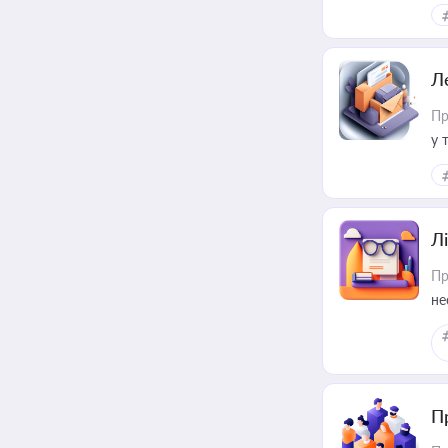
ме
пр
Л
Пр
у 
ри
Лі
Пр
не
П