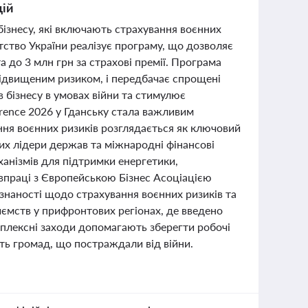
цій
ізнесу, які включають страхування воєнних
тство України реалізує програму, що дозволяє
 до 3 млн грн за страхові премії. Програма
 підвищеним ризиком, і передбачає спрощені
 бізнесу в умовах війни та стимулює
erence 2026 у Гданську стала важливим
ня воєнних ризиків розглядається як ключовий
ких лідери держав та міжнародні фінансові
ханізмів для підтримки енергетики,
івпраці з Європейською Бізнес Асоціацією
ізнаності щодо страхування воєнних ризиків та
ємств у прифронтових регіонах, де введено
омплексні заходи допомагають зберегти робочі
сть громад, що постраждали від війни.