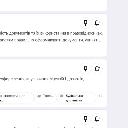
иста або бухгалтера під час оподаткування,
 статусу суб'єктів оціночної діяльності
сть документів та їх використання в правовідносинах,
а юристам правильно оформлювати документи, уникати
влади та контрагентами
оформлення, анулювання ліцензій і дозволів,
о-енергетичний
Торгівля
Будівельна
+2
кс
діяльність