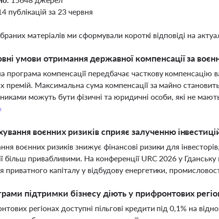
14 публікацій за 23 червня
ібраних матеріалів ми сформували короткі відповіді на актуал
овні умови отримання державної компенсації за воєнн
 програма компенсації передбачає часткову компенсацію 
х премій. Максимальна сума компенсації за майно становить 
сниками можуть бути фізичні та юридичні особи, які не мають 
о
хування воєнних ризиків сприяє залученню інвестицій
ння воєнних ризиків знижує фінансові ризики для інвесторів,
ії більш привабливими. На конференції URC 2026 у Гданську
я приватного капіталу у відбудову енергетики, промисловос
грами підтримки бізнесу діють у прифронтових регіо
нтових регіонах доступні пільгові кредити під 0,1% на від