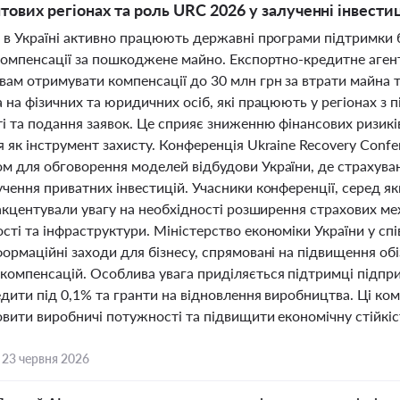
тових регіонах та роль URC 2026 у залученні інвести
і в Україні активно працюють державні програми підтримки б
 компенсації за пошкоджене майно. Експортно-кредитне аген
ам отримувати компенсації до 30 млн грн за втрати майна та
 на фізичних та юридичних осіб, які працюють у регіонах з
і та подання заявок. Це сприяє зниженню фінансових ризиків
 як інструмент захисту. Конференція Ukraine Recovery Conf
м для обговорення моделей відбудови України, де страхуван
чення приватних інвестицій. Учасники конференції, серед я
 акцентували увагу на необхідності розширення страхових ме
ті та інфраструктури. Міністерство економіки України у сп
ормаційні заходи для бізнесу, спрямовані на підвищення об
компенсацій. Особлива увага приділяється підтримці підпри
едити під 0,1% та гранти на відновлення виробництва. Ці к
овити виробничі потужності та підвищити економічну стійкі
,
23 червня 2026