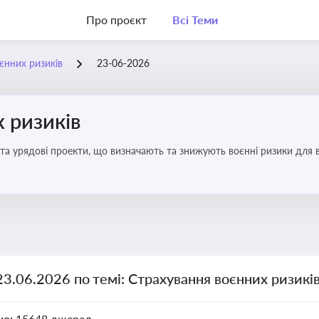
Про проєкт
Всі Теми
єнних ризиків
23-06-2026
 ризиків
та урядові проекти, що визначають та знижують воєнні ризики для в
23.06.2026 по темі: Страхування воєнних ризикі
но:
15648 джерел