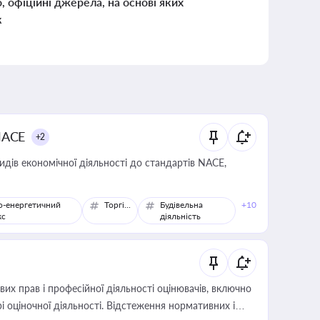
о, офіційні джерела, на основі яких
к
NACE
+2
идів економічної діяльності до стандартів NACE,
о-енергетичний
Торгівля
Будівельна
+10
кс
діяльність
х прав і професійної діяльності оцінювачів, включно
і оціночної діяльності. Відстеження нормативних і