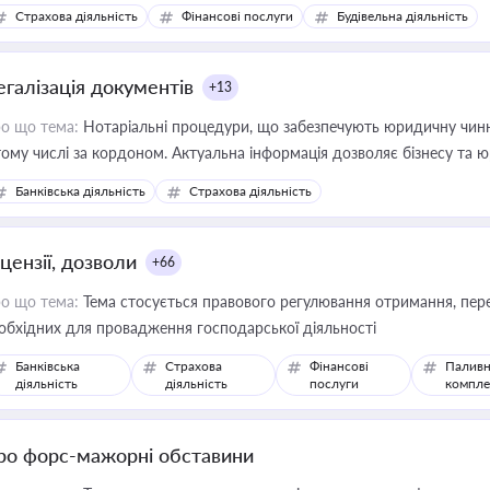
дійних змін у цій сфері корисне для власника бізнесу, керівника, юр
Страхова діяльність
Фінансові послуги
Будівельна діяльність
иватизації, оренди державного майна, корпоративних угод і перевірки
егалізація документів
+13
о що тема:
Нотаріальні процедури, що забезпечують юридичну чинні
тому числі за кордоном. Актуальна інформація дозволяє бізнесу т
зиків недійсності та забезпечувати їх належне прийняття органами 
Банківська діяльність
Страхова діяльність
цензії, дозволи
+66
о що тема:
Тема стосується правового регулювання отримання, пере
обхідних для провадження господарської діяльності
Банківська
Страхова
Фінансові
Паливн
діяльність
діяльність
послуги
компле
ро форс-мажорні обставини