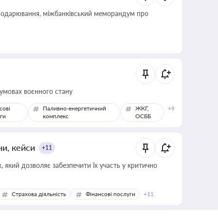
сподарювання, міжбанківський меморандум про
 умовах воєнного стану
сові
Паливно-енергетичний
ЖКГ,
+9
ги
комплекс
ОСББ
ни, кейси
+11
 який дозволяє забезпечити їх участь у критично
Страхова діяльність
Фінансові послуги
+11