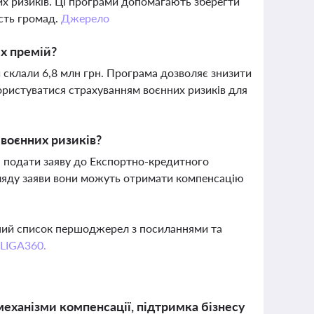
их ризиків. Ці програми допомагають зберегти
ість громад.
Джерело
их премій?
и склали 6,8 млн грн. Програма дозволяє знизити
ористуватися страхуванням воєнних ризиків для
воєнних ризиків?
в, подати заяву до Експортно-кредитного
згляду заяви вони можуть отримати компенсацію
вний список першоджерел з посиланнями та
 LIGA360.
механізми компенсації, підтримка бізнесу