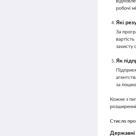
відновле
робочі м
Які рез
За прогр
вартість
захисту 
Як підп
Підприєм
агентств
за пошко
Кожне з пи
розширений
Стисло про
Державні 