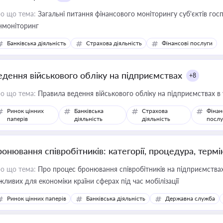
о що тема:
Загальні питання фінансового моніторингу суб'єктів го
нмоніторинг
Банківська діяльність
Страхова діяльність
Фінансові послуги
едення військового обліку на підприємствах
+8
о що тема:
Правила ведення військового обліку на підприємствах в
Ринок цінних
Банківська
Страхова
Фінан
паперів
діяльність
діяльність
послу
ронювання співробітників: категорії, процедура, термі
о що тема:
Про процес бронювання співробітників на підприємствах,
жливих для економіки країни сферах під час мобілізації
Ринок цінних паперів
Банківська діяльність
Державна служба