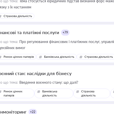
о що тема:
Тема стосується юридичних підстав визнання форс-мажор
'язку з їх настанням
Страхова діяльність
інансові та платіжні послуги
+79
о що тема:
Про регулювання фінансових і платіжних послуг, управління коштами, приймання платежів та дотримання
цензійних вимог
Ринок цінних паперів
Банківська діяльність
Страхова діяльність
оєнний стан: наслідки для бізнесу
о що тема:
Введення воєнного стану: що далі?
Ринок цінних
Банківська
Страхова
паперів
діяльність
діяльність
інмоніторинг
+22