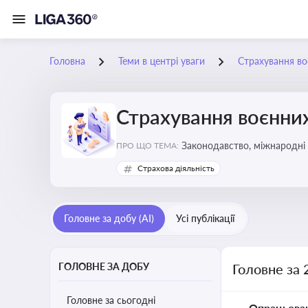
Головна
Теми в центрі уваги
Страхування во
Страхування воєнних
Законодавство, міжнародні 
ПРО ЩО ТЕМА:
Страхова діяльність
Головне за добу (AI)
Усі публікації
ГОЛОВНЕ ЗА ДОБУ
Головне за 
Головне за сьогодні
Опрацьова