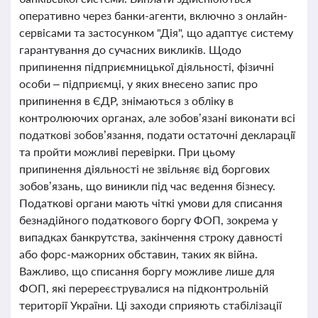
оперативно через банки-агенти, включно з онлайн-
сервісами та застосунком "Дія", що адаптує систему
гарантування до сучасних викликів. Щодо
припинення підприємницької діяльності, фізичні
особи – підприємці, у яких внесено запис про
припинення в ЄДР, знімаються з обліку в
контролюючих органах, але зобов’язані виконати всі
податкові зобов’язання, подати остаточні декларації
та пройти можливі перевірки. При цьому
припинення діяльності не звільняє від боргових
зобов’язань, що виникли під час ведення бізнесу.
Податкові органи мають чіткі умови для списання
безнадійного податкового боргу ФОП, зокрема у
випадках банкрутства, закінчення строку давності
або форс-мажорних обставин, таких як війна.
Важливо, що списання боргу можливе лише для
ФОП, які перереєструвалися на підконтрольній
території України. Ці заходи сприяють стабілізації