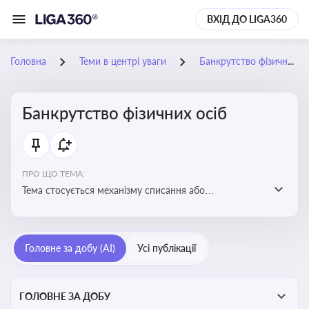
ВХІД ДО LIGA360
Головна
Теми в центрі уваги
Банкрутство фізичних осіб
Банкрутство фізичних осіб
ПРО ЩО ТЕМА:
Тема стосується механізму списання або
реструктуризації боргів фізособи через судову
процедуру банкрутства, що дозволяє захистити
права як боржника, так і кредиторів
Головне за добу (AI)
Усі публікації
ГОЛОВНЕ ЗА ДОБУ