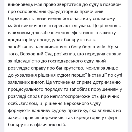
виконавець має право звертатися до суду з позовом
про оспорювання фраудаторних правочинів
боржника та визначення його частки у спільному
майні виключно в інтересах стягувача. Це рішення є
важливим для забезпечення ефективного захисту
кредиторів у процедурах банкрутства та
запобігання зловживанням з боку боржників. Крім
того, Верховний Суд роз’яснив, що передача справи
за підсудністю до господарського суду, який
розглядає справу про банкрутство, можлива лише
до ухвалення рішення судом першої інстанції по суті
заявлених вимог. Це уточнення сприяє дотриманню
процесуального порядку та запобігає порушенням у
розгляді справ про неплатоспроможність фізичних
осіб. Загалом, ці рішення Верховного Суду
формують важливу судову практику, яка впливає на
захист прав як боржників, так і кредиторів у сфері
банкрутства фізичних осіб.