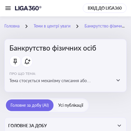
ВХІД ДО LIGA360
Головна
Теми в центрі уваги
Банкрутство фізичних осіб
Банкрутство фізичних осіб
ПРО ЩО ТЕМА:
Тема стосується механізму списання або
реструктуризації боргів фізособи через судову
процедуру банкрутства, що дозволяє захистити
права як боржника, так і кредиторів
Головне за добу (AI)
Усі публікації
ГОЛОВНЕ ЗА ДОБУ