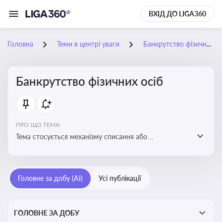
ВХІД ДО LIGA360
Головна
Теми в центрі уваги
Банкрутство фізичних осіб
Банкрутство фізичних осіб
ПРО ЩО ТЕМА:
Тема стосується механізму списання або
реструктуризації боргів фізособи через судову
процедуру банкрутства, що дозволяє захистити
права як боржника, так і кредиторів
Головне за добу (AI)
Усі публікації
ГОЛОВНЕ ЗА ДОБУ