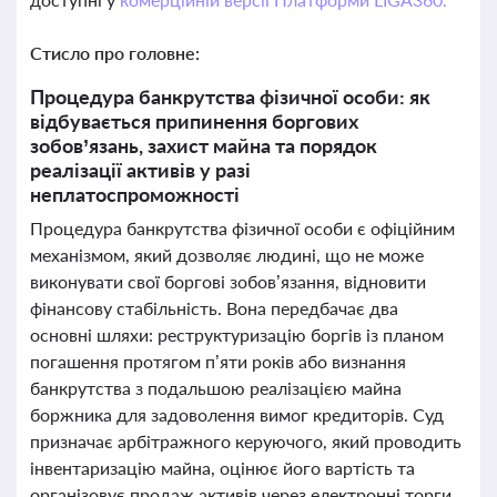
Стисло про головне:
Процедура банкрутства фізичної особи: як
відбувається припинення боргових
зобов’язань, захист майна та порядок
реалізації активів у разі
неплатоспроможності
Процедура банкрутства фізичної особи є офіційним
механізмом, який дозволяє людині, що не може
виконувати свої боргові зобов’язання, відновити
фінансову стабільність. Вона передбачає два
основні шляхи: реструктуризацію боргів із планом
погашення протягом п’яти років або визнання
банкрутства з подальшою реалізацією майна
боржника для задоволення вимог кредиторів. Суд
призначає арбітражного керуючого, який проводить
інвентаризацію майна, оцінює його вартість та
організовує продаж активів через електронні торги.