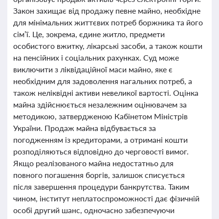
Закон захищає від продажу певне майно, необхідне
для мінімальних життєвих потреб боржника та його
сім’ї. Це, зокрема, єдине житло, предмети
особистого вжитку, лікарські засоби, а також кошти
на пенсійних і соціальних рахунках. Суд може
виключити з ліквідаційної маси майно, яке є
необхідним для задоволення нагальних потреб, а
також неліквідні активи невеликої вартості. Оцінка
майна здійснюється незалежним оцінювачем за
методикою, затвердженою Кабінетом Міністрів
України. Продаж майна відбувається за
погодженням із кредиторами, а отримані кошти
розподіляються відповідно до черговості вимог.
Якщо реалізованого майна недостатньо для
повного погашення боргів, залишок списується
після завершення процедури банкрутства. Таким
чином, інститут неплатоспроможності дає фізичній
особі другий шанс, одночасно забезпечуючи