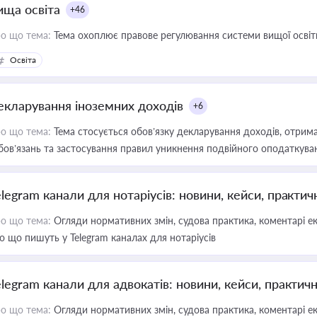
ища освіта
+46
о що тема:
Тема охоплює правове регулювання системи вищої освіти, о
Освіта
екларування іноземних доходів
+6
о що тема:
Тема стосується обов’язку декларування доходів, отрим
бов’язань та застосування правил уникнення подвійного оподаткува
elegram канали для нотаріусів: новини, кейси, практич
о що тема:
Огляди нормативних змін, судова практика, коментарі екс
о що пишуть у Telegram каналах для нотаріусів
elegram канали для адвокатів: новини, кейси, практич
о що тема:
Огляди нормативних змін, судова практика, коментарі екс