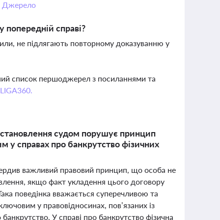
.
Джерело
у попередній справі?
 сили, не підлягають повторному доказуванню у
вний список першоджерел з посиланнями та
 LIGA360.
о встановлення судом порушує принцип
м у справах про банкрутство фізичних
вердив важливий правовий принцип, що особа не
явлення, якщо факт укладення цього договору
Така поведінка вважається суперечливою та
 ключовим у правовідносинах, пов’язаних із
 банкрутство. У справі про банкрутство фізична