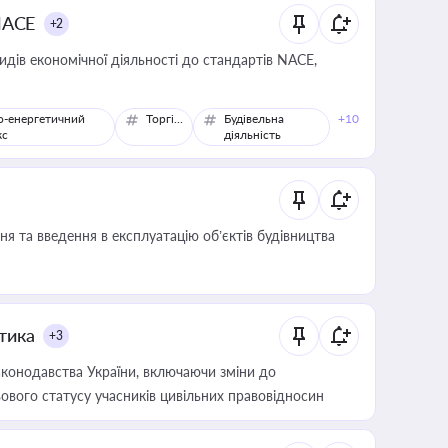
NACE
+2
идів економічної діяльності до стандартів NACE,
о-енергетичний
Торгівля
Будівельна
+10
кс
діяльність
я та введення в експлуатацію об’єктів будівництва
итика
+3
конодавства України, включаючи зміни до
ового статусу учасників цивільних правовідносин