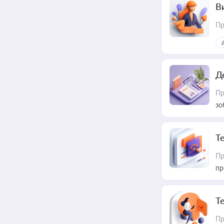
В
Пр
Д
Пр
зо
T
Пр
пр
T
Пр