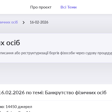
Про проєкт
Всі Теми
зичних осіб
16-02-2026
х осіб
списання або реструктуризації боргів фізособи через судову процед
ів
16.02.2026 по темі: Банкрутство фізичних осіб
но:
14450 джерел