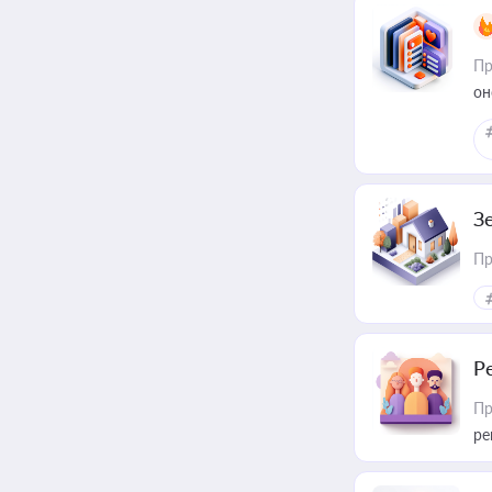
Пр
он
З
Пр
Р
Пр
ре