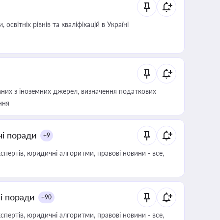
світніх рівнів та кваліфікацій в Україні
аних з іноземних джерел, визначення податкових
ння
ні поради
+9
пертів, юридичні алгоритми, правові новини - все,
ні поради
+90
пертів, юридичні алгоритми, правові новини - все,