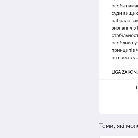
особа намаг
суди вищих 
набрало за
визнання в 
стабільнос
особливо у 
принципів ч
інтересів ус
LIGA ZAKON
Теми, які мож