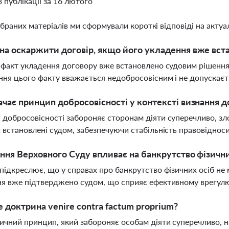
3 публікації за 16 лютого
ібраних матеріалів ми сформували короткі відповіді на актуал
а оскаржити договір, якщо його укладення вже вст
 факт укладення договору вже встановлено судовим рішенням
ня цього факту вважається недобросовісним і не допускаєт
чає принцип добросовісності у контексті визнання д
добросовісності забороняє сторонам діяти суперечливо, зло
 встановлені судом, забезпечуючи стабільність правовіднос
ння Верховного Суду впливає на банкрутство фізични
підкреслює, що у справах про банкрутство фізичних осіб не 
я вже підтверджено судом, що сприяє ефективному врегул
 доктрина venire contra factum proprium?
чний принцип, який забороняє особам діяти суперечливо, н