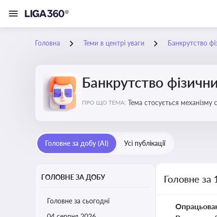
Головна
Теми в центрі уваги
Банкрутство фі
Банкрутство фізични
Тема стосується механізму 
ПРО ЩО ТЕМА:
як боржника, так і кредитор
Головне за добу (AI)
Усі публікації
ГОЛОВНЕ ЗА ДОБУ
Головне за 
Головне за сьогодні
Опрацьова
04 серпня 2026