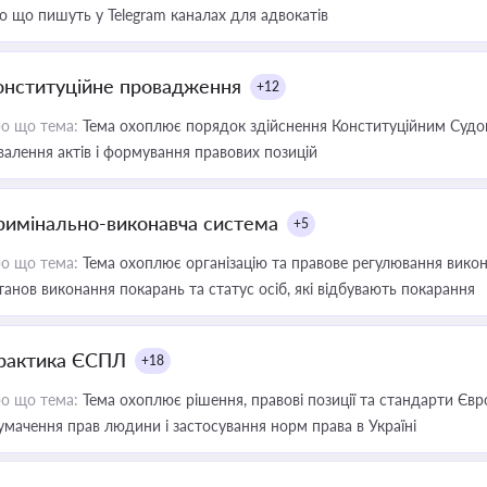
о що пишуть у Telegram каналах для адвокатів
онституційне провадження
+12
о що тема:
Тема охоплює порядок здійснення Конституційним Судом
валення актів і формування правових позицій
римінально-виконавча система
+5
о що тема:
Тема охоплює організацію та правове регулювання викона
танов виконання покарань та статус осіб, які відбувають покарання
рактика ЄСПЛ
+18
о що тема:
Тема охоплює рішення, правові позиції та стандарти Євр
умачення прав людини і застосування норм права в Україні