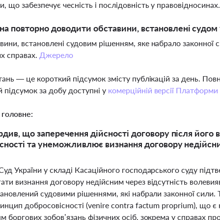
и, що забезпечує чесність і послідовність у правовідносинах
а повторно доводити обставини, встановлені судом 
авини, встановлені судовим рішенням, яке набрало законної
х справах.
Джерело
тань — це короткий підсумок змісту публікацій за день. По
 підсумок за добу доступні у
комерційній версії Платформи
 головне:
рдив, що заперечення дійсності договору після йог
сності та унеможливлює визнання договору недійсни
Суд України у складі Касаційного господарського суду підт
ати визнання договору недійсним через відсутність волеви
тановлений судовими рішеннями, які набрали законної сили. 
нцип добросовісності (venire contra factum proprium), що є
 боргових зобов’язань фізичних осіб, зокрема у справах про