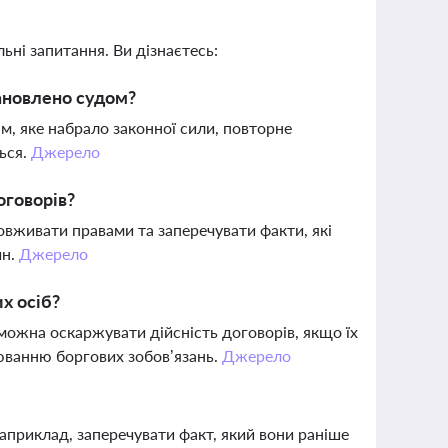
ьні запитання. Ви дізнаєтесь:
ановлено судом?
, яке набрало законної сили, повторне
ься.
Джерело
оговорів?
вживати правами та заперечувати факти, які
ин.
Джерело
х осіб?
можна оскаржувати дійсність договорів, якщо їх
юванню боргових зобов’язань.
Джерело
априклад, заперечувати факт, який вони раніше