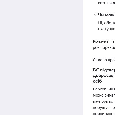
визнавал
Чи можн
Ні, обст
наступни
Кожне з пи
розширений
Стисло про
ВС підтве
добросові
осіб
Верховний 
може вимаг
вже був вс
порушує при
припиненням