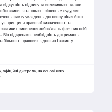
 відсутність підпису та волевиявлення, але
обставини, встановлені рішенням суду, яке
речення факту укладення договору після його
шує принципи правової визначеності та
рактики припинення зобов’язань фізичних осіб,
ь. Він підкреслює необхідність дотримання
табільності правових відносин і захисту
о, офіційні джерела, на основі яких
к