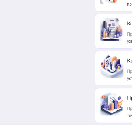
пр
К
Пр
ух
К
Пр
ус
П
Пр
тл