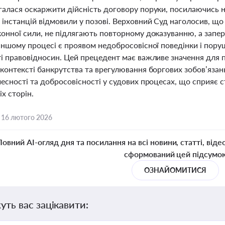
алася оскаржити дійсність договору поруки, посилаючись на
інстанцій відмовили у позові. Верховний Суд наголосив, що 
конної сили, не підлягають повторному доказуванню, а запе
іншому процесі є проявом недобросовісної поведінки і пору
ті правовідносин. Цей прецедент має важливе значення для п
контексті банкрутства та врегулювання боргових зобов’язан
есності та добросовісності у судових процесах, що сприяє с
іх сторін.
,
16 лютого 2026
Повний AI-огляд дня та посилання на всі новини, статті, віде
сформований цей підсумо
ОЗНАЙОМИТИСЯ
уть вас зацікавити: