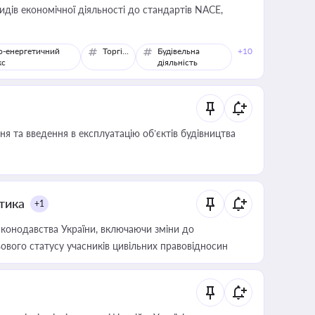
идів економічної діяльності до стандартів NACE,
о-енергетичний
Торгівля
Будівельна
+10
кс
діяльність
я та введення в експлуатацію об’єктів будівництва
итика
+1
конодавства України, включаючи зміни до
ового статусу учасників цивільних правовідносин