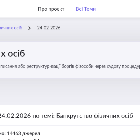
Про проєкт
Всі Теми
зичних осіб
24-02-2026
х осіб
списання або реструктуризації боргів фізособи через судову процед
ів
24.02.2026 по темі: Банкрутство фізичних осіб
но:
14463 джерел