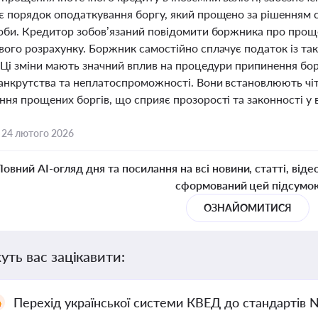
є порядок оподаткування боргу, який прощено за рішенням 
соби. Кредитор зобов’язаний повідомити боржника про проще
ого розрахунку. Боржник самостійно сплачує податок із таки
 Ці зміни мають значний вплив на процедури припинення бор
банкрутства та неплатоспроможності. Вони встановлюють чіт
ня прощених боргів, що сприяє прозорості та законності у 
,
24 лютого 2026
Повний AI-огляд дня та посилання на всі новини, статті, віде
сформований цей підсумо
ОЗНАЙОМИТИСЯ
уть вас зацікавити:
Перехід української системи КВЕД до стандартів 