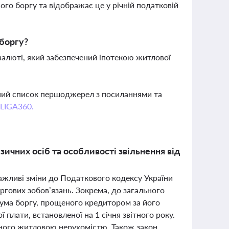
ого боргу та відображає це у річній податковій
боргу?
валюті, який забезпечений іпотекою житлової
вний список першоджерел з посиланнями та
 LIGA360.
ичних осіб та особливості звільнення від
важливі зміни до Податкового кодексу України
ргових зобов’язань. Зокрема, до загального
сума боргу, прощеного кредитором за його
плати, встановленої на 1 січня звітного року.
еного житловою нерухомістю. Також закон