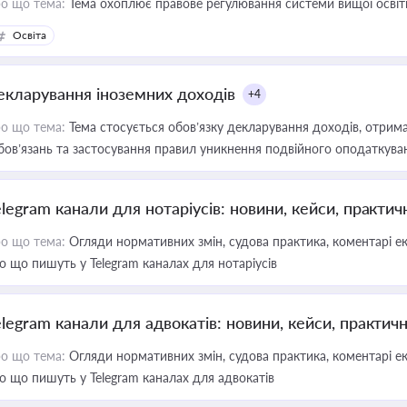
о що тема:
Тема охоплює правове регулювання системи вищої освіти, о
Освіта
екларування іноземних доходів
+4
о що тема:
Тема стосується обов’язку декларування доходів, отрим
бов’язань та застосування правил уникнення подвійного оподаткува
elegram канали для нотаріусів: новини, кейси, практич
о що тема:
Огляди нормативних змін, судова практика, коментарі екс
о що пишуть у Telegram каналах для нотаріусів
elegram канали для адвокатів: новини, кейси, практич
о що тема:
Огляди нормативних змін, судова практика, коментарі екс
о що пишуть у Telegram каналах для адвокатів