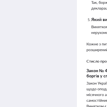
Так, бор
декларац
Який в
Винятком
нерухомо
Кожне з пи
розширений
Стисло про
Закон № 4
боргів у 
Закон Украї
щодо оподат
місячного 
самостійним
Винятком є