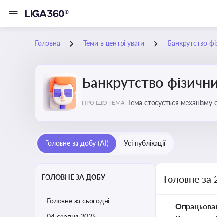
Головна
Теми в центрі уваги
Банкрутство фі
Банкрутство фізични
Тема стосується механізму 
ПРО ЩО ТЕМА:
як боржника, так і кредитор
Головне за добу (AI)
Усі публікації
ГОЛОВНЕ ЗА ДОБУ
Головне за 
Головне за сьогодні
Опрацьова
04 серпня 2026