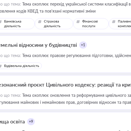
о що тема:
Тема охоплює перехід української системи класифікації в
овлення кодів КВЕД та пов'язані нормативні зміни
Банківська
Страхова
Фінансові
Паливн
діяльність
діяльність
послуги
компле
емельні відносини у будівництві
+1
о що тема:
Тема охоплює правове регулювання підготовки, здійсненн
Будівельна діяльність
езонансний проєкт Цивільного кодексу: реакції та кр
о що тема:
Тема охоплює оновлення та реформування цивільного за
гулювання майнових і немайнових прав, договірних відносин та прав
ища освіта
+9