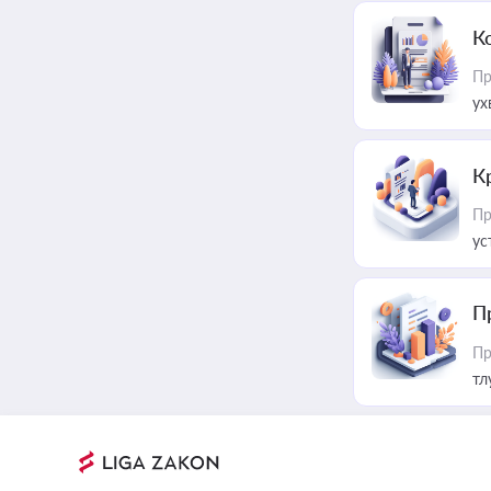
К
Пр
ух
К
Пр
ус
П
Пр
тл