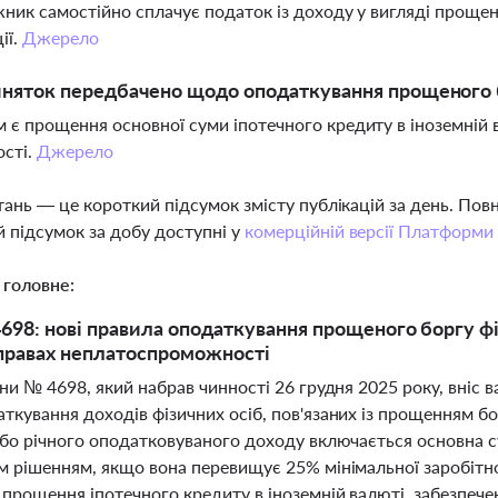
жник самостійно сплачує податок із доходу у вигляді прощен
ії.
Джерело
иняток передбачено щодо оподаткування прощеного 
 є прощення основної суми іпотечного кредиту в іноземній 
сті.
Джерело
тань — це короткий підсумок змісту публікацій за день. По
 підсумок за добу доступні у
комерційній версії Платформи
 головне:
698: нові правила оподаткування прощеного боргу фіз
справах неплатоспроможності
ни № 4698, який набрав чинності 26 грудня 2025 року, вніс 
кування доходів фізичних осіб, пов'язаних із прощенням бо
або річного оподатковуваного доходу включається основна 
 рішенням, якщо вона перевищує 25% мінімальної заробітної 
 прощення іпотечного кредиту в іноземній валюті, забезпеч