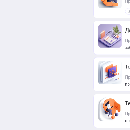
Пр
Д
Пр
зо
T
Пр
пр
T
Пр
пр