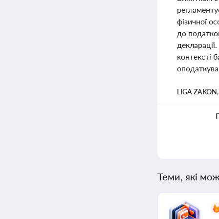
регламенту
фізичної о
до податков
декларації.
контексті 
оподаткуван
LIGA ZAKON
Теми, які мож