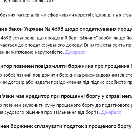
1 публікація за 24 лютого
ібраних матеріалів ми сформували короткі відповіді на актуал
ив Закон України № 4698 щодо оподаткування проще
4698 встановив, що прощений борг фізичної особи, якщо йо
ючається до оподатковуваного доходу. Виняток становить пр
чений житловою нерухомістю.
Джерело
дитор повинен повідомляти боржника про прощення 
 зобов’язаний повідомити боржника рекомендованим листо
ний договір або надати повідомлення під підпис особисто 
в’язки має кредитор при прощенні боргу у справі не
 повинен включити суму прощеного боргу до податкового 
я судового рішення про звільнення від боргів.
Джерело
нен боржник сплачувати податок з прощеного боргу