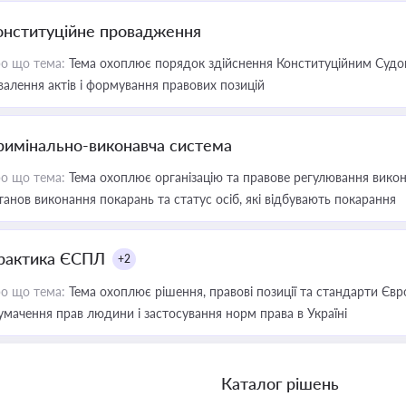
онституційне провадження
о що тема:
Тема охоплює порядок здійснення Конституційним Судом
валення актів і формування правових позицій
римінально-виконавча система
о що тема:
Тема охоплює організацію та правове регулювання викона
танов виконання покарань та статус осіб, які відбувають покарання
рактика ЄСПЛ
+2
о що тема:
Тема охоплює рішення, правові позиції та стандарти Євр
умачення прав людини і застосування норм права в Україні
Каталог рішень