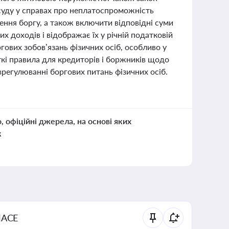
суду у справах про неплатоспроможність
ння боргу, а також включити відповідні суми
х доходів і відображає їх у річній податковій
гових зобов’язань фізичних осіб, особливо у
кі правила для кредиторів і боржників щодо
врегулюванні боргових питань фізичних осіб.
о, офіційні джерела, на основі яких
к
NACE