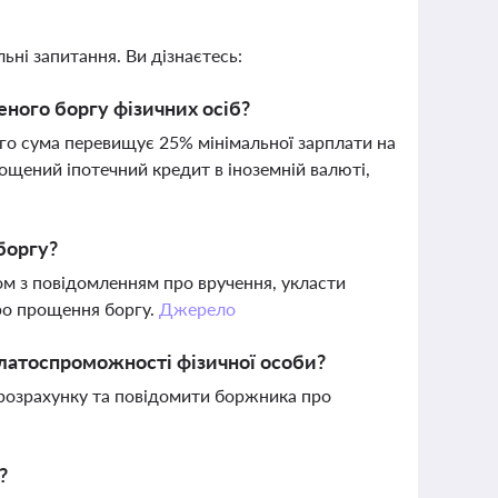
ьні запитання. Ви дізнаєтесь:
ного боргу фізичних осіб?
го сума перевищує 25% мінімальної зарплати на
ощений іпотечний кредит в іноземній валюті,
боргу?
м з повідомленням про вручення, укласти
про прощення боргу.
Джерело
платоспроможності фізичної особи?
розрахунку та повідомити боржника про
?