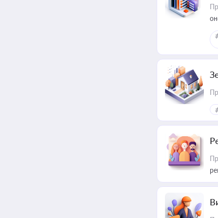
Пр
он
З
Пр
Р
Пр
ре
В