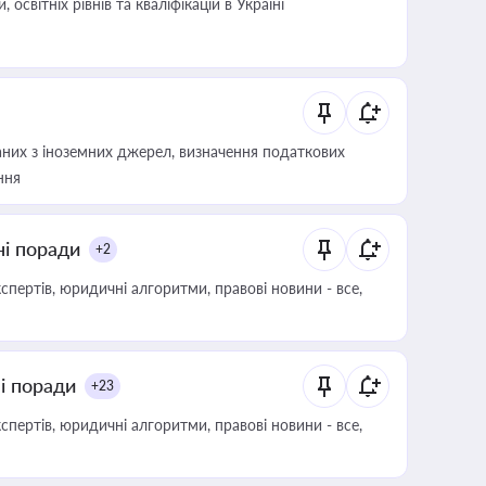
світніх рівнів та кваліфікацій в Україні
аних з іноземних джерел, визначення податкових
ння
ні поради
+2
пертів, юридичні алгоритми, правові новини - все,
ні поради
+23
пертів, юридичні алгоритми, правові новини - все,