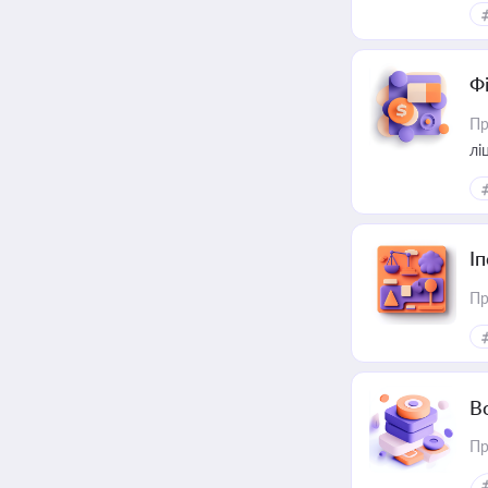
Ф
Пр
лі
І
Пр
В
Пр