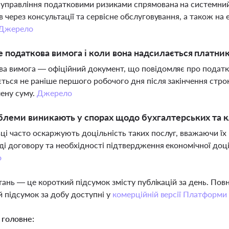
управління податковими ризиками спрямована на системний
в через консультації та сервісне обслуговування, а також на
Джерело
 податкова вимога і коли вона надсилається платни
а вимога — офіційний документ, що повідомляє про податко
ться не раніше першого робочого дня після закінчення стро
ену суму.
Джерело
блеми виникають у спорах щодо бухгалтерських та к
ці часто оскаржують доцільність таких послуг, вважаючи ї
ді договору та необхідності підтвердження економічної доці
о
тань — це короткий підсумок змісту публікацій за день. По
 підсумок за добу доступні у
комерційній версії Платформи
 головне: