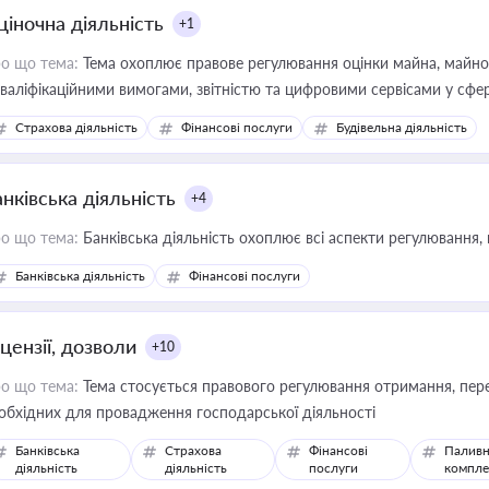
ціночна діяльність
+1
о що тема:
Тема охоплює правове регулювання оцінки майна, майнови
кваліфікаційними вимогами, звітністю та цифровими сервісами у сфер
дійних змін у цій сфері корисне для власника бізнесу, керівника, юр
Страхова діяльність
Фінансові послуги
Будівельна діяльність
иватизації, оренди державного майна, корпоративних угод і перевірки
нківська діяльність
+4
о що тема:
Банківська діяльність охоплює всі аспекти регулювання, 
Банківська діяльність
Фінансові послуги
цензії, дозволи
+10
о що тема:
Тема стосується правового регулювання отримання, пере
обхідних для провадження господарської діяльності
Банківська
Страхова
Фінансові
Паливн
діяльність
діяльність
послуги
компле