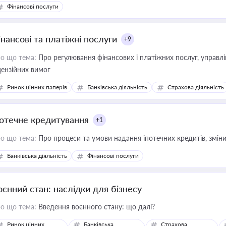
Фінансові послуги
інансові та платіжні послуги
+9
о що тема:
Про регулювання фінансових і платіжних послуг, управління коштами, приймання платежів та дотримання
цензійних вимог
Ринок цінних паперів
Банківська діяльність
Страхова діяльність
потечне кредитування
+1
о що тема:
Про процеси та умови надання іпотечних кредитів, зміни
Банківська діяльність
Фінансові послуги
оєнний стан: наслідки для бізнесу
о що тема:
Введення воєнного стану: що далі?
Ринок цінних
Банківська
Страхова