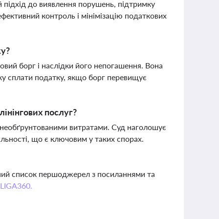
 підхід до виявлення порушень, підтримку
 ефективний контроль і мінімізацію податкових
ку?
вий борг і наслідки його непогашення. Вона
ку сплати податку, якщо борг перевищує
лінінгових послуг?
х необґрунтованими витратами. Суд наголошує
льності, що є ключовим у таких спорах.
вний список першоджерел з посиланнями та
 LIGA360.