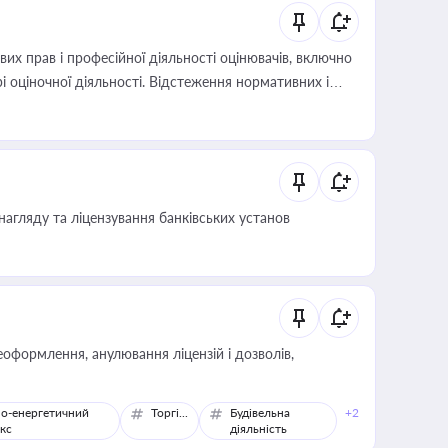
х прав і професійної діяльності оцінювачів, включно
і оціночної діяльності. Відстеження нормативних і
иста або бухгалтера під час оподаткування,
 статусу суб'єктів оціночної діяльності
нагляду та ліцензування банківських установ
оформлення, анулювання ліцензій і дозволів,
о-енергетичний
Торгівля
Будівельна
+2
кс
діяльність