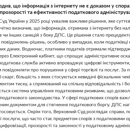
рдив, що інформація з інтернету не є доказом у спора
прозорості та ефективності податкового адмініструва
уд України у 2025 році ухвалив важливе рішення, яке суттє
 чітко визначив, що інформація, отримана з інтернету без н
в чи інших санкцій з боку ДПС. Це рішення стало прецедент
 повідомлень-рішень, особливо у випадках, коли податківці
них даних. Водночас, платники податків отримали підтвердж
через Електронний кабінет, що спрощує адміністративне оск
одаткова служба активно впроваджує цифрові інструменти, 
 повідомляти про порушення у сфері торгівлі та послуг. За
 скарг, більшість з яких стосуються невидачі фіскальних чек
ментом тиску, а спрямований на спільну відповідальність і 
ться система управління податковими ризиками, що дозволя
податкового законодавства. У сфері податкових спорів важл
йним документом для стягнення податкового боргу. ДПС нага
тосовується. Окрім того, Верховний Суд розглядає справи, по
ві послуги, що часто стає предметом спорів з податковими о
ифровізації, прозорості та законності у податковому адмін