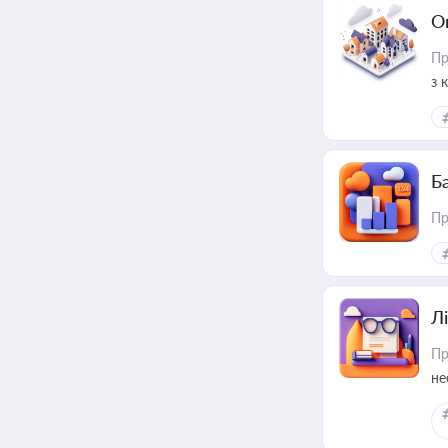
О
Пр
з 
ме
пр
Ба
Пр
Лі
Пр
не