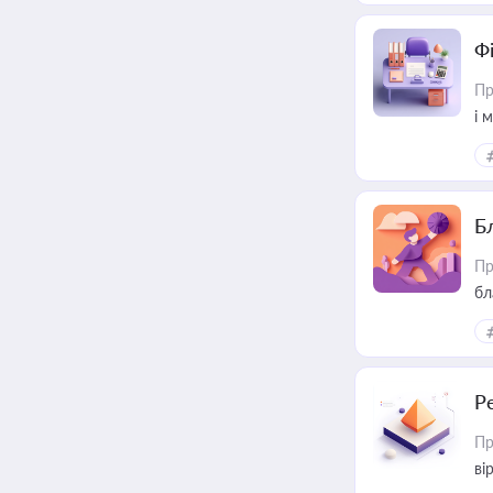
Ф
Пр
і 
Б
Пр
бл
Р
Пр
ві