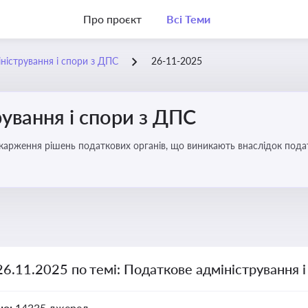
Про проєкт
Всі Теми
ністрування і спори з ДПС
26-11-2025
ування і спори з ДПС
карження рішень податкових органів, що виникають внаслідок податк
26.11.2025 по темі: Податкове адміністрування 
но:
14335 джерел