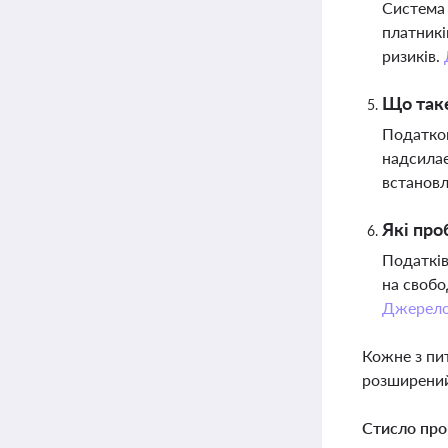
Система 
платникі
ризиків.
Що таке
Податков
надсилає
встановл
Які про
Податків
на свобо
Джерел
Кожне з пи
розширений
Стисло про