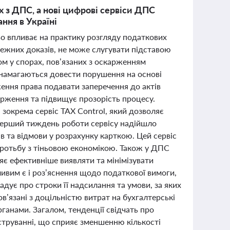
х з ДПС, а нові цифрові сервіси ДПС
ння в Україні
во впливає на практику розгляду податкових
алежних доказів, не може слугувати підставою
ом у спорах, пов’язаних з оскарженням
 намагаються довести порушення на основі
ення права подавати заперечення до актів
арження та підвищує прозорість процесу.
зокрема сервіс TAX Control, який дозволяє
 перший тиждень роботи сервісу надійшло
ів та відмови у розрахунку карткою. Цей сервіс
боротьбу з тіньовою економікою. Також у ДПС
є ефективніше виявляти та мінімізувати
ивим є і роз’яснення щодо податкової вимоги,
дує про строки її надсилання та умови, за яких
в’язані з доцільністю витрат на бухгалтерські
рганами. Загалом, тенденції свідчать про
іструванні, що сприяє зменшенню кількості