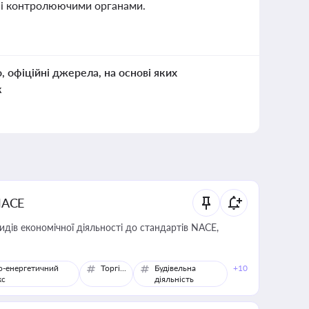
в і контролюючими органами.
о, офіційні джерела, на основі яких
к
NACE
идів економічної діяльності до стандартів NACE,
о-енергетичний
Торгівля
Будівельна
+10
кс
діяльність