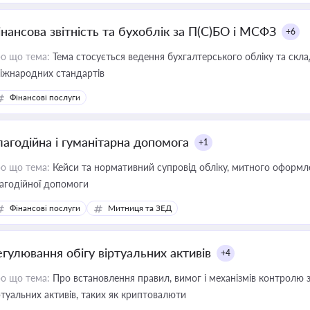
інансова звітність та бухоблік за П(С)БО і МСФЗ
+6
о що тема:
Тема стосується ведення бухгалтерського обліку та скла
міжнародних стандартів
Фінансові послуги
лагодійна і гуманітарна допомога
+1
о що тема:
Кейси та нормативний супровід обліку, митного оформлен
агодійної допомоги
Фінансові послуги
Митниця та ЗЕД
егулювання обігу віртуальних активів
+4
о що тема:
Про встановлення правил, вимог і механізмів контролю 
ртуальних активів, таких як криптовалюти