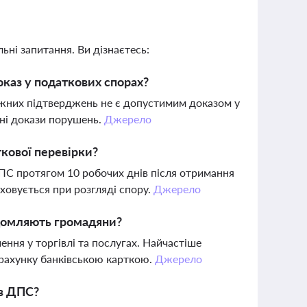
ьні запитання. Ви дізнаєтесь:
каз у податкових спорах?
лежних підтверджень не є допустимим доказом у
ені докази порушень.
Джерело
кової перевірки?
ПС протягом 10 робочих днів після отримання
аховується при розгляді спору.
Джерело
ідомляють громадяни?
ння у торгівлі та послугах. Найчастіше
зрахунку банківською карткою.
Джерело
 в ДПС?