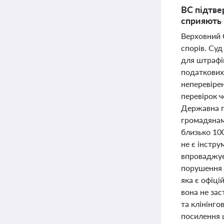
ВС підтве
сприяють 
Верховний С
спорів. Суд
для штрафі
податкових
неперевіре
перевірок 
Державна п
громадянам
близько 100
не є інстру
впроваджує
порушення 
яка є офіці
вона не зас
та клінінго
посилення ц