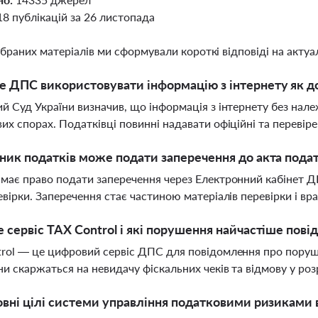
18 публікацій за 26 листопада
ібраних матеріалів ми сформували короткі відповіді на актуал
 ДПС використовувати інформацію з інтернету як до
й Суд України визначив, що інформація з інтернету без на
их спорах. Податківці повинні надавати офіційні та перевір
ник податків може подати заперечення до акта подат
має право подати заперечення через Електронний кабінет Д
евірки. Заперечення стає частиною матеріалів перевірки і вр
 сервіс TAX Control і які порушення найчастіше пов
rol — це цифровий сервіс ДПС для повідомлення про поруше
и скаржаться на невидачу фіскальних чеків та відмову у ро
овні цілі системи управління податковими ризиками