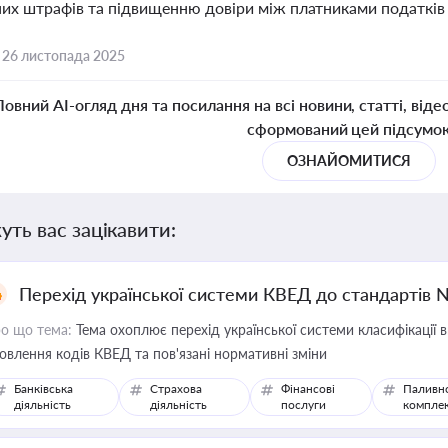
них штрафів та підвищенню довіри між платниками податкі
,
26 листопада 2025
Повний AI-огляд дня та посилання на всі новини, статті, віде
сформований цей підсумо
ОЗНАЙОМИТИСЯ
уть вас зацікавити:
Перехід української системи КВЕД до стандартів 
о що тема:
Тема охоплює перехід української системи класифікації в
овлення кодів КВЕД та пов'язані нормативні зміни
Банківська
Страхова
Фінансові
Паливн
діяльність
діяльність
послуги
компле