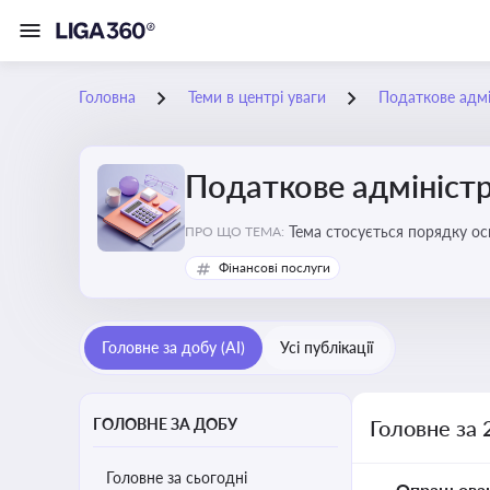
Головна
Теми в центрі уваги
Податкове адмі
Податкове адміністр
Тема стосується порядку ос
ПРО ЩО ТЕМА:
платників податків
Фінансові послуги
Головне за добу (AI)
Усі публікації
ГОЛОВНЕ ЗА ДОБУ
Головне за 
Головне за сьогодні
Опрацьова