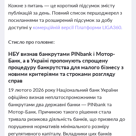
Кожне з питань — це короткий підсумок змісту
публікацій за день. Повний список першоджерел з
посиланнями та розширений підсумок за добу
доступні у
комерційній версії Платформи LIGA360.
Стисло про головне:
НБУ визнав банкрутами PINbank і Мотор-
Банк, а в Україні пропонують спрощену
процедуру банкрутства для малого бізнесу з
новими критеріями та строками розгляду
справ
19 лютого 2026 року Національний банк України
офіційно визнав неплатоспроможними та
банкрутами два державні банки — PINbank та
Мотор-Банк. Причиною такого рішення стала
тривала ризикова діяльність банків, що призвела до
порушення нормативів мінімального розміру
регулятивного капіталу. Вкладники цих банків