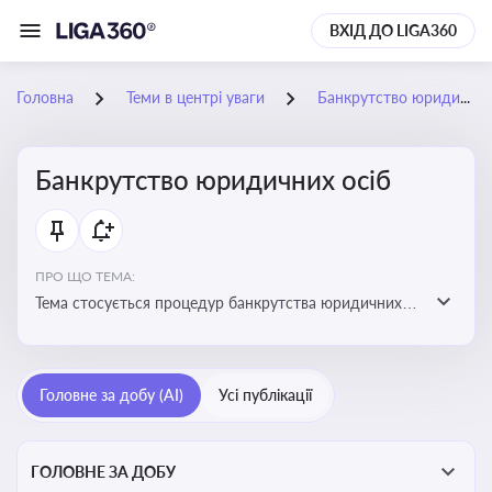
ВХІД ДО LIGA360
Головна
Теми в центрі уваги
Банкрутство юридичних осіб
Банкрутство юридичних осіб
ПРО ЩО ТЕМА:
Тема стосується процедур банкрутства юридичних
осіб, що включає етапи ліквідації, санації та
задоволення вимог кредиторів
Головне за добу (AI)
Усі публікації
ГОЛОВНЕ ЗА ДОБУ