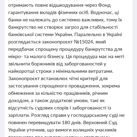
отримають повне відшкодування через Фонд
гарантування вкладів фізичних осіб. Водночас, ці
банки не належать до системно важливих, тому їх
банкрутство не створює загроз для стабільності
банківської системи України. Паралельно в Україні
розглядається законопроєкт №15024, який
передбачає спрощену процедуру банкрутства для
мікро- та малого бізнесу. Ця процедура має на меті
звільнити боржників від заборгованостей у
найкоротші строки з мінімальними витратами.
Законопроєкт встановлює чіткі критерії для
застосування спрощеного провадження, зокрема
обмеження за кількістю працівників, річним
доходом, а також додаткові умови, такі як
відсутність судових спорів і заборгованості із
зарплати. Розгляд справи у господарському суді не
повинен перевищувати 180 днів. Верховний Суд
України уточнив, що вимоги колишніх учасників
товариства про виплату частки у статутному