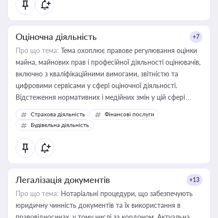
Оціночна діяльність
+7
Про що тема:
Тема охоплює правове регулювання оцінки
майна, майнових прав і професійної діяльності оцінювачів,
включно з кваліфікаційними вимогами, звітністю та
цифровими сервісами у сфері оціночної діяльності.
Відстеження нормативних і медійних змін у цій сфері
корисне для власника бізнесу, керівника, юриста або
Страхова діяльність
Фінансові послуги
бухгалтера під час оподаткування, приватизації, оренди
Будівельна діяльність
державного майна, корпоративних угод і перевірки
статусу суб'єктів оціночної діяльності
Легалізація документів
+13
Про що тема:
Нотаріальні процедури, що забезпечують
юридичну чинність документів та їх використання в
правовідносинах, у тому числі за кордоном. Актуальна