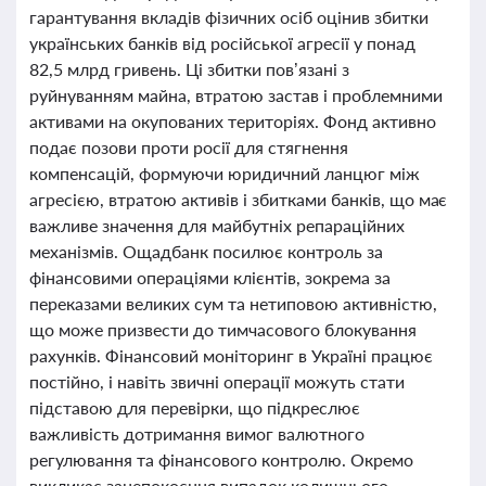
гарантування вкладів фізичних осіб оцінив збитки
українських банків від російської агресії у понад
82,5 млрд гривень. Ці збитки пов’язані з
руйнуванням майна, втратою застав і проблемними
активами на окупованих територіях. Фонд активно
подає позови проти росії для стягнення
компенсацій, формуючи юридичний ланцюг між
агресією, втратою активів і збитками банків, що має
важливе значення для майбутніх репараційних
механізмів. Ощадбанк посилює контроль за
фінансовими операціями клієнтів, зокрема за
переказами великих сум та нетиповою активністю,
що може призвести до тимчасового блокування
рахунків. Фінансовий моніторинг в Україні працює
постійно, і навіть звичні операції можуть стати
підставою для перевірки, що підкреслює
важливість дотримання вимог валютного
регулювання та фінансового контролю. Окремо
викликає занепокоєння випадок колишнього