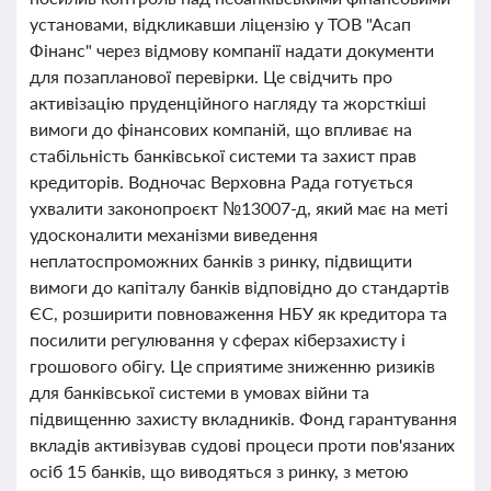
установами, відкликавши ліцензію у ТОВ "Асап
Фінанс" через відмову компанії надати документи
для позапланової перевірки. Це свідчить про
активізацію пруденційного нагляду та жорсткіші
вимоги до фінансових компаній, що впливає на
стабільність банківської системи та захист прав
кредиторів. Водночас Верховна Рада готується
ухвалити законопроєкт №13007-д, який має на меті
удосконалити механізми виведення
неплатоспроможних банків з ринку, підвищити
вимоги до капіталу банків відповідно до стандартів
ЄС, розширити повноваження НБУ як кредитора та
посилити регулювання у сферах кіберзахисту і
грошового обігу. Це сприятиме зниженню ризиків
для банківської системи в умовах війни та
підвищенню захисту вкладників. Фонд гарантування
вкладів активізував судові процеси проти пов'язаних
осіб 15 банків, що виводяться з ринку, з метою