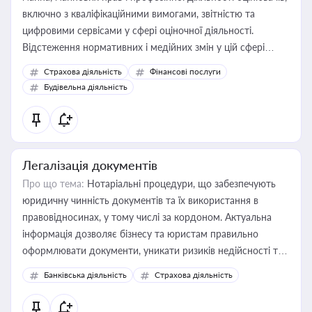
включно з кваліфікаційними вимогами, звітністю та
цифровими сервісами у сфері оціночної діяльності.
Відстеження нормативних і медійних змін у цій сфері
корисне для власника бізнесу, керівника, юриста або
Страхова діяльність
Фінансові послуги
бухгалтера під час оподаткування, приватизації, оренди
Будівельна діяльність
державного майна, корпоративних угод і перевірки
статусу суб'єктів оціночної діяльності
Легалізація документів
Про що тема:
Нотаріальні процедури, що забезпечують
юридичну чинність документів та їх використання в
правовідносинах, у тому числі за кордоном. Актуальна
інформація дозволяє бізнесу та юристам правильно
оформлювати документи, уникати ризиків недійсності та
забезпечувати їх належне прийняття органами влади та
Банківська діяльність
Страхова діяльність
контрагентами