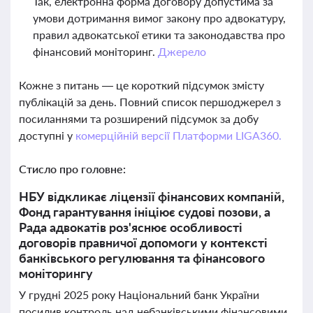
Так, електронна форма договору допустима за
умови дотримання вимог закону про адвокатуру,
правил адвокатської етики та законодавства про
фінансовий моніторинг.
Джерело
Кожне з питань — це короткий підсумок змісту
публікацій за день. Повний список першоджерел з
посиланнями та розширений підсумок за добу
доступні у
комерційній версії Платформи LIGA360.
Стисло про головне:
НБУ відкликає ліцензії фінансових компаній,
Фонд гарантування ініціює судові позови, а
Рада адвокатів роз'яснює особливості
договорів правничої допомоги у контексті
банківського регулювання та фінансового
моніторингу
У грудні 2025 року Національний банк України
посилив контроль над небанківськими фінансовими