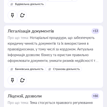
бухгалтера під час оподаткування, приватизації, оренди
Будівельна діяльність
державного майна, корпоративних угод і перевірки
статусу суб'єктів оціночної діяльності
Легалізація документів
+13
Про що тема:
Нотаріальні процедури, що забезпечують
юридичну чинність документів та їх використання в
правовідносинах, у тому числі за кордоном. Актуальна
інформація дозволяє бізнесу та юристам правильно
оформлювати документи, уникати ризиків недійсності та
забезпечувати їх належне прийняття органами влади та
Банківська діяльність
Страхова діяльність
контрагентами
Ліцензії, дозволи
+66
Про що тема:
Тема стосується правового регулювання