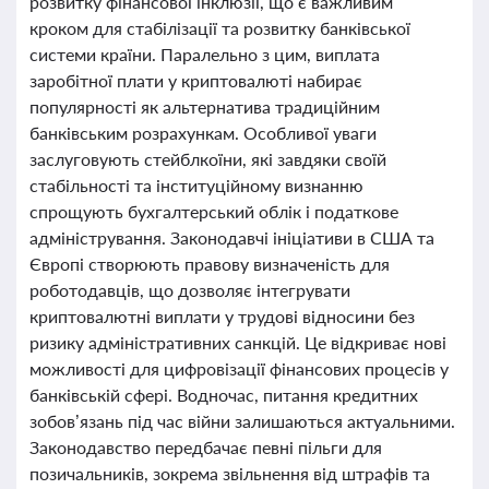
розвитку фінансової інклюзії, що є важливим
кроком для стабілізації та розвитку банківської
системи країни. Паралельно з цим, виплата
заробітної плати у криптовалюті набирає
популярності як альтернатива традиційним
банківським розрахункам. Особливої уваги
заслуговують стейблкоїни, які завдяки своїй
стабільності та інституційному визнанню
спрощують бухгалтерський облік і податкове
адміністрування. Законодавчі ініціативи в США та
Європі створюють правову визначеність для
роботодавців, що дозволяє інтегрувати
криптовалютні виплати у трудові відносини без
ризику адміністративних санкцій. Це відкриває нові
можливості для цифровізації фінансових процесів у
банківській сфері. Водночас, питання кредитних
зобов’язань під час війни залишаються актуальними.
Законодавство передбачає певні пільги для
позичальників, зокрема звільнення від штрафів та