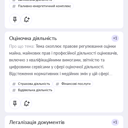
Паливно-енергетичний комплекс
Оціночна діяльність
+1
Про що тема:
Тема охоплює правове регулювання оцінки
майна, майнових прав і професійної діяльності оцінювачів,
включно з кваліфікаційними вимогами, звітністю та
цифровими сервісами у сфері оціночної діяльності.
Відстеження нормативних і медійних змін у цій сфері
корисне для власника бізнесу, керівника, юриста або
Страхова діяльність
Фінансові послуги
бухгалтера під час оподаткування, приватизації, оренди
Будівельна діяльність
державного майна, корпоративних угод і перевірки
статусу суб'єктів оціночної діяльності
Легалізація документів
+1