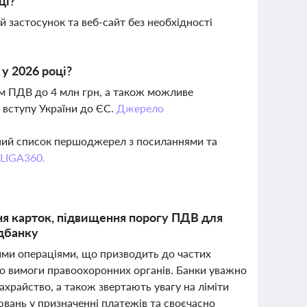
ці?
 застосунок та веб-сайт без необхідності
у 2026 році?
ом ПДВ до 4 млн грн, а також можливе
 вступу України до ЄС.
Джерело
вний список першоджерел з посиланнями та
 LIGA360.
ня карток, підвищення порогу ПДВ для
дбанку
вими операціями, що призводить до частих
або вимоги правоохоронних органів. Банки уважно
ахрайство, а також звертають увагу на ліміти
вань у призначенні платежів та своєчасно