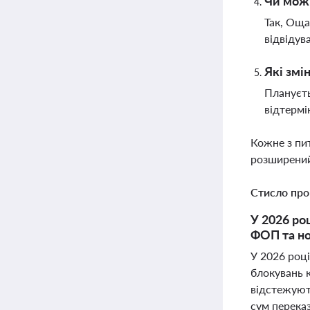
Чи можн
Так, Оща
відвідув
Які змі
Плануєть
відтермі
Кожне з пи
розширений
Стисло про
У 2026 ро
ФОП та но
У 2026 роц
блокувань к
відстежують
сум перека