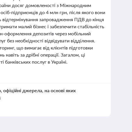
країни досяг домовленості з Міжнародним
сіб-підприємців до 4 млн грн, після якого вони
ь відтермінування запровадження ПДВ до кінця
тримати малий бізнес і забезпечити стабільність
йн-оформлення депозитів через мобільний
уг без необхідності відвідувати відділення.
ринг, що вимагає від клієнтів підготовки
навіть за дрібні операції. Загалом, ці
і банківських послуг в Україні.
о, офіційні джерела, на основі яких
к