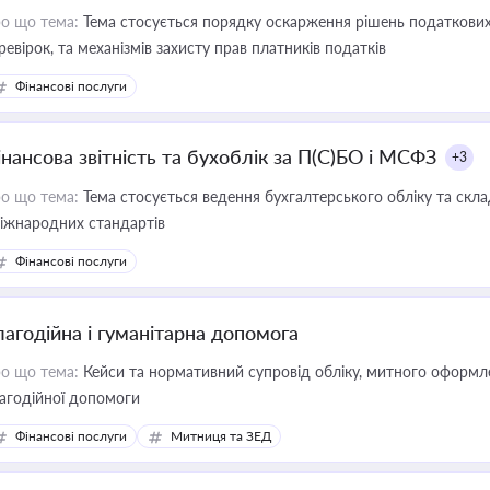
о що тема:
Тема стосується порядку оскарження рішень податкових
ревірок, та механізмів захисту прав платників податків
Фінансові послуги
інансова звітність та бухоблік за П(С)БО і МСФЗ
+3
о що тема:
Тема стосується ведення бухгалтерського обліку та скла
міжнародних стандартів
Фінансові послуги
лагодійна і гуманітарна допомога
о що тема:
Кейси та нормативний супровід обліку, митного оформлен
агодійної допомоги
Фінансові послуги
Митниця та ЗЕД