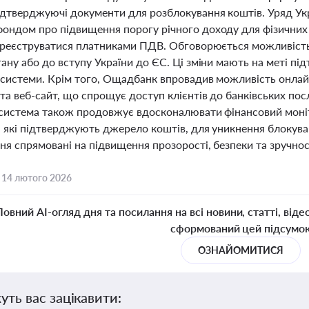
ідтверджуючі документи для розблокування коштів. Уряд У
ондом про підвищення порогу річного доходу для фізичних о
і реєструватися платниками ПДВ. Обговорюється можливіст
ану або до вступу України до ЄС. Ці зміни мають на меті під
 системи. Крім того, Ощадбанк впровадив можливість онла
та веб-сайт, що спрощує доступ клієнтів до банківських посл
 система також продовжує вдосконалювати фінансовий моніто
 які підтверджують джерело коштів, для уникнення блокувань 
я спрямовані на підвищення прозорості, безпеки та зручност
,
14 лютого 2026
Повний AI-огляд дня та посилання на всі новини, статті, віде
сформований цей підсумо
ОЗНАЙОМИТИСЯ
уть вас зацікавити: