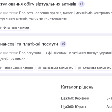
егулювання обігу віртуальних активів
+4
о що тема:
Про встановлення правил, вимог і механізмів контролю 
ртуальних активів, таких як криптовалюти
Фінансові послуги
інансові та платіжні послуги
+5
о що тема:
Про регулювання фінансових і платіжних послуг, управління коштами, приймання платежів та дотримання
цензійних вимог
Ринок цінних паперів
Банківська діяльність
Страхова діяльність
Каталог рішень
Liga360: Керівник
Зн
Liga360: Юрист
Ак