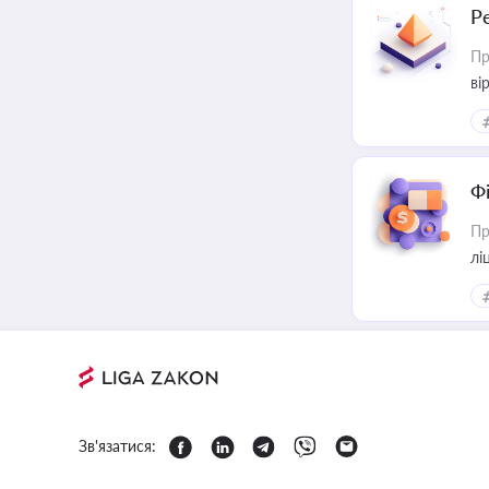
Р
Пр
ві
Ф
Пр
лі
Зв'язатися: