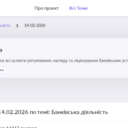
Про проєкт
Всі Теми
ьність
14-02-2026
ь
ює всі аспекти регулювання, нагляду та ліцензування банківських ус
уги
14.02.2026 по темі: Банківська діяльність
но:
14447 джерел