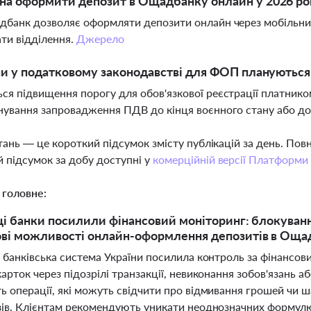
а оформити депозит в Ощадбанку онлайн у 2026 ро
дбанк дозволяє оформляти депозити онлайн через мобільний
ати відділення.
Джерело
ни у податковому законодавстві для ФОП плануються 
ся підвищення порогу для обов'язкової реєстрації платник
нування запровадження ПДВ до кінця воєнного стану або до
тань — це короткий підсумок змісту публікацій за день. По
 підсумок за добу доступні у
комерційній версії Платформи
 головне:
ці банки посилили фінансовий моніторинг: блокуван
ві можливості онлайн-оформлення депозитів в Оща
і банківська система України посилила контроль за фінансо
арток через підозрілі транзакції, невиконання зобов'язань 
 операції, які можуть свідчити про відмивання грошей чи ш
зів. Клієнтам рекомендують уникати неоднозначних формулю