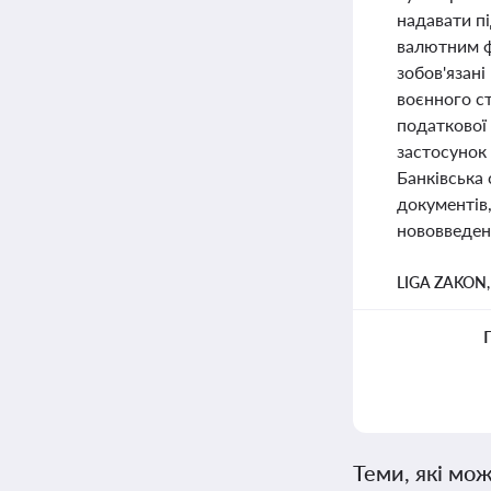
надавати п
валютним ф
зобов'язан
воєнного ст
податкової
застосунок 
Банківська
документів,
нововведенн
LIGA ZAKON
Теми, які мож