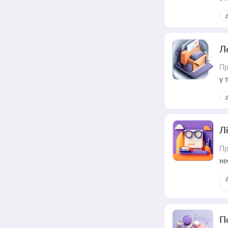
ме
пр
Л
Пр
у 
ри
Лі
Пр
не
П