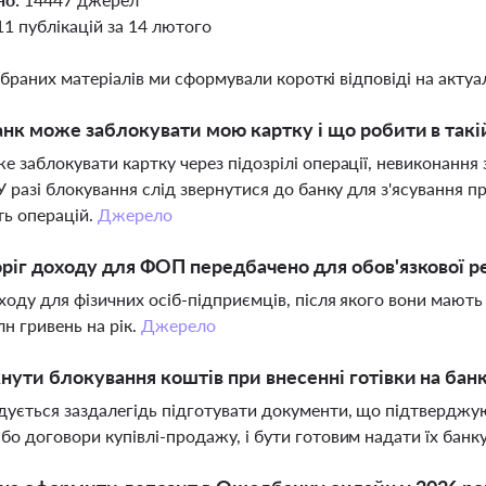
11 публікацій за 14 лютого
ібраних матеріалів ми сформували короткі відповіді на актуал
нк може заблокувати мою картку і що робити в такій
е заблокувати картку через підозрілі операції, невиконання
 У разі блокування слід звернутися до банку для з'ясування
ть операцій.
Джерело
ріг доходу для ФОП передбачено для обов'язкової р
ходу для фізичних осіб-підприємців, після якого вони мают
лн гривень на рік.
Джерело
нути блокування коштів при внесенні готівки на бан
ується заздалегідь підготувати документи, що підтверджу
бо договори купівлі-продажу, і бути готовим надати їх банку