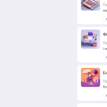
Пр
пе
Ф
Пр
і 
Б
Пр
бл