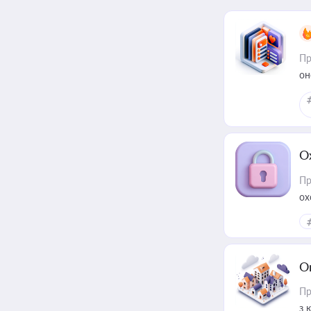
Пр
он
О
Пр
ох
О
Пр
з 