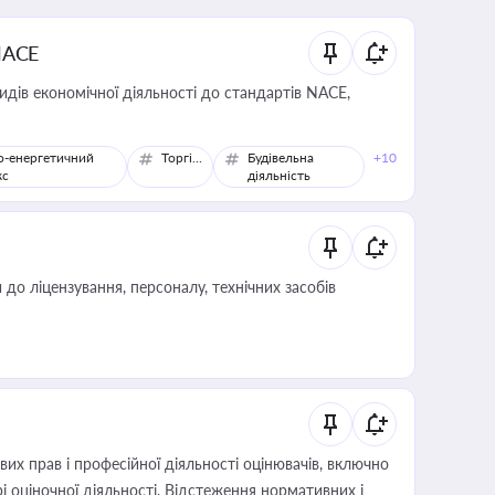
NACE
идів економічної діяльності до стандартів NACE,
о-енергетичний
Торгівля
Будівельна
+10
кс
діяльність
о ліцензування, персоналу, технічних засобів
х прав і професійної діяльності оцінювачів, включно
і оціночної діяльності. Відстеження нормативних і