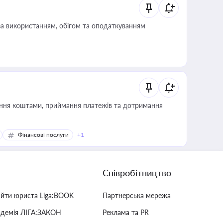
за використанням, обігом та оподаткуванням
Фінансові послуги
+1
Співробітництво
айти юриста Liga:BOOK
Партнерська мережа
адемія ЛІГА:ЗАКОН
Реклама та PR