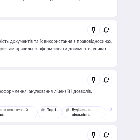
иста або бухгалтера під час оподаткування,
 статусу суб'єктів оціночної діяльності
сть документів та їх використання в правовідносинах,
а юристам правильно оформлювати документи, уникати
влади та контрагентами
оформлення, анулювання ліцензій і дозволів,
о-енергетичний
Торгівля
Будівельна
+2
кс
діяльність