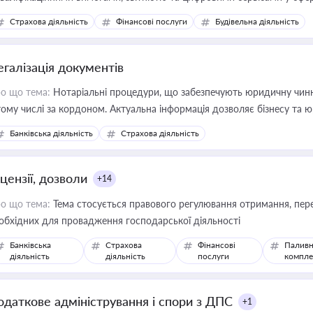
дійних змін у цій сфері корисне для власника бізнесу, керівника, юр
Страхова діяльність
Фінансові послуги
Будівельна діяльність
иватизації, оренди державного майна, корпоративних угод і перевірки
егалізація документів
о що тема:
Нотаріальні процедури, що забезпечують юридичну чинні
тому числі за кордоном. Актуальна інформація дозволяє бізнесу т
зиків недійсності та забезпечувати їх належне прийняття органами 
Банківська діяльність
Страхова діяльність
цензії, дозволи
+14
о що тема:
Тема стосується правового регулювання отримання, пере
обхідних для провадження господарської діяльності
Банківська
Страхова
Фінансові
Паливн
діяльність
діяльність
послуги
компле
одаткове адміністрування і спори з ДПС
+1