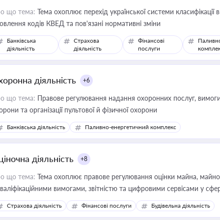
о що тема:
Тема охоплює перехід української системи класифікації в
овлення кодів КВЕД та пов'язані нормативні зміни
Банківська
Страхова
Фінансові
Паливн
діяльність
діяльність
послуги
компле
хоронна діяльність
+6
о що тема:
Правове регулювання надання охоронних послуг, вимоги д
орони та організації пультової й фізичної охорони
Банківська діяльність
Паливно-енергетичний комплекс
ціночна діяльність
+8
о що тема:
Тема охоплює правове регулювання оцінки майна, майнови
кваліфікаційними вимогами, звітністю та цифровими сервісами у сфер
дійних змін у цій сфері корисне для власника бізнесу, керівника, юр
Страхова діяльність
Фінансові послуги
Будівельна діяльність
иватизації, оренди державного майна, корпоративних угод і перевірки