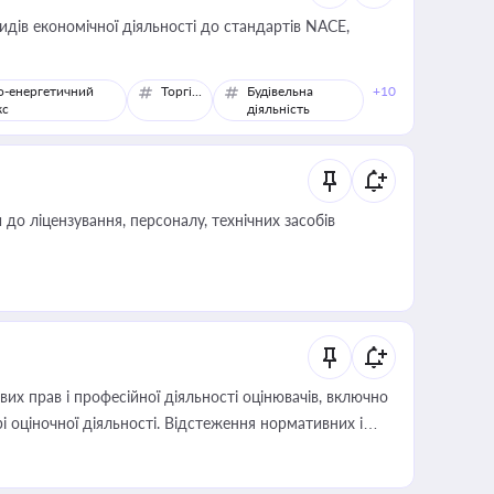
идів економічної діяльності до стандартів NACE,
о-енергетичний
Торгівля
Будівельна
+10
кс
діяльність
о ліцензування, персоналу, технічних засобів
х прав і професійної діяльності оцінювачів, включно
і оціночної діяльності. Відстеження нормативних і
иста або бухгалтера під час оподаткування,
 статусу суб'єктів оціночної діяльності