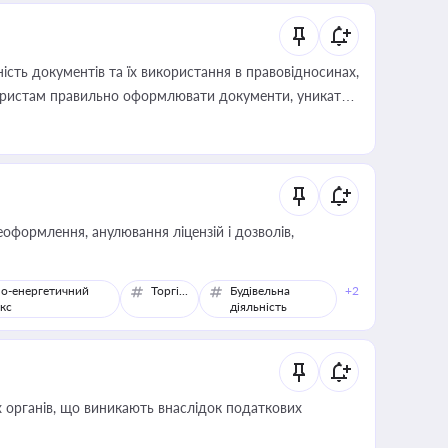
сть документів та їх використання в правовідносинах,
а юристам правильно оформлювати документи, уникати
влади та контрагентами
оформлення, анулювання ліцензій і дозволів,
о-енергетичний
Торгівля
Будівельна
+2
кс
діяльність
 органів, що виникають внаслідок податкових