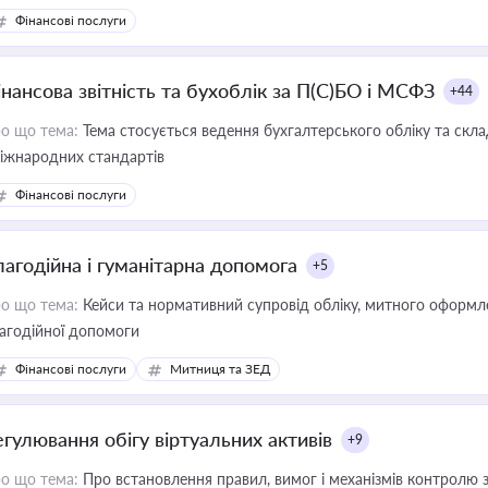
Фінансові послуги
інансова звітність та бухоблік за П(С)БО і МСФЗ
+44
о що тема:
Тема стосується ведення бухгалтерського обліку та скла
міжнародних стандартів
Фінансові послуги
лагодійна і гуманітарна допомога
+5
о що тема:
Кейси та нормативний супровід обліку, митного оформлен
агодійної допомоги
Фінансові послуги
Митниця та ЗЕД
егулювання обігу віртуальних активів
+9
о що тема:
Про встановлення правил, вимог і механізмів контролю 