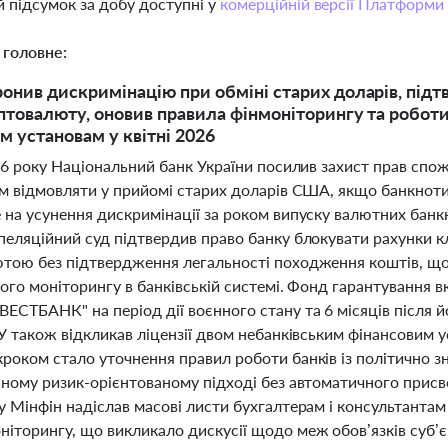
 підсумок за добу доступні у
комерційній версії Платформи
 головне:
онив дискримінацію при обміні старих доларів, підт
птовалюту, оновив правила фінмоніторингу та роботи з
м установам у квітні 2026
026 року Національний банк України посилив захист прав сп
ам відмовляти у прийомі старих доларів США, якщо банкнот
на усунення дискримінації за роком випуску валютних банкн
еляційний суд підтвердив право банку блокувати рахунки клі
тою без підтвердження легальності походження коштів, що
ого моніторингу в банківській системі. Фонд гарантування 
ЕСТБАНК" на період дії воєнного стану та 6 місяців після й
БУ також відкликав ліцензії двом небанківським фінансовим 
роком стало уточнення правил роботи банків із політично з
ьному ризик-орієнтованому підході без автоматичного присво
 Мінфін надіслав масові листи бухгалтерам і консультантам
іторингу, що викликало дискусії щодо меж обов’язків суб’є