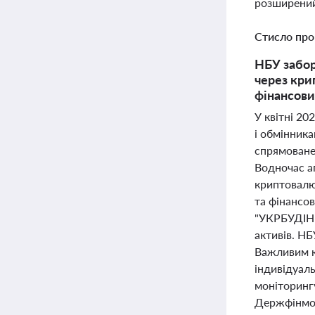
розширений
Стисло про
НБУ забор
через кри
фінансови
У квітні 2
і обмінник
спрямоване 
Водночас ап
криптовалю
та фінансов
"УКРБУДІНВ
активів. Н
Важливим к
індивідуал
моніторингу
Держфінмон