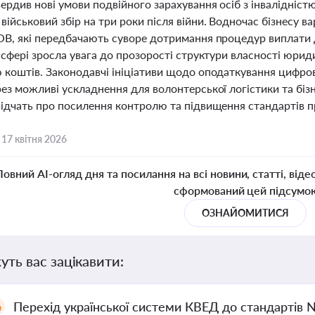
вердив нові умови подвійного зарахування осіб з інвалідніс
ійськовий збір на три роки після війни. Водночас бізнесу ва
ОВ, які передбачають суворе дотримання процедур виплати д
 сфері зросла увага до прозорості структури власності юрид
 коштів. Законодавчі ініціативи щодо оподаткування цифрово
ез можливі ускладнення для волонтерської логістики та бізн
ідчать про посилення контролю та підвищення стандартів про
,
17 квітня 2026
Повний AI-огляд дня та посилання на всі новини, статті, віде
сформований цей підсумо
ОЗНАЙОМИТИСЯ
уть вас зацікавити:
Перехід української системи КВЕД до стандартів 