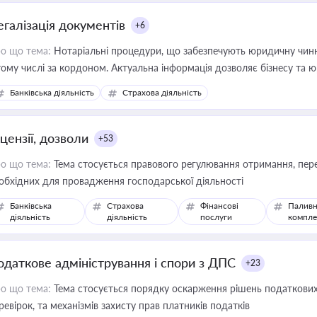
егалізація документів
+6
о що тема:
Нотаріальні процедури, що забезпечують юридичну чинні
тому числі за кордоном. Актуальна інформація дозволяє бізнесу т
зиків недійсності та забезпечувати їх належне прийняття органами 
Банківська діяльність
Страхова діяльність
цензії, дозволи
+53
о що тема:
Тема стосується правового регулювання отримання, пере
обхідних для провадження господарської діяльності
Банківська
Страхова
Фінансові
Паливн
діяльність
діяльність
послуги
компле
одаткове адміністрування і спори з ДПС
+23
о що тема:
Тема стосується порядку оскарження рішень податкових
ревірок, та механізмів захисту прав платників податків