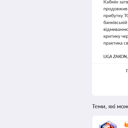
Кабмін зат
продовжив в
прибутку Т
банківській
відмиванню
критику чер
практика св
LIGA ZAKON
Теми, які мож