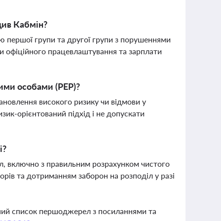
див Кабмін?
тю першої групи та другої групи з порушеннями
ви офіційного працевлаштування та зарплати
ими особами (PEP)?
ановлення високого ризику чи відмови у
изик-орієнтований підхід і не допускати
і?
л, включно з правильним розрахунком чистого
рів та дотриманням заборон на розподіл у разі
вний список першоджерел з посиланнями та