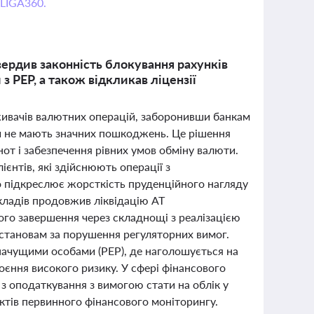
 LIGA360.
вердив законність блокування рахунків
 PEP, а також відкликав ліцензії
оживачів валютних операцій, заборонивши банкам
и не мають значних пошкоджень. Це рішення
от і забезпечення рівних умов обміну валюти.
єнтів, які здійснюють операції з
 підкреслює жорсткість пруденційного нагляду
вкладів продовжив ліквідацію АТ
ого завершення через складнощі з реалізацією
установам за порушення регуляторних вимог.
начущими особами (PEP), де наголошується на
єння високого ризику. У сфері фінансового
 з оподаткування з вимогою стати на облік у
ктів первинного фінансового моніторингу.