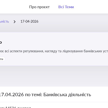
Про проєкт
Всі Теми
ьність
17-04-2026
ь
ює всі аспекти регулювання, нагляду та ліцензування банківських ус
уги
17.04.2026 по темі: Банківська діяльність
но:
14536 джерел