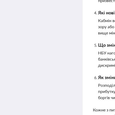
призвест
Які нов
Кабмін в
зору або
вище мін
Що змін
НБУ наго
банківсь
дискримі
Як змін
Розподіл
прибутку
боргів ч
Кожне з пи