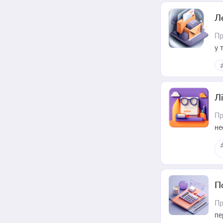
Л
Пр
у 
ри
Лі
Пр
не
П
Пр
пе