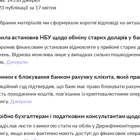
23 публікації за 17 квітня
ібраних матеріалів ми сформували короткі відповіді на актуал
вила встановив НБУ щодо обміну старих доларів у ба
ронив фінансовим установам відмовляти у прийомі старих 
нь. Відмова можлива лише у випадках сильно пошкоджених
их.
Джерело
нним є блокування банком рахунку клієнта, який пр
ляційний суд підтвердив, що банк має право блокувати рахун
сть походження коштів, пов’язаних із криптовалютними опер
нгу.
Джерело
ібно бухгалтерам і податковим консультантам щодо
адіслав листи з вимогою стати на облік у Держфінмоніторин
нгу, якщо вони фактично мають доступ до фінансових операц