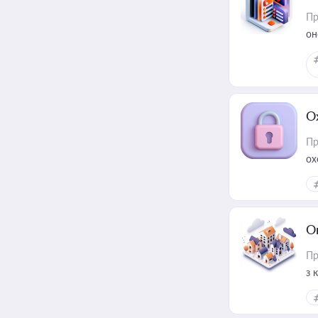
Пр
он
О
Пр
ох
О
Пр
з 
ме
пр