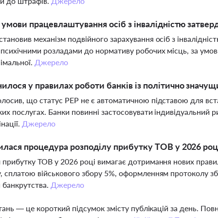
и до штрафів.
Джерело
і умови працевлаштування осіб з інвалідністю затвер
становив механізм подвійного зарахування осіб з інвалідніс
 психічними розладами до нормативу робочих місць, за умо
імальної.
Джерело
илося у правилах роботи банків із політично значущ
лосив, що статус PEP не є автоматичною підставою для вст
ких послугах. Банки повинні застосовувати індивідуальний р
нації.
Джерело
илася процедура розподілу прибутку ТОВ у 2026 роц
 прибутку ТОВ у 2026 році вимагає дотримання нових прави
, сплатою військового збору 5%, оформленням протоколу збо
и банкрутства.
Джерело
тань — це короткий підсумок змісту публікацій за день. По