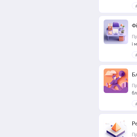
Ф
Пр
і 
Б
Пр
бл
Р
Пр