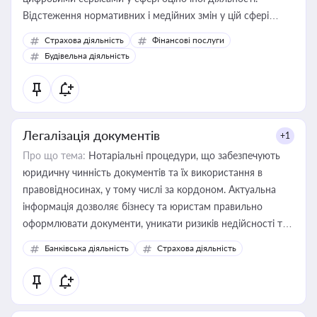
Відстеження нормативних і медійних змін у цій сфері
корисне для власника бізнесу, керівника, юриста або
Страхова діяльність
Фінансові послуги
бухгалтера під час оподаткування, приватизації, оренди
Будівельна діяльність
державного майна, корпоративних угод і перевірки
статусу суб'єктів оціночної діяльності
Легалізація документів
+1
Про що тема:
Нотаріальні процедури, що забезпечують
юридичну чинність документів та їх використання в
правовідносинах, у тому числі за кордоном. Актуальна
інформація дозволяє бізнесу та юристам правильно
оформлювати документи, уникати ризиків недійсності та
забезпечувати їх належне прийняття органами влади та
Банківська діяльність
Страхова діяльність
контрагентами