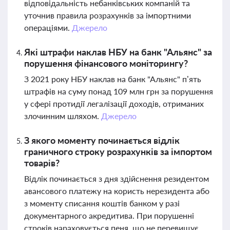
відповідальність небанківських компаній та
уточнив правила розрахунків за імпортними
операціями.
Джерело
Які штрафи наклав НБУ на банк "Альянс" за
порушення фінансового моніторингу?
З 2021 року НБУ наклав на банк "Альянс" п’ять
штрафів на суму понад 109 млн грн за порушення
у сфері протидії легалізації доходів, отриманих
злочинним шляхом.
Джерело
З якого моменту починається відлік
граничного строку розрахунків за імпортом
товарів?
Відлік починається з дня здійснення резидентом
авансового платежу на користь нерезидента або
з моменту списання коштів банком у разі
документарного акредитива. При порушенні
строків нараховується пеня, що не перевищує