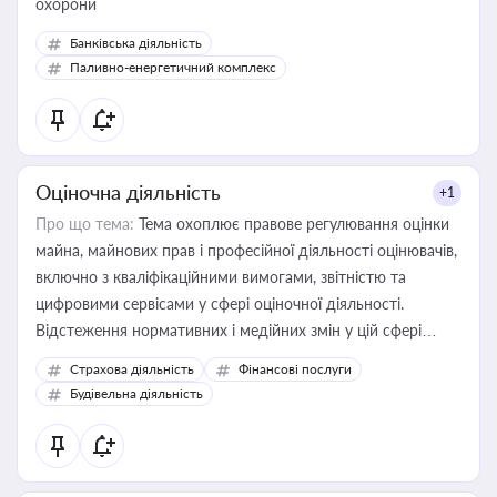
охорони
Банківська діяльність
Паливно-енергетичний комплекс
Оціночна діяльність
+1
Про що тема:
Тема охоплює правове регулювання оцінки
майна, майнових прав і професійної діяльності оцінювачів,
включно з кваліфікаційними вимогами, звітністю та
цифровими сервісами у сфері оціночної діяльності.
Відстеження нормативних і медійних змін у цій сфері
корисне для власника бізнесу, керівника, юриста або
Страхова діяльність
Фінансові послуги
бухгалтера під час оподаткування, приватизації, оренди
Будівельна діяльність
державного майна, корпоративних угод і перевірки
статусу суб'єктів оціночної діяльності