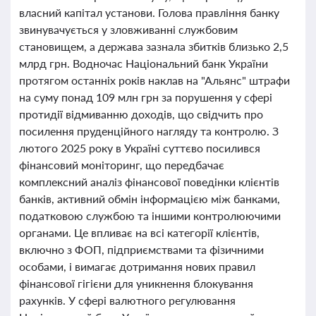
власний капітал установи. Голова правління банку
звинувачується у зловживанні службовим
становищем, а держава зазнала збитків близько 2,5
млрд грн. Водночас Національний банк України
протягом останніх років наклав на "Альянс" штрафи
на суму понад 109 млн грн за порушення у сфері
протидії відмиванню доходів, що свідчить про
посилення пруденційного нагляду та контролю. З
лютого 2025 року в Україні суттєво посилився
фінансовий моніторинг, що передбачає
комплексний аналіз фінансової поведінки клієнтів
банків, активний обмін інформацією між банками,
податковою службою та іншими контролюючими
органами. Це впливає на всі категорії клієнтів,
включно з ФОП, підприємствами та фізичними
особами, і вимагає дотримання нових правил
фінансової гігієни для уникнення блокування
рахунків. У сфері валютного регулювання