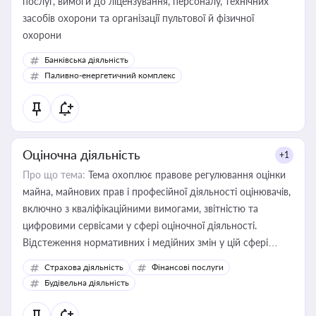
послуг, вимоги до ліцензування, персоналу, технічних
засобів охорони та організації пультової й фізичної
охорони
Банківська діяльність
Паливно-енергетичний комплекс
Оціночна діяльність
+1
Про що тема:
Тема охоплює правове регулювання оцінки
майна, майнових прав і професійної діяльності оцінювачів,
включно з кваліфікаційними вимогами, звітністю та
цифровими сервісами у сфері оціночної діяльності.
Відстеження нормативних і медійних змін у цій сфері
корисне для власника бізнесу, керівника, юриста або
Страхова діяльність
Фінансові послуги
бухгалтера під час оподаткування, приватизації, оренди
Будівельна діяльність
державного майна, корпоративних угод і перевірки
статусу суб'єктів оціночної діяльності