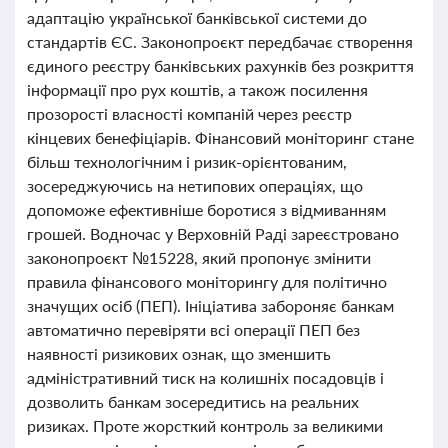
адаптацію української банківської системи до
стандартів ЄС. Законопроєкт передбачає створення
єдиного реєстру банківських рахунків без розкриття
інформації про рух коштів, а також посилення
прозорості власності компаній через реєстр
кінцевих бенефіціарів. Фінансовий моніторинг стане
більш технологічним і ризик-орієнтованим,
зосереджуючись на нетипових операціях, що
допоможе ефективніше боротися з відмиванням
грошей. Водночас у Верховній Раді зареєстровано
законопроєкт №15228, який пропонує змінити
правила фінансового моніторингу для політично
значущих осіб (ПЕП). Ініціатива забороняє банкам
автоматично перевіряти всі операції ПЕП без
наявності ризикових ознак, що зменшить
адміністративний тиск на колишніх посадовців і
дозволить банкам зосередитись на реальних
ризиках. Проте жорсткий контроль за великими