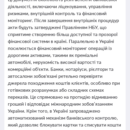
діяльності, включаючи ліцензування, управління
ризиками, внутрішній контроль та фінансовий
моніторинг. Після завершення внутрішніх процедур
акти будуть затверджені Правлінням НБУ, що
сприятиме створенню більш доступної та прозорої
фінансової системи в країні. Паралельно в Україні
посилюється фінансовий моніторинг операцій із
дорогими активами, такими як преміальні
автомобілі, нерухомість високої вартості та
комерційні об'єкти. Банки, нотаріуси, рієлтори та
автосалони зобов'язані ретельно перевіряти
джерела походження коштів клієнтів, особливо при
готівкових розрахунках або складних схемах
переказів. Це спрямовано на протидію відмиванню
грошей і відповідає міжнародним зобов’язанням
України. Крім того, в Україні запроваджено
автоматизований механізм банківського контролю,
який дозволяє блокувати картки та списувати кошти