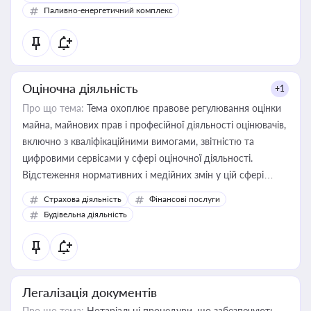
Паливно-енергетичний комплекс
Оціночна діяльність
+1
Про що тема:
Тема охоплює правове регулювання оцінки
майна, майнових прав і професійної діяльності оцінювачів,
включно з кваліфікаційними вимогами, звітністю та
цифровими сервісами у сфері оціночної діяльності.
Відстеження нормативних і медійних змін у цій сфері
корисне для власника бізнесу, керівника, юриста або
Страхова діяльність
Фінансові послуги
бухгалтера під час оподаткування, приватизації, оренди
Будівельна діяльність
державного майна, корпоративних угод і перевірки
статусу суб'єктів оціночної діяльності
Легалізація документів
Про що тема:
Нотаріальні процедури, що забезпечують