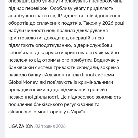
операцій, щоб уникнути блокувань і непорозумінь
під час перевірок. Особливу увагу приділяють
аналізу контрагентів, IP-адрес та співвідношенню
оборотів до сплачених податків. Також у 2026 році
набули чинності нові правила декларування
криптовалюти: доходи від операцій з нею
підлягають оподаткуванню, а держслужбовці
зобов’язані декларувати криптовалюту як майно
незалежно від отриманого прибутку. Водночас у
банківській системі тривають скандали, зокрема
навколо банку «Альянс» та платіжної системи
GlobalMoney, які пов’язують із кримінальними
провадженнями щодо відмивання грошей і
незаконної діяльності. Це підкреслює важливість
посилення банківського регулювання та
фінансового моніторингу в Україні.
LIGA ZAKON,
02 травня 2026