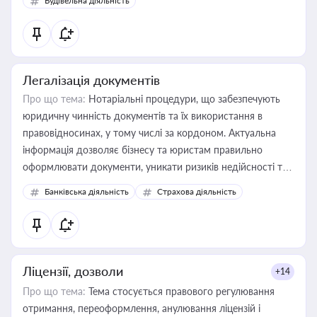
Будівельна діяльність
державного майна, корпоративних угод і перевірки
статусу суб'єктів оціночної діяльності
Легалізація документів
Про що тема:
Нотаріальні процедури, що забезпечують
юридичну чинність документів та їх використання в
правовідносинах, у тому числі за кордоном. Актуальна
інформація дозволяє бізнесу та юристам правильно
оформлювати документи, уникати ризиків недійсності та
забезпечувати їх належне прийняття органами влади та
Банківська діяльність
Страхова діяльність
контрагентами
Ліцензії, дозволи
+14
Про що тема:
Тема стосується правового регулювання
отримання, переоформлення, анулювання ліцензій і