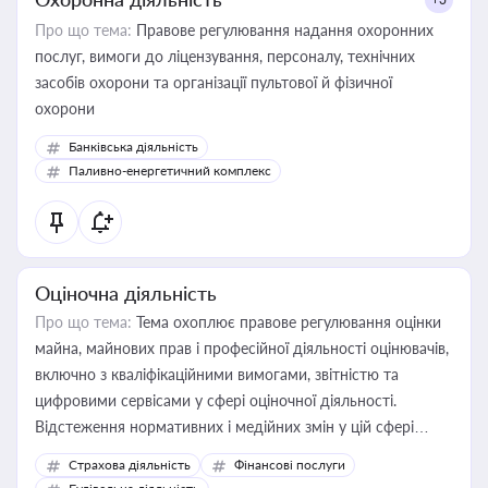
Про що тема:
Правове регулювання надання охоронних
послуг, вимоги до ліцензування, персоналу, технічних
засобів охорони та організації пультової й фізичної
охорони
Банківська діяльність
Паливно-енергетичний комплекс
Оціночна діяльність
Про що тема:
Тема охоплює правове регулювання оцінки
майна, майнових прав і професійної діяльності оцінювачів,
включно з кваліфікаційними вимогами, звітністю та
цифровими сервісами у сфері оціночної діяльності.
Відстеження нормативних і медійних змін у цій сфері
корисне для власника бізнесу, керівника, юриста або
Страхова діяльність
Фінансові послуги
бухгалтера під час оподаткування, приватизації, оренди