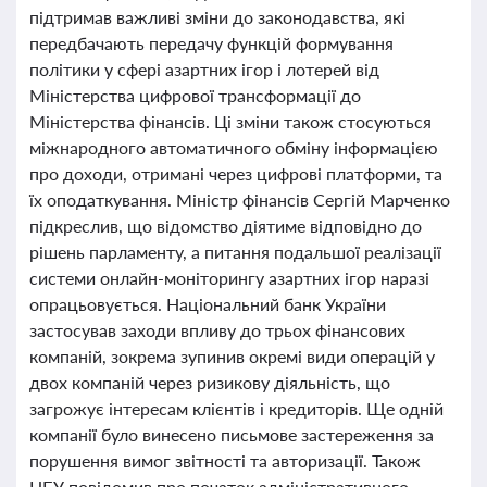
підтримав важливі зміни до законодавства, які
передбачають передачу функцій формування
політики у сфері азартних ігор і лотерей від
Міністерства цифрової трансформації до
Міністерства фінансів. Ці зміни також стосуються
міжнародного автоматичного обміну інформацією
про доходи, отримані через цифрові платформи, та
їх оподаткування. Міністр фінансів Сергій Марченко
підкреслив, що відомство діятиме відповідно до
рішень парламенту, а питання подальшої реалізації
системи онлайн-моніторингу азартних ігор наразі
опрацьовується. Національний банк України
застосував заходи впливу до трьох фінансових
компаній, зокрема зупинив окремі види операцій у
двох компаній через ризикову діяльність, що
загрожує інтересам клієнтів і кредиторів. Ще одній
компанії було винесено письмове застереження за
порушення вимог звітності та авторизації. Також
НБУ повідомив про початок адміністративного