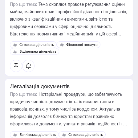
Про що тема:
Тема охоплює правове регулювання оцінки
майна, майнових прав і професійної діяльності оцінювачів,
включно з кваліфікаційними вимогами, звітністю та
цифровими сервісами у сфері оціночної діяльності.
Відстеження нормативних і медійних змін у цій сфері
корисне для власника бізнесу, керівника, юриста або
Страхова діяльність
Фінансові послуги
бухгалтера під час оподаткування, приватизації, оренди
Будівельна діяльність
державного майна, корпоративних угод і перевірки
статусу суб'єктів оціночної діяльності
Легалізація документів
Про що тема:
Нотаріальні процедури, що забезпечують
юридичну чинність документів та їх використання в
правовідносинах, у тому числі за кордоном. Актуальна
інформація дозволяє бізнесу та юристам правильно
оформлювати документи, уникати ризиків недійсності та
забезпечувати їх належне прийняття органами влади та
Банківська діяльність
Страхова діяльність