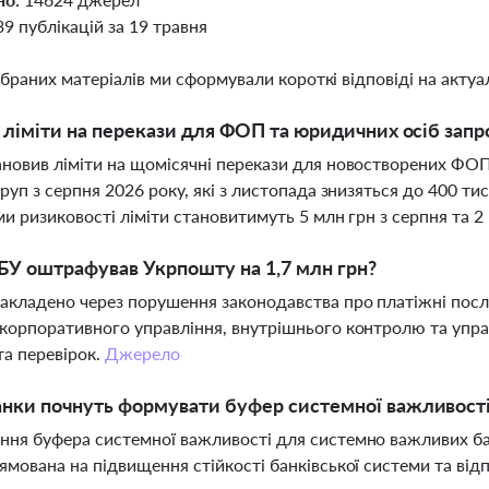
39 публікацій за 19 травня
ібраних матеріалів ми сформували короткі відповіді на актуал
і ліміти на перекази для ФОП та юридичних осіб зап
новив ліміти на щомісячні перекази для новостворених ФОП: 
груп з серпня 2026 року, які з листопада знизяться до 400 ти
ми ризиковості ліміти становитимуть 5 млн грн з серпня та 2
У оштрафував Укрпошту на 1,7 млн грн?
кладено через порушення законодавства про платіжні посл
корпоративного управління, внутрішнього контролю та упра
та перевірок.
Джерело
нки почнуть формувати буфер системної важливості 
ня буфера системної важливості для системно важливих банк
ямована на підвищення стійкості банківської системи та від