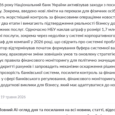
26 року Національний банк України активізував заходи з по
. Зокрема, введено нові ліміти на перекази для фізичних ос
ть жорсткіший контроль за фінансовими операціями новост
у два етапи і вимагають підтвердження реальності бізнесу д
іжних послуг. Одночасно НБУ наклав штраф у розмірі 1,7 мл
і послуги, зокрема через недоліки у системі корпоративного
ф для компанії у 2026 році, що свідчить про системні пробл
лятор відтермінував початок формування буфера системної в
року, враховуючи зміни зовнішніх умов та оновлену стратегі
є правила фінансового моніторингу для політично значущих 
ідкритті рахунків і запровадить механізми оскарження ріше
прозорість банківської системи, посилити контроль за фіна
 у сфері банківського регулювання, фінансового моніторинг
одаткові виклики для бізнесу, який має адаптуватися до нов
,
19 травня 2026
Повний AI-огляд дня та посилання на всі новини, статті, віде