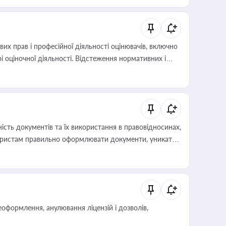
х прав і професійної діяльності оцінювачів, включно
і оціночної діяльності. Відстеження нормативних і
иста або бухгалтера під час оподаткування,
 статусу суб'єктів оціночної діяльності
сть документів та їх використання в правовідносинах,
а юристам правильно оформлювати документи, уникати
влади та контрагентами
оформлення, анулювання ліцензій і дозволів,