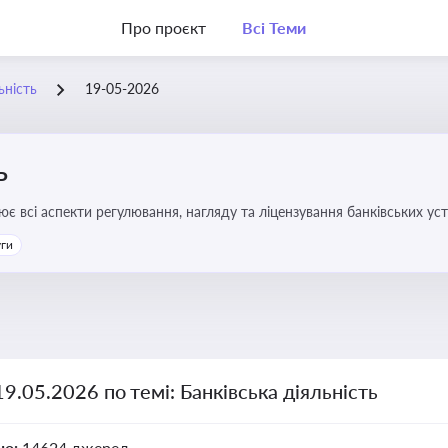
Про проєкт
Всі Теми
ьність
19-05-2026
ь
ює всі аспекти регулювання, нагляду та ліцензування банківських ус
уги
19.05.2026 по темі: Банківська діяльність
но:
14624 джерел