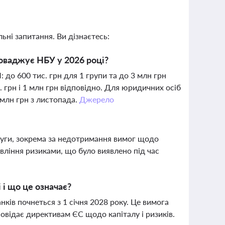
ьні запитання. Ви дізнаєтесь:
роваджує НБУ у 2026 році?
до 600 тис. грн для 1 групи та до 3 млн грн
с. грн і 1 млн грн відповідно. Для юридичних осіб
 млн грн з листопада.
Джерело
уги, зокрема за недотримання вимог щодо
вління ризиками, що було виявлено під час
і що це означає?
ів почнеться з 1 січня 2028 року. Це вимога
повідає директивам ЄС щодо капіталу і ризиків.