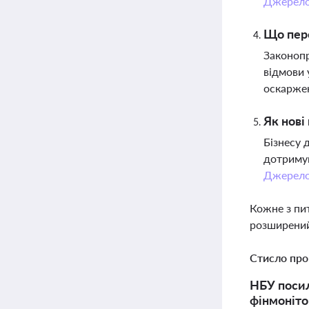
Джерел
Що пер
Законопр
відмови 
оскаржен
Як нові
Бізнесу 
дотримув
Джерел
Кожне з пи
розширений
Стисло про
НБУ посил
фінмоніто