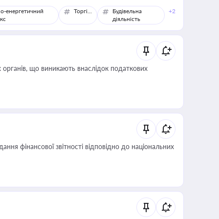
о-енергетичний
Торгівля
Будівельна
+2
кс
діяльність
 органів, що виникають внаслідок податкових
дання фінансової звітності відповідно до національних