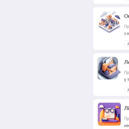
О
Пр
з 
ме
пр
Л
Пр
у 
ри
Лі
Пр
не