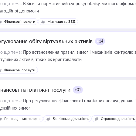
о що тема:
Кейси та нормативний супровід обліку, митного оформлен
агодійної допомоги
Фінансові послуги
Митниця та ЗЕД
егулювання обігу віртуальних активів
+14
о що тема:
Про встановлення правил, вимог і механізмів контролю 
ртуальних активів, таких як криптовалюти
Фінансові послуги
інансові та платіжні послуги
+31
о що тема:
Про регулювання фінансових і платіжних послуг, управління коштами, приймання платежів та дотримання
цензійних вимог
Ринок цінних паперів
Банківська діяльність
Страхова діяльність