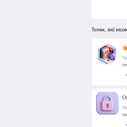
Теми, які мож
Пр
он
О
Пр
ох