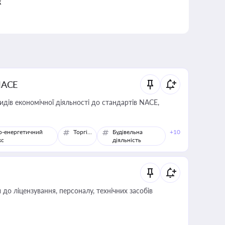
к
NACE
идів економічної діяльності до стандартів NACE,
о-енергетичний
Торгівля
Будівельна
+10
кс
діяльність
о ліцензування, персоналу, технічних засобів