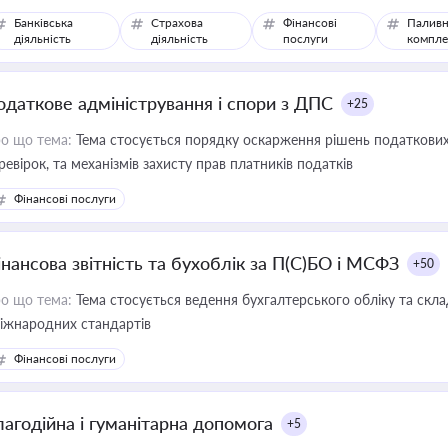
Банківська
Страхова
Фінансові
Паливн
діяльність
діяльність
послуги
компле
одаткове адміністрування і спори з ДПС
+25
о що тема:
Тема стосується порядку оскарження рішень податкових
ревірок, та механізмів захисту прав платників податків
Фінансові послуги
інансова звітність та бухоблік за П(С)БО і МСФЗ
+50
о що тема:
Тема стосується ведення бухгалтерського обліку та скла
міжнародних стандартів
Фінансові послуги
лагодійна і гуманітарна допомога
+5