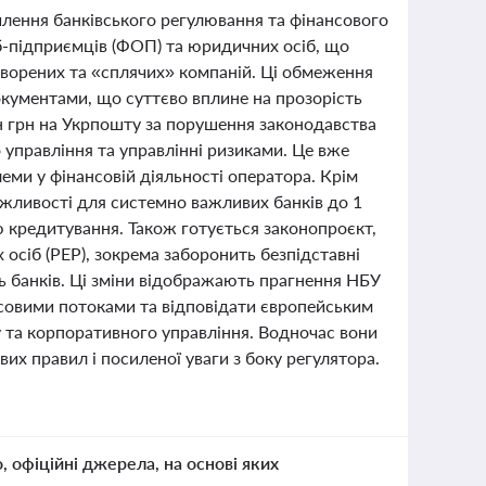
силення банківського регулювання та фінансового
іб-підприємців (ФОП) та юридичних осіб, що
ворених та «сплячих» компаній. Ці обмеження
окументами, що суттєво вплине на прозорість
н грн на Укрпошту за порушення законодавства
 управління та управлінні ризиками. Це вже
еми у фінансовій діяльності оператора. Крім
ажливості для системно важливих банків до 1
ю кредитування. Також готується законопроєкт,
осіб (PEP), зокрема заборонить безпідставні
нь банків. Ці зміни відображають прагнення НБУ
нсовими потоками та відповідати європейським
у та корпоративного управління. Водночас вони
их правил і посиленої уваги з боку регулятора.
о, офіційні джерела, на основі яких