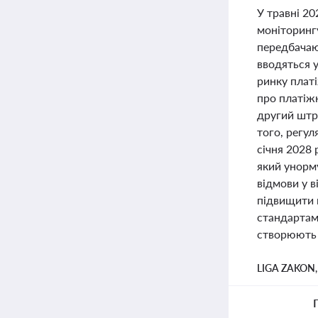
У травні 20
моніторингу
передбачаю
вводяться 
ринку плат
про платіжн
другий штра
того, регу
січня 2028 
який унорму
відмови у в
підвищити 
стандартам
створюють д
LIGA ZAKON