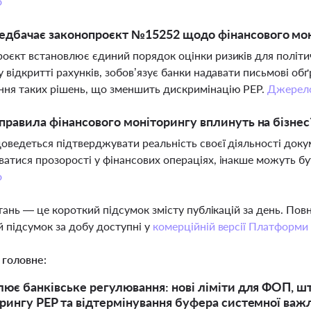
о
едбачає законопроєкт №15252 щодо фінансового мон
оєкт встановлює єдиний порядок оцінки ризиків для політич
у відкритті рахунків, зобов’язує банки надавати письмові об
ня таких рішень, що зменшить дискримінацію PEP.
Джерел
 правила фінансового моніторингу вплинуть на бізнес
доведеться підтверджувати реальність своєї діяльності доку
атися прозорості у фінансових операціях, інакше можуть бут
о
тань — це короткий підсумок змісту публікацій за день. По
 підсумок за добу доступні у
комерційній версії Платформи
 головне:
ює банківське регулювання: нові ліміти для ФОП, ш
рингу PEP та відтермінування буфера системної важл