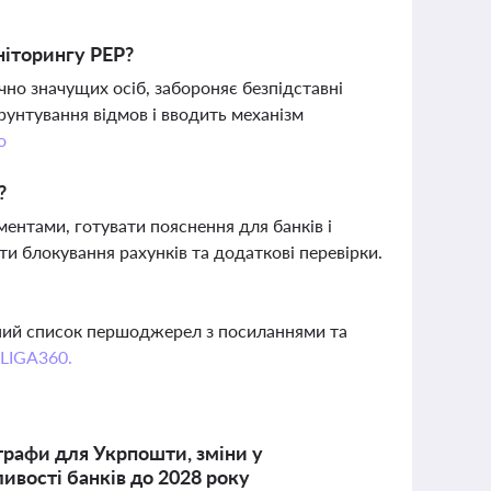
іторингу PEP?
но значущих осіб, забороняє безпідставні
ґрунтування відмов і вводить механізм
о
?
ментами, готувати пояснення для банків і
и блокування рахунків та додаткові перевірки.
вний список першоджерел з посиланнями та
 LIGA360.
трафи для Укрпошти, зміни у
ивості банків до 2028 року