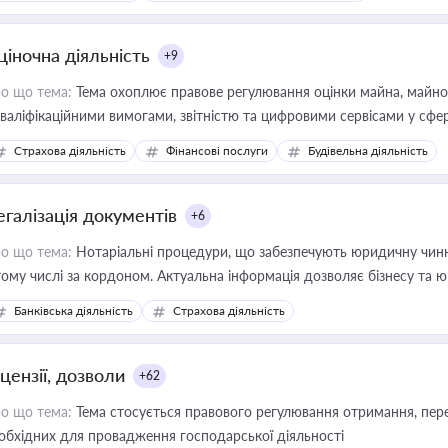
ціночна діяльність
+9
о що тема:
Тема охоплює правове регулювання оцінки майна, майнови
кваліфікаційними вимогами, звітністю та цифровими сервісами у сфер
дійних змін у цій сфері корисне для власника бізнесу, керівника, юр
Страхова діяльність
Фінансові послуги
Будівельна діяльність
иватизації, оренди державного майна, корпоративних угод і перевірки
егалізація документів
+6
о що тема:
Нотаріальні процедури, що забезпечують юридичну чинні
тому числі за кордоном. Актуальна інформація дозволяє бізнесу т
зиків недійсності та забезпечувати їх належне прийняття органами 
Банківська діяльність
Страхова діяльність
цензії, дозволи
+62
о що тема:
Тема стосується правового регулювання отримання, пере
обхідних для провадження господарської діяльності