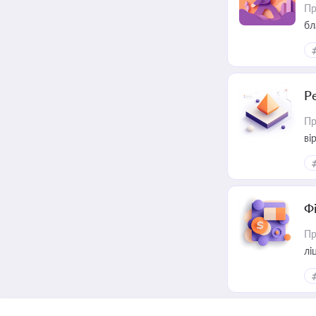
Пр
бл
Р
Пр
ві
Ф
Пр
лі