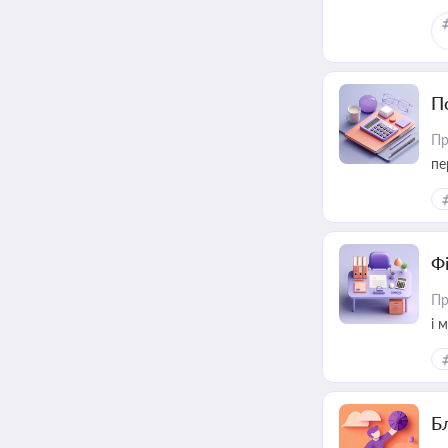
П
Пр
пе
Ф
Пр
і 
Б