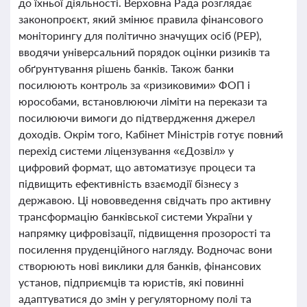
до їхньої діяльності. Верховна Рада розглядає
законопроєкт, який змінює правила фінансового
моніторингу для політично значущих осіб (PEP),
вводячи універсальний порядок оцінки ризиків та
обґрунтування рішень банків. Також банки
посилюють контроль за «ризиковими» ФОП і
юрособами, встановлюючи ліміти на перекази та
посилюючи вимоги до підтвердження джерел
доходів. Окрім того, Кабінет Міністрів готує повний
перехід системи ліцензування «єДозвіл» у
цифровий формат, що автоматизує процеси та
підвищить ефективність взаємодії бізнесу з
державою. Ці нововведення свідчать про активну
трансформацію банківської системи України у
напрямку цифровізації, підвищення прозорості та
посилення пруденційного нагляду. Водночас вони
створюють нові виклики для банків, фінансових
установ, підприємців та юристів, які повинні
адаптуватися до змін у регуляторному полі та