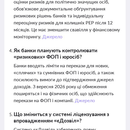
оцінки ризиків для політично значущих осіб,
обов'язкове документальне обґрунтування
ризикових рішень банків та індивідуальну
переоцінку ризиків для колишніх PEP після 12
місяців. Це має зменшити свавілля у фінансовому
моніторингу.
Джерело
Як банки планують контролювати
«ризикових» ФОП і юросіб?
Банки вводять ліміти на перекази для нових,
«сплячих» та сумнівних ФОП і юросіб, а також
посилюють вимоги до підтвердження джерел
доходів. З вересня 2026 року ці обмеження
поширяться і на фізичних осіб, що здійснюють
перекази на ФОП і компанії.
Джерело
Що зміниться у системі ліцензування з
впровадженням «єДозвіл»?
Система «єДозвіл» забезпечить повну