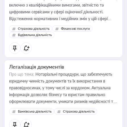
включно з кваліфікаційними вимогами, звітністю та
цифровими сервісами у сфері оціночної діяльності.
Відстеження нормативних і медійних змін у цій сфері
корисне для власника бізнесу, керівника, юриста або
Страхова діяльність
Фінансові послуги
бухгалтера під час оподаткування, приватизації, оренди
Будівельна діяльність
державного майна, корпоративних угод і перевірки
статусу суб'єктів оціночної діяльності
Легалізація документів
Про що тема:
Нотаріальні процедури, що забезпечують
юридичну чинність документів та їх використання в
правовідносинах, у тому числі за кордоном. Актуальна
інформація дозволяє бізнесу та юристам правильно
оформлювати документи, уникати ризиків недійсності та
забезпечувати їх належне прийняття органами влади та
Банківська діяльність
Страхова діяльність
контрагентами