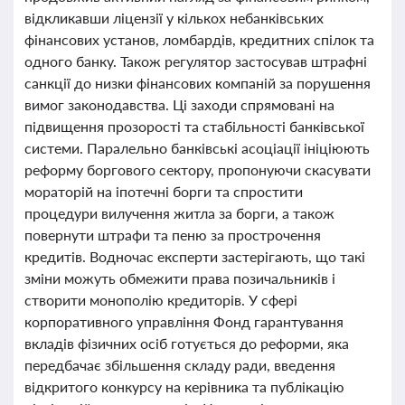
відкликавши ліцензії у кількох небанківських
фінансових установ, ломбардів, кредитних спілок та
одного банку. Також регулятор застосував штрафні
санкції до низки фінансових компаній за порушення
вимог законодавства. Ці заходи спрямовані на
підвищення прозорості та стабільності банківської
системи. Паралельно банківські асоціації ініціюють
реформу боргового сектору, пропонуючи скасувати
мораторій на іпотечні борги та спростити
процедури вилучення житла за борги, а також
повернути штрафи та пеню за прострочення
кредитів. Водночас експерти застерігають, що такі
зміни можуть обмежити права позичальників і
створити монополію кредиторів. У сфері
корпоративного управління Фонд гарантування
вкладів фізичних осіб готується до реформи, яка
передбачає збільшення складу ради, введення
відкритого конкурсу на керівника та публікацію