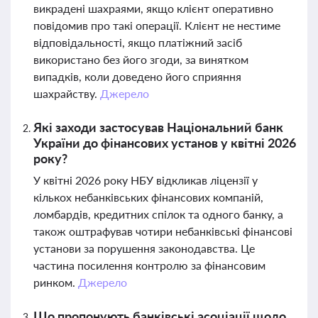
викрадені шахраями, якщо клієнт оперативно
повідомив про такі операції. Клієнт не нестиме
відповідальності, якщо платіжний засіб
використано без його згоди, за винятком
випадків, коли доведено його сприяння
шахрайству.
Джерело
Які заходи застосував Національний банк
України до фінансових установ у квітні 2026
року?
У квітні 2026 року НБУ відкликав ліцензії у
кількох небанківських фінансових компаній,
ломбардів, кредитних спілок та одного банку, а
також оштрафував чотири небанківські фінансові
установи за порушення законодавства. Це
частина посилення контролю за фінансовим
ринком.
Джерело
Що пропонують банківські асоціації щодо