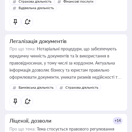
Страхова діяльність
Фінансові послуги
бухгалтера під час оподаткування, приватизації, оренди
Будівельна діяльність
державного майна, корпоративних угод і перевірки
статусу суб'єктів оціночної діяльності
Легалізація документів
Про що тема:
Нотаріальні процедури, що забезпечують
юридичну чинність документів та їх використання в
правовідносинах, у тому числі за кордоном. Актуальна
інформація дозволяє бізнесу та юристам правильно
оформлювати документи, уникати ризиків недійсності та
забезпечувати їх належне прийняття органами влади та
Банківська діяльність
Страхова діяльність
контрагентами
Ліцензії, дозволи
+14
Про що тема:
Тема стосується правового регулювання