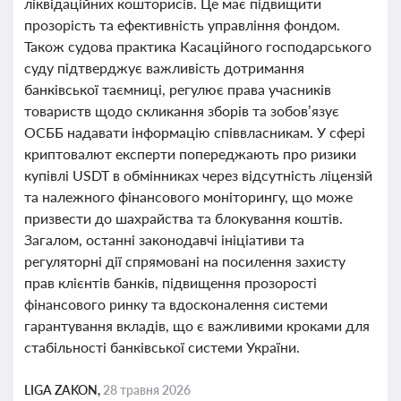
ліквідаційних кошторисів. Це має підвищити
прозорість та ефективність управління фондом.
Також судова практика Касаційного господарського
суду підтверджує важливість дотримання
банківської таємниці, регулює права учасників
товариств щодо скликання зборів та зобов’язує
ОСББ надавати інформацію співвласникам. У сфері
криптовалют експерти попереджають про ризики
купівлі USDT в обмінниках через відсутність ліцензій
та належного фінансового моніторингу, що може
призвести до шахрайства та блокування коштів.
Загалом, останні законодавчі ініціативи та
регуляторні дії спрямовані на посилення захисту
прав клієнтів банків, підвищення прозорості
фінансового ринку та вдосконалення системи
гарантування вкладів, що є важливими кроками для
стабільності банківської системи України.
LIGA ZAKON,
28 травня 2026