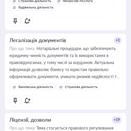
Страхова діяльність
Фінансові послуги
бухгалтера під час оподаткування, приватизації, оренди
Будівельна діяльність
державного майна, корпоративних угод і перевірки
статусу суб'єктів оціночної діяльності
Легалізація документів
+1
Про що тема:
Нотаріальні процедури, що забезпечують
юридичну чинність документів та їх використання в
правовідносинах, у тому числі за кордоном. Актуальна
інформація дозволяє бізнесу та юристам правильно
оформлювати документи, уникати ризиків недійсності та
забезпечувати їх належне прийняття органами влади та
Банківська діяльність
Страхова діяльність
контрагентами
Ліцензії, дозволи
+19
Про що тема:
Тема стосується правового регулювання