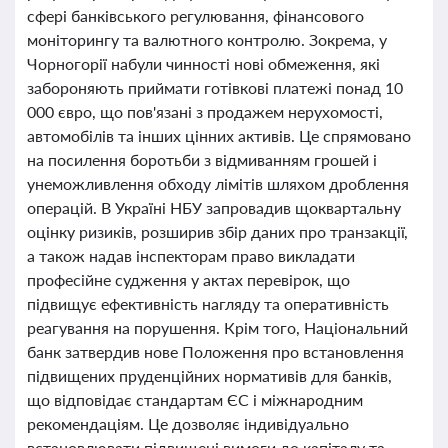
сфері банківського регулювання, фінансового
моніторингу та валютного контролю. Зокрема, у
Чорногорії набули чинності нові обмеження, які
забороняють приймати готівкові платежі понад 10
000 євро, що пов'язані з продажем нерухомості,
автомобілів та інших цінних активів. Це спрямовано
на посилення боротьби з відмиванням грошей і
унеможливлення обходу лімітів шляхом дроблення
операцій. В Україні НБУ запровадив щоквартальну
оцінку ризиків, розширив збір даних про транзакції,
а також надав інспекторам право викладати
професійне судження у актах перевірок, що
підвищує ефективність нагляду та оперативність
реагування на порушення. Крім того, Національний
банк затвердив нове Положення про встановлення
підвищених пруденційних нормативів для банків,
що відповідає стандартам ЄС і міжнародним
рекомендаціям. Це дозволяє індивідуально
встановлювати підвищені вимоги до капіталу та